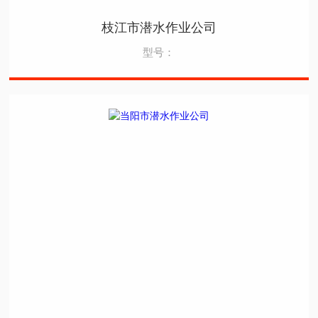
枝江市潜水作业公司
型号：