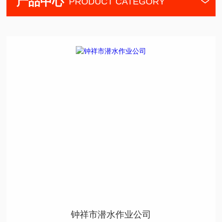
产品中心
PRODUCT CATEGORY
钟祥市潜水作业公司