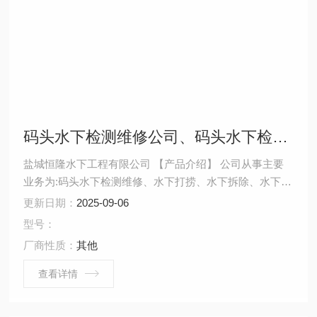
码头水下检测维修公司、码头水下检测维修厂家、码头水下检测维修施工队
盐城恒隆水下工程有限公司 【产品介绍】 公司从事主要
业务为:码头水下检测维修、水下打捞、水下拆除、水下安
装、水下堵漏、水下焊接、水下切割、水下摄像、水下探
更新日期：
2025-09-06
摸、沉井施工、水下维修、水下检测、水下封堵、水下钻
型号：
孔、水下检查、水下爆破。 ...
厂商性质：
其他
查看详情