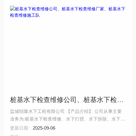
桩基水下检查维修公司、桩基水下检查维修厂家、桩基水下检查维修施工队
盐城恒隆水下工程有限公司 【产品介绍】 公司从事主要
业务为:桩基水下检查维修、水下打捞、水下拆除、水下安
装、水下堵漏、水下焊接、水下切割、水下摄像、水下探
更新日期：
2025-09-06
摸、沉井施工、水下维修、水下检测、水下封堵、水下钻