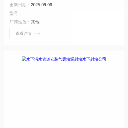
水下堵漏、水下焊接、水下切割、水下摄像、水下探摸、
更新日期：
2025-09-06
沉井施工、水下维修、水下检测、水下封堵、水下钻孔、
型号：
水下检查、水下爆破。 ...
厂商性质：
其他
查看详情