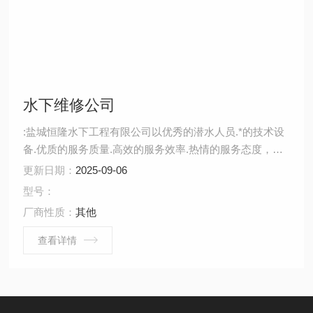
水下维修公司
:盐城恒隆水下工程有限公司以优秀的潜水人员.*的技术设
备.优质的服务质量.高效的服务效率.热情的服务态度，立
足全国市场，为长三角地区的所有客户提供*优质的潜水服
更新日期：
2025-09-06
务。
型号：
厂商性质：
其他
查看详情