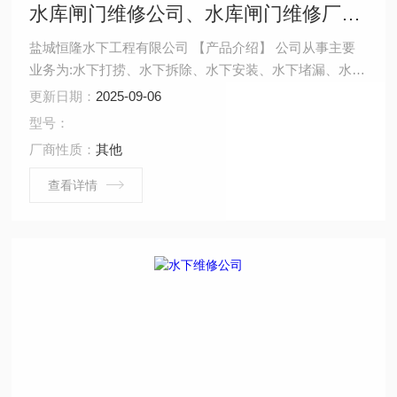
水库闸门维修公司、水库闸门维修厂家、水库闸门维修施工队
盐城恒隆水下工程有限公司 【产品介绍】 公司从事主要
业务为:水下打捞、水下拆除、水下安装、水下堵漏、水下
焊接、水下切割、水下摄像、水下探摸、沉井施工、水下
更新日期：
2025-09-06
维修、水下检测、水下封堵、水下钻孔、水下检查、水下
型号：
爆破。 ...
厂商性质：
其他
查看详情