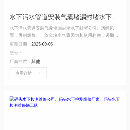
水下污水管道安装气囊堵漏封堵水下封堵公司
水下污水管道安装气囊堵漏封堵水下封堵公司、历经风
雨，再创辉煌、、管道堵水气囊因为其使用利便，远期使
用本钱较低的特点，越来越被泛博建筑施工企业，市政管
更新日期：
2025-09-06
道维修施工企业所认可，但因为市场上堵水气囊的品牌良
型号：
多，滥竽充数，质量参差不齐，使用单位往往很难辨别，
厂商性质：
其他
就上述情况，笔者总结各方面的经验得出以下几点，供泛
博建筑市政施工界朋友探讨参考，还请泛博业界朋友批评
查看详情
指正。