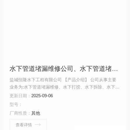
水下管道堵漏维修公司、水下管道堵漏维修厂家、水下管道堵漏维修施工队
盐城恒隆水下工程有限公司 【产品介绍】 公司从事主要
业务为:水下管道堵漏维修、水下打捞、水下拆除、水下安
装、水下堵漏、水下焊接、水下切割、水下摄像、水下探
更新日期：
2025-09-06
摸、沉井施工、水下维修、水下检测、水下封堵、水下钻
型号：
孔、水下检查、水下爆破。 ...
厂商性质：
其他
查看详情