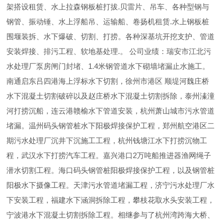
架搭设租赁、水上拉森钢板桩打拔.贝雷片、吊车、各种型钢与
钢管、振动锤、水上浮船吊、运输船、卷扬机租赁.水上钢板桩
围堰装拆、水下爆破、切割、打捞。各种深基坑开挖支护、管道
安装焊接、排污工程、软地基处理.。 公司业绩：瑞安市江北污
水处理厂泵房闸门封堵、1.4米钢管道水下砌墙堵漏止水施工。
南通启东吕四港海上浮标水下切割，徐州市港区 顺堤河魏庄桥
水下混凝土切割破碎以及赵庄桥水下混凝土切割拆除，泰州溱潼
河打捞沉船，连云港赣榆水下管道安装，杭州萧山城市污水管道
堵漏。温州码头钢管桩水下阳极焊接保护工程，郑州航空港区二
期污水处理厂沉井下沉施工工程，杭州钱塘江水下打捞沉物工
程，武汉水下打捞汽车工程。嘉兴港口2万吨船推进器渔网绳子
潜水切割工程。海口码头钢管桩阳极焊接保护工程，以及钢管桩
阳极水下摄像工程。天津污水管道堵漏工程，济宁污水处理厂水
下安装工程，福建水下涵洞拆除工程，攀枝花取水头安装工程，
宁波港水下混凝土切割拆除工程。相继参与了杭州湾跨海大桥、