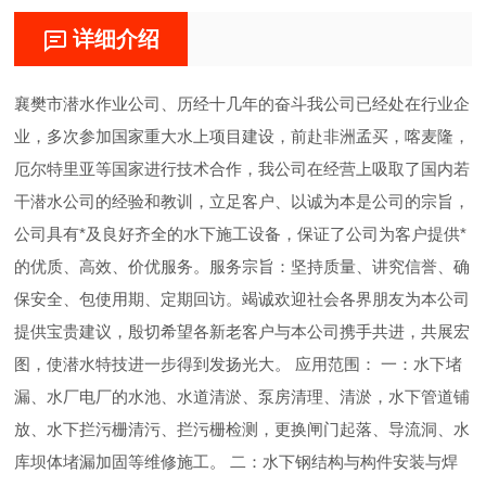
详细介绍
襄樊市潜水作业公司、历经十几年的奋斗我公司已经处在行业企
业，多次参加国家重大水上项目建设，前赴非洲孟买，喀麦隆，
厄尔特里亚等国家进行技术合作，我公司在经营上吸取了国内若
干潜水公司的经验和教训，立足客户、以诚为本是公司的宗旨，
公司具有*及良好齐全的水下施工设备，保证了公司为客户提供*
的优质、高效、价优服务。服务宗旨：坚持质量、讲究信誉、确
保安全、包使用期、定期回访。竭诚欢迎社会各界朋友为本公司
提供宝贵建议，殷切希望各新老客户与本公司携手共进，共展宏
图，使潜水特技进一步得到发扬光大。 应用范围： 一：水下堵
漏、水厂电厂的水池、水道清淤、泵房清理、清淤，水下管道铺
放、水下拦污栅清污、拦污栅检测，更换闸门起落、导流洞、水
库坝体堵漏加固等维修施工。 二：水下钢结构与构件安装与焊