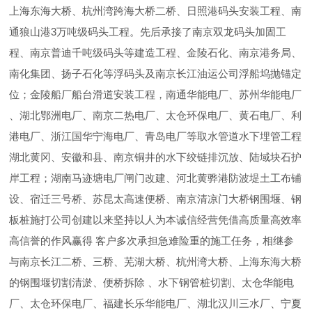
上海东海大桥、杭州湾跨海大桥二桥、日照港码头安装工程、南
通狼山港3万吨级码头工程。先后承接了南京双龙码头加固工
程、南京普迪千吨级码头等建造工程、金陵石化、南京港务局、
南化集团、扬子石化等浮码头及南京长江油运公司浮船坞抛锚定
位；金陵船厂船台滑道安装工程，南通华能电厂、苏州华能电厂
、湖北鄂洲电厂、南京二热电厂、太仓环保电厂、黄石电厂、利
港电厂、浙江国华宁海电厂、青岛电厂等取水管道水下埋管工程
湖北黄冈、安徽和县、南京铜井的水下绞链排沉放、陆域块石护
岸工程；湖南马迹塘电厂闸门改建、河北黄骅港防波堤土工布铺
设、宿迁三号桥、苏昆太高速便桥、南京清凉门大桥钢围堰、钢
板桩施打公司创建以来坚持以人为本诚信经营凭借高质量高效率
高信誉的作风赢得 客户多次承担急难险重的施工任务，相继参
与南京长江二桥、三桥、芜湖大桥、杭州湾大桥、上海东海大桥
的钢围堰切割清淤、便桥拆除 、水下钢管桩切割、太仓华能电
厂、太仓环保电厂、福建长乐华能电厂、湖北汉川三水厂、宁夏