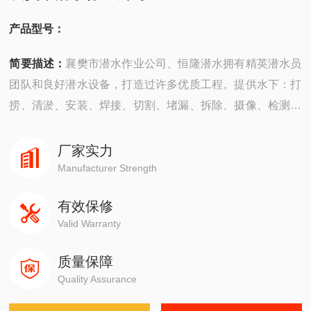
产品型号：
简要描述：
襄樊市潜水作业公司、恒隆潜水拥有精英潜水员
团队和良好潜水设备，打造过许多优质工程。提供水下：打
捞、清淤、安装、焊接、切割、堵漏、拆除、摄像、检测、
探摸“等工程服务。公司成立以来，承建了许多难度大的工
程，有着严密的安全组织机构，*的质量保证体系，严格的
厂家实力
安全措施，并以高质量快速度、守信誉而深受广大业主企业
Manufacturer Strength
的信赖。
有效保修
Valid Warranty
质量保障
Quality Assurance