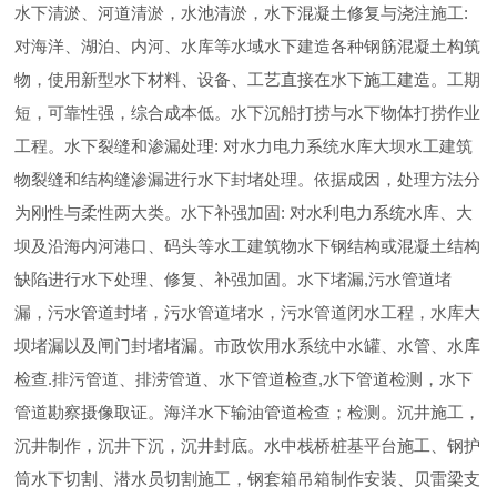
水下清淤、河道清淤，水池清淤，水下混凝土修复与浇注施工:
对海洋、湖泊、内河、水库等水域水下建造各种钢筋混凝土构筑
物，使用新型水下材料、设备、工艺直接在水下施工建造。工期
短，可靠性强，综合成本低。水下沉船打捞与水下物体打捞作业
工程。水下裂缝和渗漏处理: 对水力电力系统水库大坝水工建筑
物裂缝和结构缝渗漏进行水下封堵处理。依据成因，处理方法分
为刚性与柔性两大类。水下补强加固: 对水利电力系统水库、大
坝及沿海内河港口、码头等水工建筑物水下钢结构或混凝土结构
缺陷进行水下处理、修复、补强加固。水下堵漏,污水管道堵
漏，污水管道封堵，污水管道堵水，污水管道闭水工程，水库大
坝堵漏以及闸门封堵堵漏。市政饮用水系统中水罐、水管、水库
检查.排污管道、排涝管道、水下管道检查,水下管道检测，水下
管道勘察摄像取证。海洋水下输油管道检查；检测。沉井施工，
沉井制作，沉井下沉，沉井封底。水中栈桥桩基平台施工、钢护
筒水下切割、潜水员切割施工，钢套箱吊箱制作安装、贝雷梁支