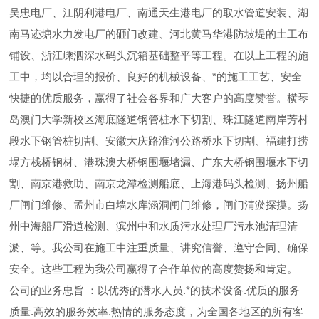
吴忠电厂、江阴利港电厂、南通天生港电厂的取水管道安装、湖
南马迹塘水力发电厂的砸门改建、河北黄马华港防坡堤的土工布
铺设、浙江嵊泗深水码头沉箱基础整平等工程。在以上工程的施
工中，均以合理的报价、良好的机械设备、*的施工工艺、安全
快捷的优质服务，赢得了社会各界和广大客户的高度赞誉。横琴
岛澳门大学新校区海底隧道钢管桩水下切割、珠江隧道南岸芳村
段水下钢管桩切割、安徽大庆路淮河公路桥水下切割、福建打捞
塌方栈桥钢材、港珠澳大桥钢围堰堵漏、广东大桥钢围堰水下切
割、南京港救助、南京龙潭检测船底、上海港码头检测、扬州船
厂闸门维修、孟州市白墙水库涵洞闸门维修，闸门清淤探摸。扬
州中海船厂滑道检测、滨州中和水质污水处理厂污水池清理清
淤、等。我公司在施工中注重质量、讲究信誉、遵守合同、确保
安全。这些工程为我公司赢得了合作单位的高度赞扬和肯定。
公司的业务忠旨 ：以优秀的潜水人员.*的技术设备.优质的服务
质量.高效的服务效率.热情的服务态度，为全国各地区的所有客