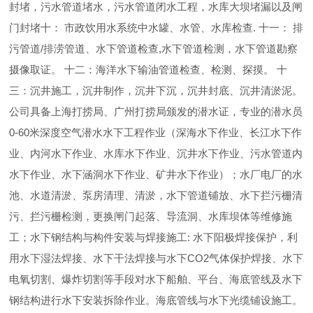
封堵，污水管道堵水，污水管道闭水工程，水库大坝堵漏以及闸
门封堵十： 市政饮用水系统中水罐、水管、水库检查. 十一： 排
污管道/排涝管道、水下管道检查,水下管道检测，水下管道勘察
摄像取证。 十二：海洋水下输油管道检查、检测、探摸。 十
三：沉井施工，沉井制作，沉井下沉，沉井封底、沉井清淤泥。
公司具备上海打捞局、广州打捞局颁发的潜水证，专业的潜水员
0-60米深度空气潜水水下工程作业（深海水下作业、长江水下作
业、内河水下作业、水库水下作业、沉井水下作业、污水管道内
水下作业、水下涵洞水下作业、矿井水下作业）；水厂电厂的水
池、水道清淤、泵房清理、清淤，水下管道铺放、水下拦污栅清
污、拦污栅检测，更换闸门起落、导流洞、水库坝体等维修施
工；水下钢结构与构件安装与焊接施工: 水下阳极焊接保护，利
用水下湿法焊接、水下干法焊接与水下CO2气体保护焊接、水下
电氧切割、爆炸切割等手段对水下船舶、平台、海底管线及水下
钢结构进行水下安装拆除作业。海底管线与水下光缆铺设施工。