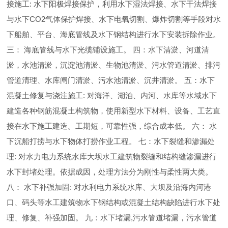
接施工: 水下阳极焊接保护，利用水下湿法焊接、水下干法焊接
与水下CO2气体保护焊接、水下电氧切割、爆炸切割等手段对水
下船舶、平台、海底管线及水下钢结构进行水下安装拆除作业。
三： 海底管线与水下光缆铺设施工。 四：水下清淤、河道清
淤，水池清淤，沉淀池清淤、生物池清淤、污水管道清淤、排污
管道清理、水库闸门清淤、污水池清淤、沉井清淤。 五：水下
混凝土修复与浇注施工: 对海洋、湖泊、内河、水库等水域水下
建造各种钢筋混凝土构筑物，使用新型水下材料、设备、工艺直
接在水下施工建造。工期短，可靠性强，综合成本低。 六： 水
下沉船打捞与水下物体打捞作业工程。 七：水下裂缝和渗漏处
理: 对水力电力系统水库大坝水工建筑物裂缝和结构缝渗漏进行
水下封堵处理。依据成因，处理方法分为刚性与柔性两大类。
八： 水下补强加固: 对水利电力系统水库、大坝及沿海内河港
口、码头等水工建筑物水下钢结构或混凝土结构缺陷进行水下处
理、修复、补强加固。 九：水下堵漏,污水管道堵漏，污水管道