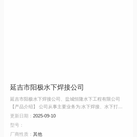
延吉市阳极水下焊接公司
延吉市阳极水下焊接公司、盐城恒隆水下工程有限公司
【产品介绍】 公司从事主要业务为:水下焊接、水下打
捞、水下拆除、水下安装、水下堵漏、水下切割、水下摄
更新日期：
2025-09-10
像、水下探摸、沉井施工、水下维修、水下检测、水下封
型号：
堵、水下钻孔、水下检查、水下爆破。 ...
厂商性质：
其他