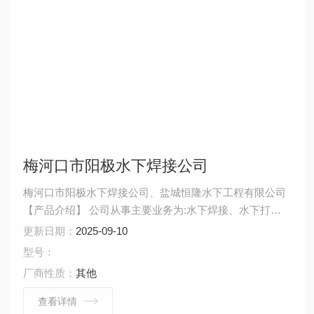
梅河口市阳极水下焊接公司
梅河口市阳极水下焊接公司、盐城恒隆水下工程有限公司
【产品介绍】 公司从事主要业务为:水下焊接、水下打
捞、水下拆除、水下安装、水下堵漏、水下切割、水下摄
更新日期：
2025-09-10
像、水下探摸、沉井施工、水下维修、水下检测、水下封
型号：
堵、水下钻孔、水下检查、水下爆破。 ...
厂商性质：
其他
查看详情