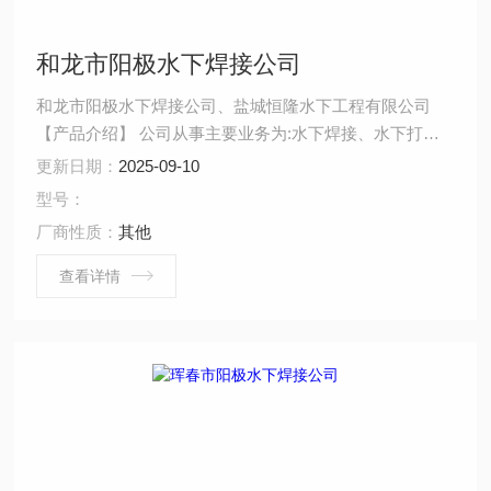
和龙市阳极水下焊接公司
和龙市阳极水下焊接公司、盐城恒隆水下工程有限公司
【产品介绍】 公司从事主要业务为:水下焊接、水下打
捞、水下拆除、水下安装、水下堵漏、水下切割、水下摄
更新日期：
2025-09-10
像、水下探摸、沉井施工、水下维修、水下检测、水下封
型号：
堵、水下钻孔、水下检查、水下爆破。 ...
厂商性质：
其他
查看详情