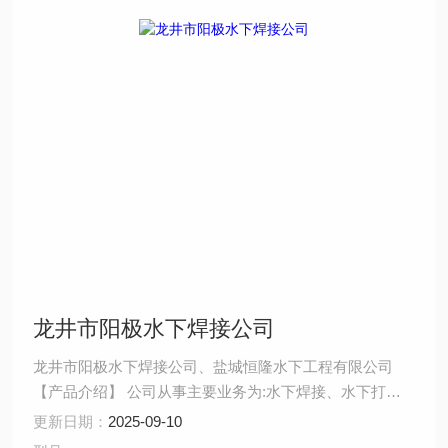
龙井市阳极水下焊接公司
龙井市阳极水下焊接公司、盐城恒隆水下工程有限公司
【产品介绍】 公司从事主要业务为:水下焊接、水下打
捞、水下拆除、水下安装、水下堵漏、水下切割、水下摄
更新日期：
2025-09-10
像、水下探摸、沉井施工、水下维修、水下检测、水下封