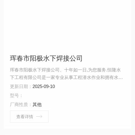
珲春市阳极水下焊接公司
珲春市阳极水下焊接公司、十年如一日,为您服务.恒隆水
下工程有限公司是一家专业从事工程潜水作业和拥有水下
检测资质服务的企业，水下施工人员全部取得国家潜水员
更新日期：
2025-09-10
考核委员会颁发的潜水员专业证书，水下无损检测人员资
型号：
格证书、水下焊工资格证书等，临场组织施工经验丰富，
厂商性质：
其他
善于接受新观念，不断挑战新技术，新工艺，努力提高专
业技术水准，为客户提供的服务。
查看详情