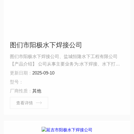
图们市阳极水下焊接公司
图们市阳极水下焊接公司、盐城恒隆水下工程有限公司
【产品介绍】 公司从事主要业务为:水下焊接、水下打
捞、水下拆除、水下安装、水下堵漏、水下切割、水下摄
更新日期：
2025-09-10
像、水下探摸、沉井施工、水下维修、水下检测、水下封
型号：
堵、水下钻孔、水下检查、水下爆破。 ...
厂商性质：
其他
查看详情