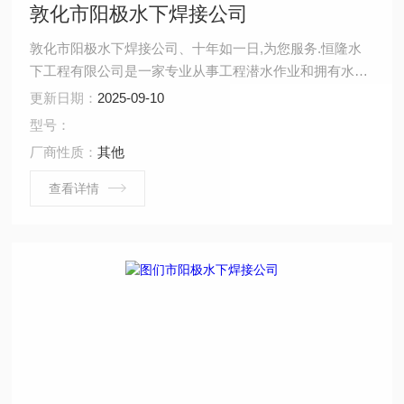
敦化市阳极水下焊接公司
敦化市阳极水下焊接公司、十年如一日,为您服务.恒隆水
下工程有限公司是一家专业从事工程潜水作业和拥有水下
检测资质服务的企业，水下施工人员全部取得国家潜水员
更新日期：
2025-09-10
考核委员会颁发的潜水员专业证书，水下无损检测人员资
型号：
格证书、水下焊工资格证书等，临场组织施工经验丰富，
厂商性质：
其他
善于接受新观念，不断挑战新技术，新工艺，努力提高专
业技术水准，为客户提供的服务。
查看详情