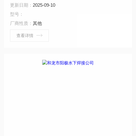
捞、水下拆除、水下安装、水下堵漏、水下切割、水下摄
更新日期：
2025-09-10
像、水下探摸、沉井施工、水下维修、水下检测、水下封
型号：
堵、水下钻孔、水下检查、水下爆破。 ...
厂商性质：
其他
查看详情