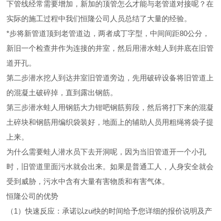
下管线经常需要增加，新加的顶管怎么才能与老管道对接呢？在
实际的施工过程中我们恒隆公司人员总结了大量的经验。
*步将新管道顶到老管道边，两者成丁字型，中间间距80公分，
新旧一个检查井作为连接的井室，然后用潜水蛙人到井底在旧管
道开孔。
第二步潜水挖人到达井室旧管道旁边，先用破碎设备将旧管道上
的混凝土破碎掉，直到露出钢筋。
第三步潜水蛙人用钢筋大力钳吧钢筋剪段，然后将打下来的混凝
土碎块和钢筋用编织袋装好，地面上的辅助人员用粗绳将袋子提
上来。
为什么需要蛙人潜水员下去开洞呢，因为当旧管道开一个小孔
时，旧管道里面污水就会出来。如果是普通工人，人身安全就会
受到威胁，污水中含有大量有害物质和有害气体。
恒隆公司的优势
（1）快速反应：承诺以zui快的时间给予您详细的报价说明及产