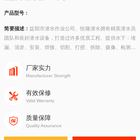
产品型号：
简要描述：
益阳市潜水作业公司、恒隆潜水拥有精英潜水员
团队和良好潜水设备，打造过许多优质工程。提供水下：堵
漏、清淤、安装、焊接、切割、打捞、拆除、摄像、检测、
探摸“等工程服务。公司成立以来，承建了许多难度大的工
程，有着严密的安全组织机构，*的质量保证体系，严格的
厂家实力
安全措施，并以高质量快速度、守信誉而深受广大业主企业
Manufacturer Strength
的信赖。
有效保修
Valid Warranty
质量保障
Quality Assurance