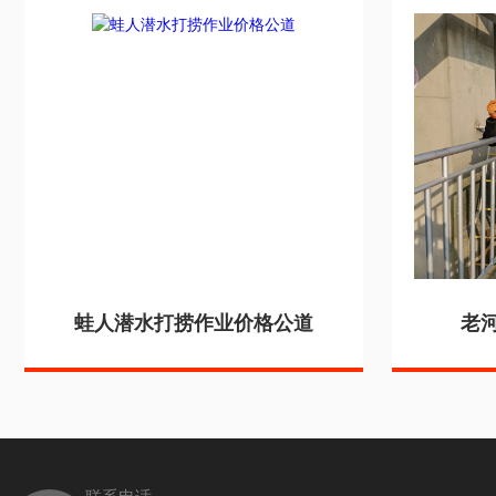
蛙人潜水打捞作业价格公道
老