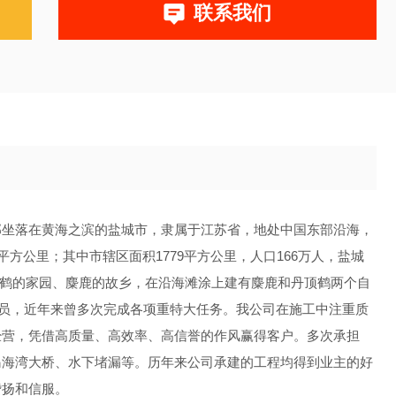
联系我们
部坐落在黄海之滨的盐城市，隶属于江苏省，地处中国东部沿海，
平方公里；其中市辖区面积1779平方公里，人口166万人，盐城
是丹顶鹤的家园、麋鹿的故乡，在沿海滩涂上建有麋鹿和丹顶鹤两个自
水员，近年来曾多次完成各项重特大任务。我公司在施工中注重质
经营，凭借高质量、高效率、高信誉的作风赢得客户。多次承担
岛海湾大桥、水下堵漏等。历年来公司承建的工程均得到业主的好
赞扬和信服。