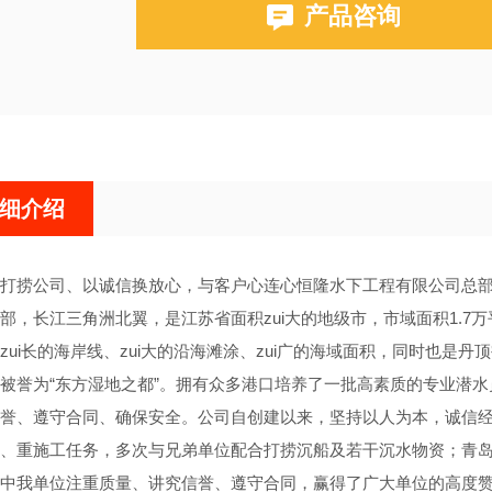
产品咨询
细介绍
打捞公司、以诚信换放心，与客户心连心恒隆水下工程有限公司总
部，长江三角洲北翼，是江苏省面积zui大的地级市，市域面积1.7万
zui长的海岸线、zui大的沿海滩涂、zui广的海域面积，同时也
被誉为“东方湿地之都”。拥有众多港口培养了一批高素质的专业潜
誉、遵守合同、确保安全。公司自创建以来，坚持以人为本，诚信
、重施工任务，多次与兄弟单位配合打捞沉船及若干沉水物资；青
中我单位注重质量、讲究信誉、遵守合同，赢得了广大单位的高度