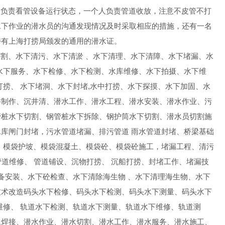
责看管设备运行状态，一个人负责管道收放，注意不皮管不打
水下作业的潜水员的沟通发现情况及时采取相应的措施，还有一名
，持有上海打捞局颁发的通用的潜水证。
、水下清污、水下清淤 、水下清理、水下清障、水下堵漏、水
水下服务、水下检修、水下检测、水库维修、水下拍摄、水下维
捞、 水下堵洞、水下封堵,水中打捞、水下探摸、水下加固、水
井制作、沉井清、潜水工作、潜水工程、潜水安装、潜水作业、污
管桩水下切割、钢管桩水下拆除、钢护筒水下切割、潜水员切割施
库闸门封堵，污水管道堵漏、排污管道 雨水管道封堵、桥梁基础
、模袋护坡、模袋混凝土、模袋砼、模袋砼施工，堵漏工程、清污
管道维修、 管道铺设、沉物打捞、 沉船打捞、封堵工作、堵漏技
备安装、水下砼检查、水下清除海生物 、水下清理海生物、水下
技术改造码头水下检修、码头水下检测、码头水下测量、码头水下
维修、 轨道水下检测、轨道水下测量、轨道水下维修、轨道测
水焊接、潜水作业、潜水切割、潜水工作、潜水服务、潜水施工、