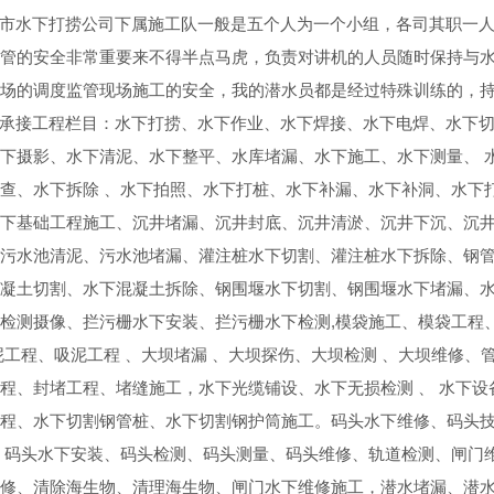
下打捞公司下属施工队一般是五个人为一个小组，各司其职一人负
管的安全非常重要来不得半点马虎，负责对讲机的人员随时保持与
现场的调度监管现场施工的安全，我的潜水员都是经过特殊训练的
工程栏目：水下打捞、水下作业、水下焊接、水下电焊、水下切割
下摄影、水下清泥、水下整平、水库堵漏、水下施工、水下测量、 
查、水下拆除 、水下拍照、水下打桩、水下补漏、水下补洞、水下打
下基础工程施工、沉井堵漏、沉井封底、沉井清淤、沉井下沉、沉
污水池清泥、污水池堵漏、灌注桩水下切割、灌注桩水下拆除、钢
凝土切割、水下混凝土拆除、钢围堰水下切割、钢围堰水下堵漏、水
检测摄像、拦污栅水下安装、拦污栅水下检测,模袋施工、模袋工程
泥工程、吸泥工程 、大坝堵漏 、大坝探伤、大坝检测 、大坝维修、
程、封堵工程、堵缝施工，水下光缆铺设、水下无损检测 、 水下设
程、水下切割钢管桩、水下切割钢护筒施工。码头水下维修、码头
 码头水下安装、码头检测、码头测量、码头维修、轨道检测、闸门
修、清除海生物、清理海生物、闸门水下维修施工，潜水堵漏、潜