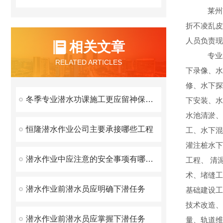
莱州市水
折不凌乱皮
人员负责
相关文章
专业承接
RELATED ARTICLES
下录像、水
修、水下探
冬季专业潜水功课施工更应留神保险问题
下安装、水
水池清淤、
恒隆潜水作业公司主要承接哪些工程
工、水下混
灌注桩水下
潜水作业中应注意的安全事项有哪些？
工程、 清
术、堵缝工
潜水作业前潜水员应明确下潜任务
基础建设工
技术改造、
潜水作业前潜水员应掌握下潜任务
量、轨道维