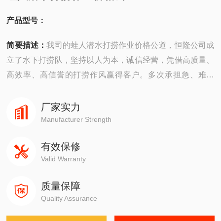
产品型号：
简要描述：
我司的蛙人潜水打捞作业价格公道，恒隆公司成
立了水下打捞队，坚持以人为本，诚信经营，凭借高质量、
高效率、高信誉的打捞作风赢得客户。多次承担急、难、
险、重施工任务，累计打捞沉物600多个及沉水物资,多次被
上海、江苏等海事部门评为“水上搜救先进单位"。
厂家实力
Manufacturer Strength
有效保修
Valid Warranty
质量保障
Quality Assurance