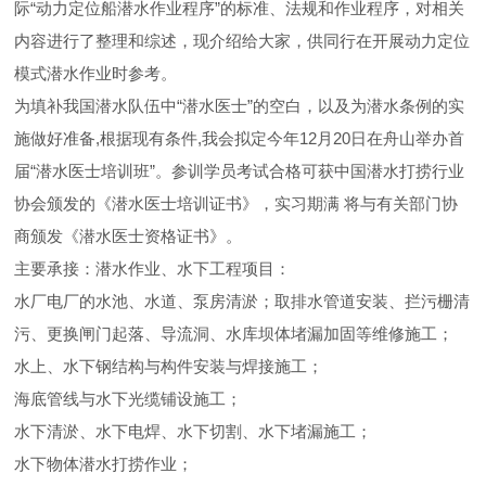
际“动力定位船潜水作业程序”的标准、法规和作业程序，对相关
内容进行了整理和综述，现介绍给大家，供同行在开展动力定位
模式潜水作业时参考。
为填补我国潜水队伍中“潜水医士”的空白，以及为潜水条例的实
施做好准备,根据现有条件,我会拟定今年12月20日在舟山举办首
届“潜水医士培训班”。参训学员考试合格可获中国潜水打捞行业
协会颁发的《潜水医士培训证书》，实习期满 将与有关部门协
商颁发《潜水医士资格证书》。
主要承接：潜水作业、水下工程项目：
水厂电厂的水池、水道、泵房清淤；取排水管道安装、拦污栅清
污、更换闸门起落、导流洞、水库坝体堵漏加固等维修施工；
水上、水下钢结构与构件安装与焊接施工；
海底管线与水下光缆铺设施工；
水下清淤、水下电焊、水下切割、水下堵漏施工；
水下物体潜水打捞作业；