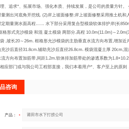
理、追求*、拓展市场、强化本质、持续发展，是公司的质量方针。 公
时量测出河底角开挖线. (2)岸上坡面修整:岸上坡面修整采用推土机和
定期量测水面高程…… 水下部分采用复合型模袋软体排护岸(长850m,宽56
格形式充沙模袋 和混 凝土模袋 两部分.高程 10.0m(11.0m)～2.0m(3
袋 ,坡长20～26m. 框格形允沙模袋的主肋垂直水流方向布置,增加
充沙后直径31.8cm.辅助充沙后直径26.8cm. 模袋混凝土厚 20c
水流方向布置加筋带,间距1.2m.软体排加筋带处的渗透系数为1.8×10
相应部门或与我公司工程部直接，我们本着用户*、客户至上的原则，
品咨询
产品：