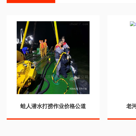
蛙人潜水打捞作业价格公道
老