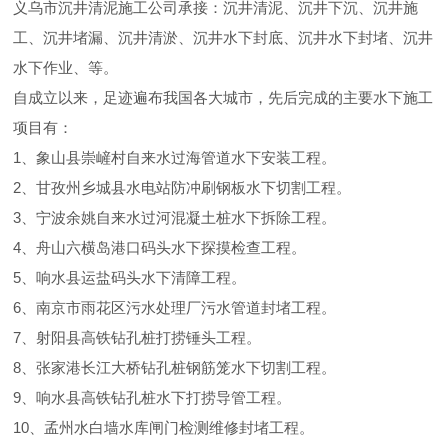
义乌市沉井清泥施工公司承接：沉井清泥、沉井下沉、沉井施
工、沉井堵漏、沉井清淤、沉井水下封底、沉井水下封堵、沉井
水下作业、等。
自成立以来，足迹遍布我国各大城市，先后完成的主要水下施工
项目有：
1、象山县崇嵼村自来水过海管道水下安装工程。
2、甘孜州乡城县水电站防冲刷钢板水下切割工程。
3、宁波余姚自来水过河混凝土桩水下拆除工程。
4、舟山六横岛港口码头水下探摸检查工程。
5、响水县运盐码头水下清障工程。
6、南京市雨花区污水处理厂污水管道封堵工程。
7、射阳县高铁钻孔桩打捞锤头工程。
8、张家港长江大桥钻孔桩钢筋笼水下切割工程。
9、响水县高铁钻孔桩水下打捞导管工程。
10、孟州水白墙水库闸门检测维修封堵工程。