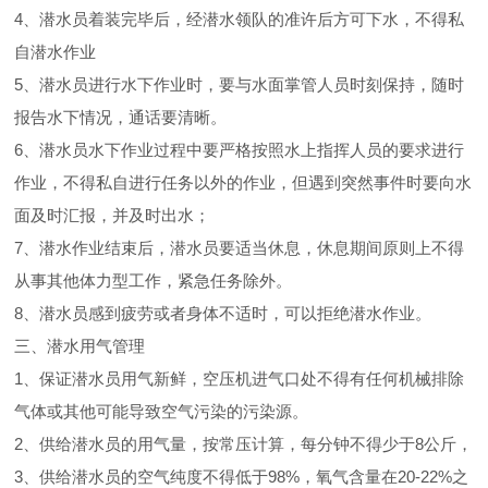
4、潜水员着装完毕后，经潜水领队的准许后方可下水，不得私
自潜水作业
5、潜水员进行水下作业时，要与水面掌管人员时刻保持，随时
报告水下情况，通话要清晰。
6、潜水员水下作业过程中要严格按照水上指挥人员的要求进行
作业，不得私自进行任务以外的作业，但遇到突然事件时要向水
面及时汇报，并及时出水；
7、潜水作业结束后，潜水员要适当休息，休息期间原则上不得
从事其他体力型工作，紧急任务除外。
8、潜水员感到疲劳或者身体不适时，可以拒绝潜水作业。
三、潜水用气管理
1、保证潜水员用气新鲜，空压机进气口处不得有任何机械排除
气体或其他可能导致空气污染的污染源。
2、供给潜水员的用气量，按常压计算，每分钟不得少于8公斤，
3、供给潜水员的空气纯度不得低于98%，氧气含量在20-22%之