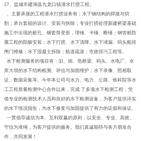
27、盐城市建湖县九龙口镇潜水打捞工程。
、主要承接的工程潜水打捞业务有：水下钢结构的焊接与切
割；承台套箱的设计、安装与拆除；专业打捞处理新建桥梁基础
施工中出现的桩孔、钢套筒变形，埋锤、卡锤、断锤；钢管桩防
腐工程的阳极安装；水下打捞、水下清障、水下堵漏、码头船排
闸门维修；水下混凝土拆除；航道疏浚；市政排污工程等。
水下检测服务的项目有：旧、病、危桥梁、码头、水电厂、水
库大坝的水下结构检测、评估与加固维护；水下录像、照相取
证、数据采集等。今年本公司与水力。电力、公路、铁科院等水
工工程质量检测中心合作以来，完成 了多项水下检测工程，凭
借专业的检测技术人员和良好的水下检测设备，为客户提供详实
的水下情况报告，为水下修复与加固提供了有力的证据和保证。
一贯倡导诚信为本、互利双赢的原则，以安全、专业、高效、
守信为准绳，为客户提供的服务。我们真诚期待与各方朋友合
作，共同发展！