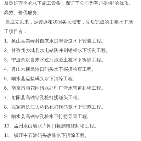
及良好齐全的水下施工设备，保证了公司为客户提供*的优质、
高效、价优服务。
自成立以来，足迹遍布我国各大城市，先后完成的主要水下施
工项目有：
1、象山县崇嵼村自来水过海管道水下安装工程。
2、甘孜州乡城县水电站防冲刷钢板水下切割工程。
3、宁波余姚自来水过河混凝土桩水下拆除工程。
4、舟山六横岛港口码头水下探摸检查工程。
5、响水县运盐码头水下清障工程。
6、南京市雨花区污水处理厂污水管道封堵工程。
7、射阳县高铁钻孔桩打捞锤头工程。
8、张家港长江大桥钻孔桩钢筋笼水下切割工程。
9、响水县高铁钻孔桩水下打捞导管工程。
10、孟州水白墙水库闸门检测维修封堵工程。
11、镇江中石油码头改造水下拆除工程。