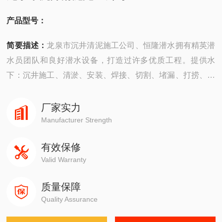
产品型号：
简要描述：
龙泉市沉井清泥施工公司、恒隆潜水拥有精英潜
水员团队和良好潜水设备，打造过许多优质工程。提供水
下：沉井施工、清淤、安装、焊接、切割、堵漏、打捞、拆
除、摄像、检测、探摸“等工程服务。公司成立以来，承建了
许多难度大的工程，有着严密的安全组织机构，*的质量保
厂家实力
证体系，严格的安全措施，并以高质量快速度、守信誉而深
Manufacturer Strength
受广大业主企业的信赖。
有效保修
Valid Warranty
质量保障
Quality Assurance