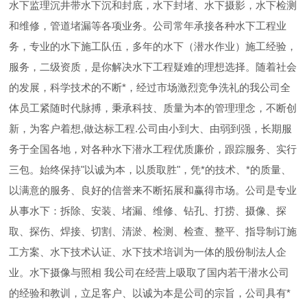
水下监理沉井带水下沉和封底，水下封堵、水下摄影，水下检测
和维修，管道堵漏等各项业务。公司常年承接各种水下工程业
务，专业的水下施工队伍，多年的水下（潜水作业）施工经验，
服务，二级资质，是你解决水下工程疑难的理想选择。随着社会
的发展，科学技术的不断*，经过市场激烈竞争洗礼的我公司全
体员工紧随时代脉搏，秉承科技、质量为本的管理理念，不断创
新，为客户着想,做达标工程.公司由小到大、由弱到强，长期服
务于全国各地，对各种水下潜水工程优质廉价，跟踪服务、实行
三包。始终保持"以诚为本，以质取胜"，凭*的技术、*的质量、
以满意的服务、良好的信誉来不断拓展和赢得市场。公司是专业
从事水下：拆除、安装、堵漏、维修、钻孔、打捞、摄像、探
取、探伤、焊接、切割、清淤、检测、检查、整平、指导制订施
工方案、水下技术认证、水下技术培训为一体的股份制法人企
业。水下摄像与照相 我公司在经营上吸取了国内若干潜水公司
的经验和教训，立足客户、以诚为本是公司的宗旨，公司具有*