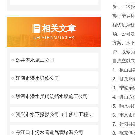
务，二级资
搏，秉承科
程优质廉价
相关文章
场。公司是
RELATED ARTICLES
方案、水下
户、以诚为
沉井潜水施工公司
自成立以来
1、象山县
江阴市潜水维修公司
2、甘孜州
3、宁波余
黑河市潜水员砌筑挡水墙施工公司
4、舟山六
5、响水县
资兴市水下探摸公司（十多年工程经验、面向全国施工）
6、南京市
7、射阳县
丹江口市污水管道气囊堵漏公司
8、张家港