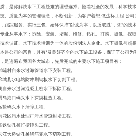
质，是你解决水下工程疑难的理想选择。随着社会的发展，科学技术
技、质量为本的管理理念，不断创新，为客户着想,做达标工程.公
，跟踪服务、实行三包。始终保持"以诚为本，以质取胜"，凭*的技
专业从事水下：拆除、安装、堵漏、维修、钻孔、打捞、摄像、探
技术认证、水下技术培训为一体的股份制法人企业。水下摄像与照相
本是公司的宗旨，具有*及良好齐全的水下施工设备，保证了公司为
，足迹遍布我国各大城市，先后完成的主要水下施工项目有：
崇嵼村自来水过海管道水下安装工程。
乡城县水电站防冲刷钢板水下切割工程。
姚自来水过河混凝土桩水下拆除工程。
横岛港口码头水下探摸检查工程。
运盐码头水下清障工程。
雨花区污水处理厂污水管道封堵工程。
高铁钻孔桩打捞锤头工程。
长江大桥钻孔桩钢筋笼水下切割工程。