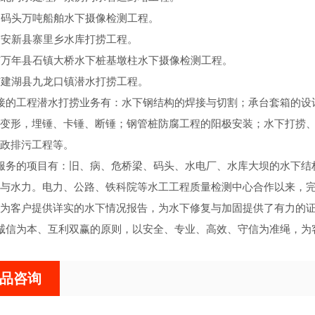
港码头万吨船舶水下摄像检测工程。
市安新县寨里乡水库打捞工程。
市万年县石镇大桥水下桩基墩柱水下摄像检测工程。
市建湖县九龙口镇潜水打捞工程。
接的工程潜水打捞业务有：水下钢结构的焊接与切割；承台套箱的设
变形，埋锤、卡锤、断锤；钢管桩防腐工程的阳极安装；水下打捞
政排污工程等。
服务的项目有：旧、病、危桥梁、码头、水电厂、水库大坝的水下结
与水力。电力、公路、铁科院等水工工程质量检测中心合作以来，完
为客户提供详实的水下情况报告，为水下修复与加固提供了有力的
诚信为本、互利双赢的原则，以安全、专业、高效、守信为准绳，为
品咨询