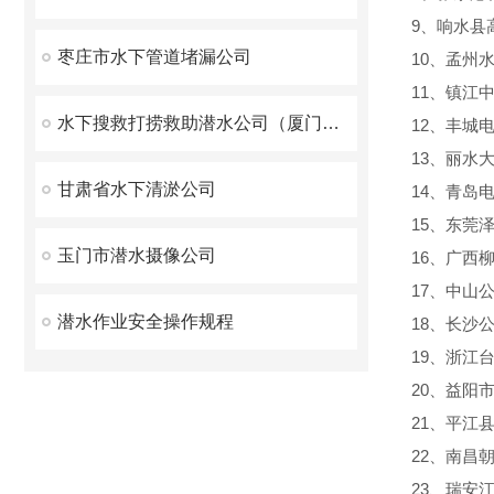
9、响水县
枣庄市水下管道堵漏公司
10、孟州
11、镇江
水下搜救打捞救助潜水公司（厦门市）
12、丰城
13、丽水
甘肃省水下清淤公司
14、青岛
15、东莞
玉门市潜水摄像公司
16、广西
17、中山
潜水作业安全操作规程
18、长沙
19、浙江
20、益阳
21、平江
22、南昌
23、瑞安