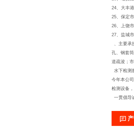
24、大丰
25、保定
26、上饶
27、盐城
、主要承
孔、钢套筒
道疏浚；市
水下检测
今年本公司
检测设备，
一贯倡导
产