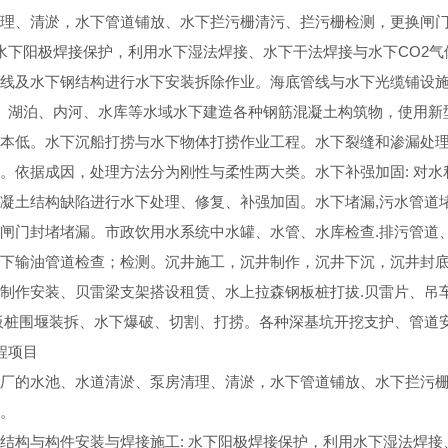
理、清淤，水下管道铺放、水下拦污栅清污、拦污栅检测，更换闸
 水下阳极焊接保护，利用水下湿法焊接、水下干法焊接与水下CO2
线及水下钢结构进行水下安装拆除作业。海底管线与水下光缆铺设
洋、湖泊、内河、水库等水域水下建造各种钢筋混凝土构筑物，使用
本低。水下沉船打捞与水下物体打捞作业工程。水下裂缝和渗漏处理
。依据成因，处理方法分为刚性与柔性两大类。水下补强加固: 对
凝土结构缺陷进行水下处理、修复、补强加固。水下堵漏,污水管道
闸门封堵堵漏。市政饮用水系统中水罐、水管、水库检查.排污管道
下输油管道检查；检测。沉井施工，沉井制作，沉井下沉，沉井封
制作安装、贝雷梁支架搭设租赁、水上拉森钢板桩打拔.贝雷片、吊
板桩围堰装拆、水下爆破、切割、打捞。各种深基坑开挖支护、管道
程项目
厂的水池、水道清淤、泵房清理、清淤，水下管道铺放、水下拦污
。
结构与构件安装与焊接施工: 水下阳极焊接保护，利用水下湿法焊接