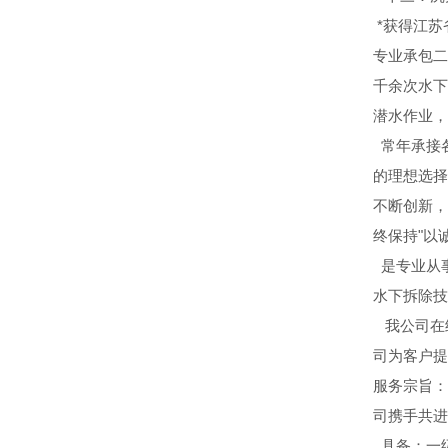
*获得江苏
专业承包二
千余次水下
潜水作业，
常年承接
的理想选择
不断创新，
终保持"以
是专业从
水下拆除技
我公司在
司为客户提
服务宗旨：
司携手共进
具备：一