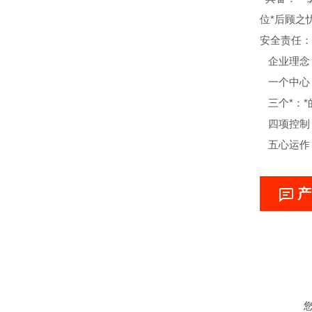
位*后顾之
安全责任：
企业理念
一个中心
三个*：*
四项控制：
五心运作
产