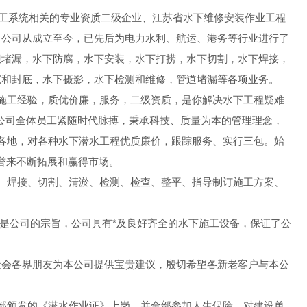
工系统相关的专业资质二级企业、江苏省水下维修安装作业工程
，公司从成立至今，已先后为电力水利、航运、港务等行业进行了
坝堵漏，水下防腐，水下安装，水下打捞，水下切割，水下焊接，
沉和封底，水下摄影，水下检测和维修，管道堵漏等各项业务。
施工经验，质优价廉，服务，二级资质，是你解决水下工程疑难
公司全体员工紧随时代脉搏，秉承科技、质量为本的管理理念，
国各地，对各种水下潜水工程优质廉价，跟踪服务、实行三包。始
信誉来不断拓展和赢得市场。
、焊接、切割、清淤、检测、检查、整平、指导制订施工方案、
是公司的宗旨，公司具有*及良好齐全的水下施工设备，保证了公
社会各界朋友为本公司提供宝贵建议，殷切希望各新老客户与本公
部颁发的《潜水作业证》上岗，并全部参加人生保险，对建设单