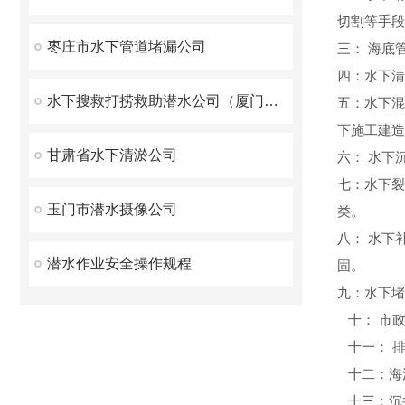
切割等手段
枣庄市水下管道堵漏公司
三： 海底
四：水下清
水下搜救打捞救助潜水公司（厦门市）
五：水下混
下施工建造
甘肃省水下清淤公司
六： 水下
七：水下裂
玉门市潜水摄像公司
类。
八： 水下
潜水作业安全操作规程
固。
九：水下堵
十： 市政
十一： 排
十二：海
十三：沉