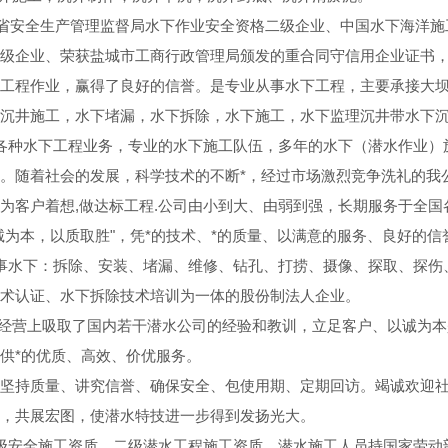
省安全生产管理监督局水下作业安全资格二级企业、中国水下海洋施
级企业、荣获盐城市工商行政管理局颁发的重合同守信用企业证书
工程作业，赢得了良好的信誉。是专业从事水下工程，主要承接大
沉井施工，水下堵漏，水下拆除，水下施工，水下监理沉井带水下
各种水下工程业务，专业的水下施工队伍，多年的水下（潜水作业）
。随着社会的发展，科学技术的不断*，经过市场激烈竞争洗礼的我
为客户着想,做达标工程.公司由小到大、由弱到强，长期服务于全
诚为本，以质取胜"，凭*的技术、*的质量、以满意的服务、良好的
事水下：拆除、安装、堵漏、维修、钻孔、打捞、摄像、探取、探伤
术认证、水下拆除技术培训为一体的股份制法人企业。
经营上吸取了国内若干潜水公司的经验和教训，立足客户、以诚为本
供*的优质、高效、价优服务。
坚持质量、讲究信誉、确保安全、包使用期、定期回访。竭诚欢迎
，共展宏图，使潜水特技进一步得到发扬光大。
级安全施工资质、二级潜水工程施工资质、潜水施工人员持国家劳动