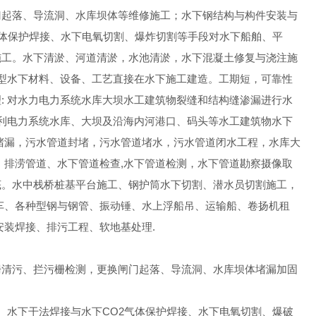
门起落、导流洞、水库坝体等维修施工；水下钢结构与构件安装与
气体保护焊接、水下电氧切割、爆炸切割等手段对水下船舶、平
施工。水下清淤、河道清淤，水池清淤，水下混凝土修复与浇注施
新型水下材料、设备、工艺直接在水下施工建造。工期短，可靠性
: 对水力电力系统水库大坝水工建筑物裂缝和结构缝渗漏进行水
水利电力系统水库、大坝及沿海内河港口、码头等水工建筑物水下
堵漏，污水管道封堵，污水管道堵水，污水管道闭水工程，水库大
、排涝管道、水下管道检查,水下管道检测，水下管道勘察摄像取
底。水中栈桥桩基平台施工、钢护筒水下切割、潜水员切割施工，
车、各种型钢与钢管、振动锤、水上浮船吊、运输船、卷扬机租
安装焊接、排污工程、软地基处理.
栅清污、拦污栅检测，更换闸门起落、导流洞、水库坝体堵漏加固
、水下干法焊接与水下CO2气体保护焊接、水下电氧切割、爆破