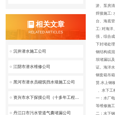
淤、泵房清
焊接施工:
台、海底管
相关文章
工: 对海
RELATED ARTICLES
强，综合成
下封堵处理
沉井潜水施工公司
钢结构或混
坝堵漏以及
江阴市潜水维修公司
证。海洋水
钢套箱吊箱
黑河市潜水员砌筑挡水墙施工公司
赁.水上钢
、水下工
资兴市水下探摸公司（十多年工程经验、面向全国施工）
一：水厂电
等维修施工
丹江口市污水管道气囊堵漏公司
二：水下钢