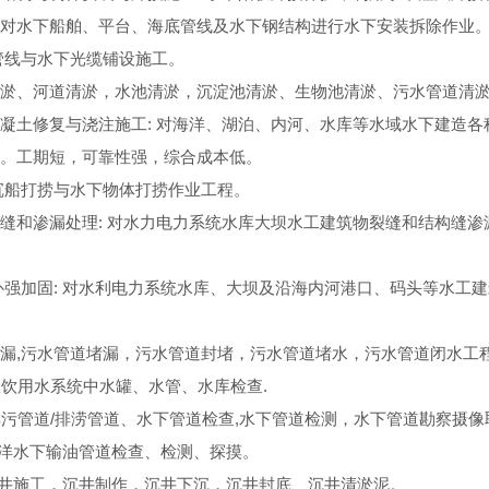
对水下船舶、平台、海底管线及水下钢结构进行水下安装拆除作业
管线与水下光缆铺设施工。
淤、河道清淤，水池清淤，沉淀池清淤、生物池清淤、污水管道清
凝土修复与浇注施工: 对海洋、湖泊、内河、水库等水域水下建造
。工期短，可靠性强，综合成本低。
沉船打捞与水下物体打捞作业工程。
缝和渗漏处理: 对水力电力系统水库大坝水工建筑物裂缝和结构缝
补强加固: 对水利电力系统水库、大坝及沿海内河港口、码头等水工
漏,污水管道堵漏，污水管道封堵，污水管道堵水，污水管道闭水工
饮用水系统中水罐、水管、水库检查.
污管道/排涝管道、水下管道检查,水下管道检测，水下管道勘察摄像
洋水下输油管道检查、检测、探摸。
井施工，沉井制作，沉井下沉，沉井封底、沉井清淤泥。