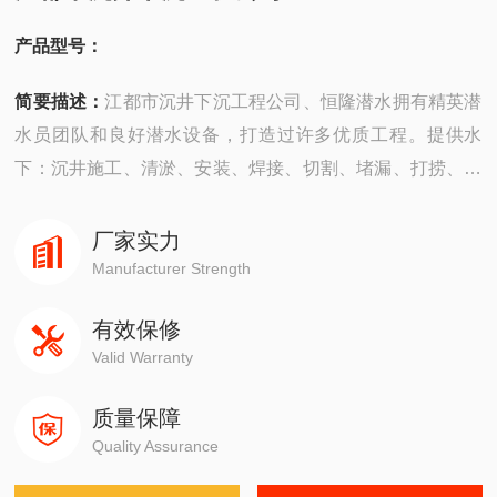
产品型号：
简要描述：
江都市沉井下沉工程公司、恒隆潜水拥有精英潜
水员团队和良好潜水设备，打造过许多优质工程。提供水
下：沉井施工、清淤、安装、焊接、切割、堵漏、打捞、拆
除、摄像、检测、探摸“等工程服务。公司成立以来，承建了
许多难度大的工程，有着严密的安全组织机构，*的质量保
厂家实力
证体系，严格的安全措施，并以高质量快速度、守信誉而深
Manufacturer Strength
受广大业主企业的信赖。
有效保修
Valid Warranty
质量保障
Quality Assurance