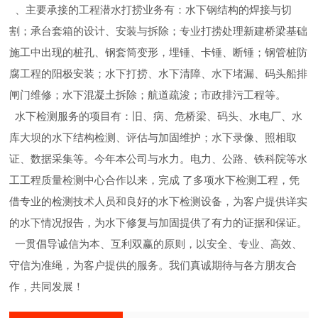
、主要承接的工程潜水打捞业务有：水下钢结构的焊接与切
割；承台套箱的设计、安装与拆除；专业打捞处理新建桥梁基础
施工中出现的桩孔、钢套筒变形，埋锤、卡锤、断锤；钢管桩防
腐工程的阳极安装；水下打捞、水下清障、水下堵漏、码头船排
闸门维修；水下混凝土拆除；航道疏浚；市政排污工程等。
水下检测服务的项目有：旧、病、危桥梁、码头、水电厂、水
库大坝的水下结构检测、评估与加固维护；水下录像、照相取
证、数据采集等。今年本公司与水力。电力、公路、铁科院等水
工工程质量检测中心合作以来，完成 了多项水下检测工程，凭
借专业的检测技术人员和良好的水下检测设备，为客户提供详实
的水下情况报告，为水下修复与加固提供了有力的证据和保证。
一贯倡导诚信为本、互利双赢的原则，以安全、专业、高效、
守信为准绳，为客户提供的服务。我们真诚期待与各方朋友合
作，共同发展！