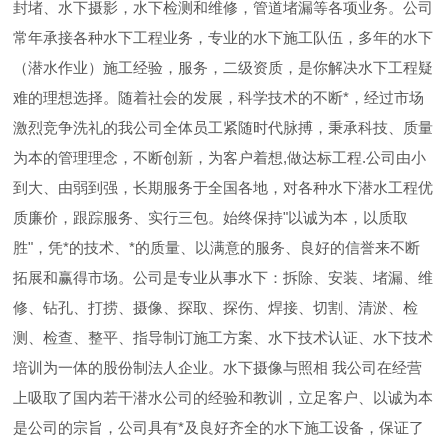
封堵、水下摄影，水下检测和维修，管道堵漏等各项业务。公司
常年承接各种水下工程业务，专业的水下施工队伍，多年的水下
（潜水作业）施工经验，服务，二级资质，是你解决水下工程疑
难的理想选择。随着社会的发展，科学技术的不断*，经过市场
激烈竞争洗礼的我公司全体员工紧随时代脉搏，秉承科技、质量
为本的管理理念，不断创新，为客户着想,做达标工程.公司由小
到大、由弱到强，长期服务于全国各地，对各种水下潜水工程优
质廉价，跟踪服务、实行三包。始终保持"以诚为本，以质取
胜"，凭*的技术、*的质量、以满意的服务、良好的信誉来不断
拓展和赢得市场。公司是专业从事水下：拆除、安装、堵漏、维
修、钻孔、打捞、摄像、探取、探伤、焊接、切割、清淤、检
测、检查、整平、指导制订施工方案、水下技术认证、水下技术
培训为一体的股份制法人企业。水下摄像与照相 我公司在经营
上吸取了国内若干潜水公司的经验和教训，立足客户、以诚为本
是公司的宗旨，公司具有*及良好齐全的水下施工设备，保证了