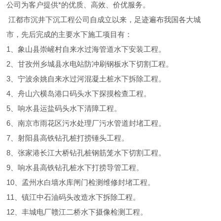
公司为客户提供*的优质、高效、价优服务。
江都市沉井下沉工程公司自成立以来，足迹遍布我国各大城
市，先后完成的主要水下施工项目有：
1、象山县崇嵼村自来水过海管道水下安装工程。
2、甘孜州乡城县水电站防冲刷钢板水下切割工程。
3、宁波余姚自来水过河混凝土桩水下拆除工程。
4、舟山六横岛港口码头水下探摸检查工程。
5、响水县运盐码头水下清障工程。
6、南京市雨花区污水处理厂污水管道封堵工程。
7、射阳县高铁钻孔桩打捞锤头工程。
8、张家港长江大桥钻孔桩钢筋笼水下切割工程。
9、响水县高铁钻孔桩水下打捞导管工程。
10、孟州水白墙水库闸门检测维修封堵工程。
11、镇江中石油码头改造水下拆除工程。
12、丰城电厂赣江二桥水下摄像检测工程。