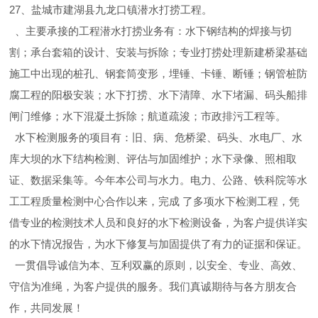
27、盐城市建湖县九龙口镇潜水打捞工程。
、主要承接的工程潜水打捞业务有：水下钢结构的焊接与切
割；承台套箱的设计、安装与拆除；专业打捞处理新建桥梁基础
施工中出现的桩孔、钢套筒变形，埋锤、卡锤、断锤；钢管桩防
腐工程的阳极安装；水下打捞、水下清障、水下堵漏、码头船排
闸门维修；水下混凝土拆除；航道疏浚；市政排污工程等。
水下检测服务的项目有：旧、病、危桥梁、码头、水电厂、水
库大坝的水下结构检测、评估与加固维护；水下录像、照相取
证、数据采集等。今年本公司与水力。电力、公路、铁科院等水
工工程质量检测中心合作以来，完成 了多项水下检测工程，凭
借专业的检测技术人员和良好的水下检测设备，为客户提供详实
的水下情况报告，为水下修复与加固提供了有力的证据和保证。
一贯倡导诚信为本、互利双赢的原则，以安全、专业、高效、
守信为准绳，为客户提供的服务。我们真诚期待与各方朋友合
作，共同发展！