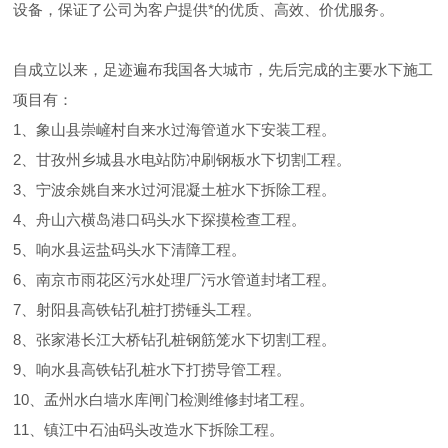
设备，保证了公司为客户提供*的优质、高效、价优服务。
自成立以来，足迹遍布我国各大城市，先后完成的主要水下施工
项目有：
1、象山县崇嵼村自来水过海管道水下安装工程。
2、甘孜州乡城县水电站防冲刷钢板水下切割工程。
3、宁波余姚自来水过河混凝土桩水下拆除工程。
4、舟山六横岛港口码头水下探摸检查工程。
5、响水县运盐码头水下清障工程。
6、南京市雨花区污水处理厂污水管道封堵工程。
7、射阳县高铁钻孔桩打捞锤头工程。
8、张家港长江大桥钻孔桩钢筋笼水下切割工程。
9、响水县高铁钻孔桩水下打捞导管工程。
10、孟州水白墙水库闸门检测维修封堵工程。
11、镇江中石油码头改造水下拆除工程。