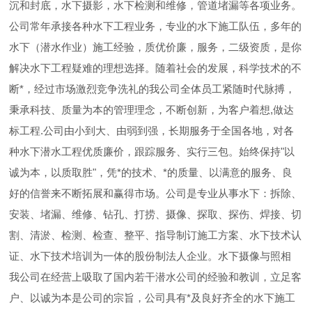
沉和封底，水下摄影，水下检测和维修，管道堵漏等各项业务。
公司常年承接各种水下工程业务，专业的水下施工队伍，多年的
水下（潜水作业）施工经验，质优价廉，服务，二级资质，是你
解决水下工程疑难的理想选择。随着社会的发展，科学技术的不
断*，经过市场激烈竞争洗礼的我公司全体员工紧随时代脉搏，
秉承科技、质量为本的管理理念，不断创新，为客户着想,做达
标工程.公司由小到大、由弱到强，长期服务于全国各地，对各
种水下潜水工程优质廉价，跟踪服务、实行三包。始终保持"以
诚为本，以质取胜"，凭*的技术、*的质量、以满意的服务、良
好的信誉来不断拓展和赢得市场。公司是专业从事水下：拆除、
安装、堵漏、维修、钻孔、打捞、摄像、探取、探伤、焊接、切
割、清淤、检测、检查、整平、指导制订施工方案、水下技术认
证、水下技术培训为一体的股份制法人企业。水下摄像与照相
我公司在经营上吸取了国内若干潜水公司的经验和教训，立足客
户、以诚为本是公司的宗旨，公司具有*及良好齐全的水下施工