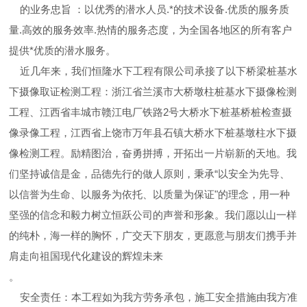
的业务忠旨 ：以优秀的潜水人员.*的技术设备.优质的服务质
量.高效的服务效率.热情的服务态度，为全国各地区的所有客户
提供*优质的潜水服务。
近几年来，我们恒隆水下工程有限公司承接了以下桥梁桩基水
下摄像取证检测工程：浙江省兰溪市大桥墩柱桩基水下摄像检测
工程、江西省丰城市赣江电厂铁路2号大桥水下桩基桥桩检查摄
像录像工程，江西省上饶市万年县石镇大桥水下桩基墩柱水下摄
像检测工程。励精图治，奋勇拼搏，开拓出一片崭新的天地。我
们坚持诚信是金，品德先行的做人原则，秉承“以安全为先导、
以信誉为生命、以服务为依托、以质量为保证"的理念，用一种
坚强的信念和毅力树立恒跃公司的声誉和形象。我们愿以山一样
的纯朴，海一样的胸怀，广交天下朋友，更愿意与朋友们携手并
肩走向祖国现代化建设的辉煌未来
。
安全责任：本工程如为我方劳务承包，施工安全措施由我方准