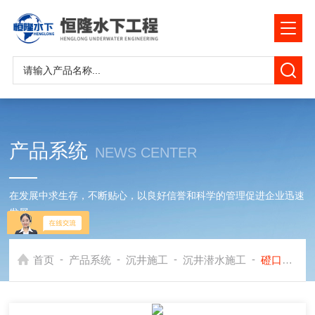
产品系统
NEWS CENTER
在发展中求生存，不断贴心，以良好信誉和科学的管理促进企业迅速
发展
-
-
-
-
首页
产品系统
沉井施工
沉井潜水施工
磴口县沉井水下封底公司