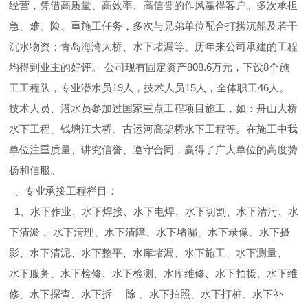
经营，凭借高质量、高效率、高信誉的作风赢得客户。多次承担
急、难、险、重施工任务，多次与兄弟单位配合打捞沉船及若干
沉水物资；青岛海湾大桥、水下堵漏等。历年来公司承建的工程
均得到业主的好评。 公司现有固定资产808.6万元，下设8个施
工工程队，专业潜水员19人，技术人员15人，全体职工46人。
技术人员、潜水员参加过国家重点工程项目施工，如：舟山大桥
水下工程、钱塘江大桥、古运河高架桥水下工程等。在施工中我
单位注重质量、讲究信誉、遵守合同，赢得了广大单位的高度赞
扬和信服。
、专业承接工程栏目：
1、水下作业、水下焊接、水下电焊、水下切割、水下清污、水
下清淤 、水下清理、水下清障、水下堵漏、水下录像、水下摄
影、水下清泥、水下整平、水库堵漏、水下施工、水下测量、
水下服务、水下检修、水下检测、水库维修、水下拍摄、水下维
修、水下探查、水下拆 除 、水下拍照、水下打桩、水下补