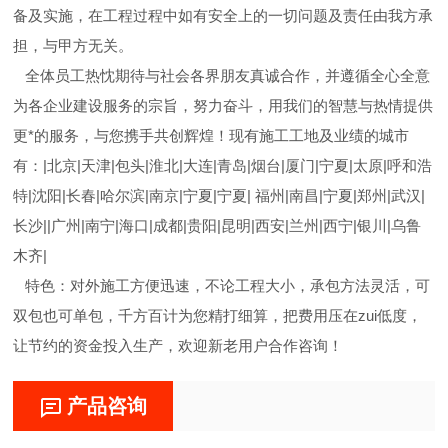
备及实施，在工程过程中如有安全上的一切问题及责任由我方承
担，与甲方无关。
全体员工热忱期待与社会各界朋友真诚合作，并遵循全心全意
为各企业建设服务的宗旨，努力奋斗，用我们的智慧与热情提供
更*的服务，与您携手共创辉煌！现有施工工地及业绩的城市
有：|北京|天津|包头|淮北|大连|青岛|烟台|厦门|宁夏|太原|呼和浩
特|沈阳|长春|哈尔滨|南京|宁夏|宁夏| 福州|南昌|宁夏|郑州|武汉|
长沙||广州|南宁|海口|成都|贵阳|昆明|西安|兰州|西宁|银川|乌鲁
木齐|
特色：对外施工方便迅速，不论工程大小，承包方法灵活，可
双包也可单包，千方百计为您精打细算，把费用压在zui低度，
让节约的资金投入生产，欢迎新老用户合作咨询！
产品咨询