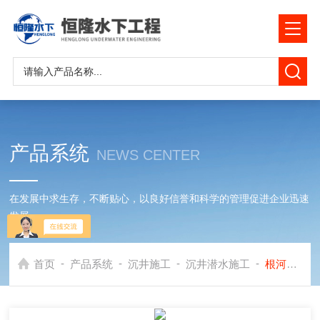
产品系统
NEWS CENTER
在发展中求生存，不断贴心，以良好信誉和科学的管理促进企业迅速
发展
-
-
-
-
首页
产品系统
沉井施工
沉井潜水施工
根河市沉井水下封底公司