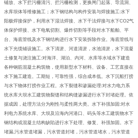
铺放、水下拦污栅清污、拦污栅检测，更换闸门起落、导流洞、
水库坝体等维修施工；水下钢结构与构件安装与焊接施工:水下
阳极焊接保护，利用水下湿法焊接、水下干法焊接与水下CO2气
体保护焊接、水下电氧切割、爆炸切割等手段对水下船舶、平
台、海底管线及水下钢结构进行水下安装拆除作业。海底管线与
水下光缆铺设施工。水下清淤、河道清淤，水池清淤，水下混凝
土修复与浇注施工:对海洋、湖泊、内河、水库等水域水下建造
各种钢筋混凝土构筑物，使用新型水下材料、设备、工艺直接在
水下施工建造。工期短，可靠性强，综合成本低。水下沉船打捞
与水下物体打捞作业工程。水下裂缝和渗漏处理:对水力电力系
统水库大坝水工建筑物裂缝和结构缝渗漏进行水下封堵处理。依
据成因，处理方法分为刚性与柔性两大类。水下补强加固:对水
利电力系统水库、大坝及沿海内河港口、码头等水工建筑物水下
钢结构或混凝土结构缺陷进行水下处理、修复、补强加固。水下
堵漏,污水管道堵漏，污水管道封堵，污水管道堵水，污水管道