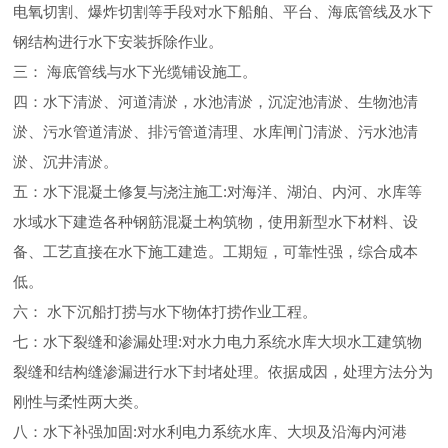
电氧切割、爆炸切割等手段对水下船舶、平台、海底管线及水下
钢结构进行水下安装拆除作业。
三： 海底管线与水下光缆铺设施工。
四：水下清淤、河道清淤，水池清淤，沉淀池清淤、生物池清
淤、污水管道清淤、排污管道清理、水库闸门清淤、污水池清
淤、沉井清淤。
五：水下混凝土修复与浇注施工:对海洋、湖泊、内河、水库等
水域水下建造各种钢筋混凝土构筑物，使用新型水下材料、设
备、工艺直接在水下施工建造。工期短，可靠性强，综合成本
低。
六： 水下沉船打捞与水下物体打捞作业工程。
七：水下裂缝和渗漏处理:对水力电力系统水库大坝水工建筑物
裂缝和结构缝渗漏进行水下封堵处理。依据成因，处理方法分为
刚性与柔性两大类。
八：水下补强加固:对水利电力系统水库、大坝及沿海内河港