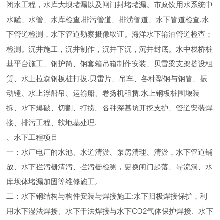
闭水工程，水库大坝堵漏以及闸门封堵堵漏。市政饮用水系统中
水罐、水管、水库检查.排污管道、排涝管道、水下管道检查,水
下管道检测，水下管道勘察摄像取证。海洋水下输油管道检查；
检测。沉井施工，沉井制作，沉井下沉，沉井封底。水中栈桥桩
基平台施工、钢护筒、钢套箱吊箱制作安装、贝雷梁支架搭设租
赁、水上拉森钢板桩打拔.贝雷片、吊车、各种型钢与钢管、振
动锤、水上浮船吊、运输船、卷扬机租赁.水上钢板桩围堰装
拆、水下爆破、切割、打捞。各种深基坑开挖支护、管道安装焊
接、排污工程、软地基处理.
、水下工程项目
一：水厂电厂的水池、水道清淤、泵房清理、清淤，水下管道铺
放、水下拦污栅清污、拦污栅检测，更换闸门起落、导流洞、水
库坝体堵漏加固等维修施工。
二：水下钢结构与构件安装与焊接施工:水下阳极焊接保护，利
用水下湿法焊接、水下干法焊接与水下CO2气体保护焊接、水下