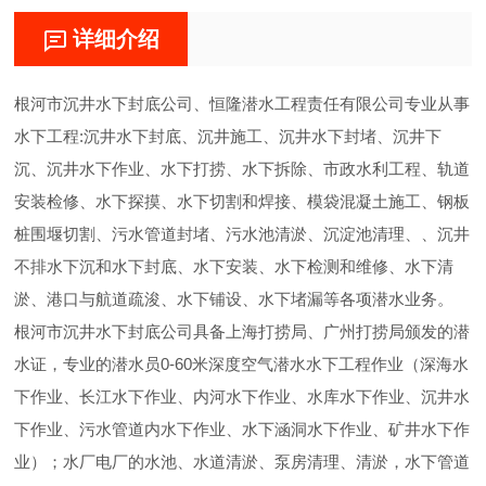
详细介绍
根河市沉井水下封底公司、恒隆潜水工程责任有限公司专业从事
水下工程:沉井水下封底、沉井施工、沉井水下封堵、沉井下
沉、沉井水下作业、水下打捞、水下拆除、市政水利工程、轨道
安装检修、水下探摸、水下切割和焊接、模袋混凝土施工、钢板
桩围堰切割、污水管道封堵、污水池清淤、沉淀池清理、、沉井
不排水下沉和水下封底、水下安装、水下检测和维修、水下清
淤、港口与航道疏浚、水下铺设、水下堵漏等各项潜水业务。
根河市沉井水下封底公司具备上海打捞局、广州打捞局颁发的潜
水证，专业的潜水员0-60米深度空气潜水水下工程作业（深海水
下作业、长江水下作业、内河水下作业、水库水下作业、沉井水
下作业、污水管道内水下作业、水下涵洞水下作业、矿井水下作
业）；水厂电厂的水池、水道清淤、泵房清理、清淤，水下管道