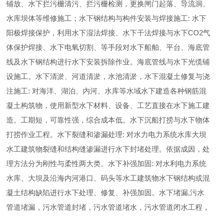
铺放、水下拦污栅清污、拦污栅检测，更换闸门起落、导流洞、
水库坝体等维修施工；水下钢结构与构件安装与焊接施工: 水下
阳极焊接保护，利用水下湿法焊接、水下干法焊接与水下CO2气
体保护焊接、水下电氧切割、等手段对水下船舶、平台、海底管
线及水下钢结构进行水下安装拆除作业。海底管线与水下光缆铺
设施工。水下清淤、河道清淤，水池清淤，水下混凝土修复与浇
注施工: 对海洋、湖泊、内河、水库等水域水下建造各种钢筋混
凝土构筑物，使用新型水下材料、设备、工艺直接在水下施工建
造。工期短，可靠性强，综合成本低。水下沉船打捞与水下物体
打捞作业工程。水下裂缝和渗漏处理: 对水力电力系统水库大坝
水工建筑物裂缝和结构缝渗漏进行水下封堵处理。依据成因，处
理方法分为刚性与柔性两大类。水下补强加固: 对水利电力系统
水库、大坝及沿海内河港口、码头等水工建筑物水下钢结构或混
凝土结构缺陷进行水下处理、修复、补强加固。水下堵漏,污水
管道堵漏，污水管道封堵，污水管道堵水，污水管道闭水工程，