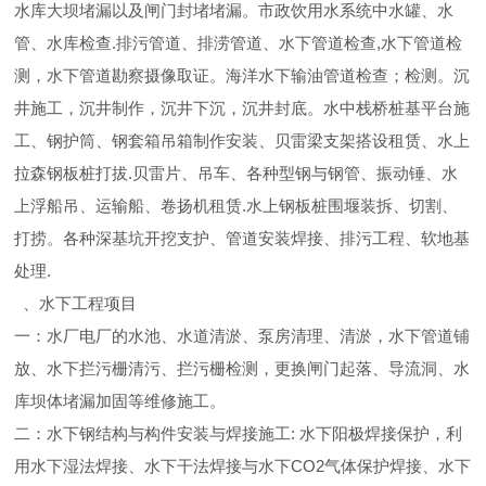
水库大坝堵漏以及闸门封堵堵漏。市政饮用水系统中水罐、水
管、水库检查.排污管道、排涝管道、水下管道检查,水下管道检
测，水下管道勘察摄像取证。海洋水下输油管道检查；检测。沉
井施工，沉井制作，沉井下沉，沉井封底。水中栈桥桩基平台施
工、钢护筒、钢套箱吊箱制作安装、贝雷梁支架搭设租赁、水上
拉森钢板桩打拔.贝雷片、吊车、各种型钢与钢管、振动锤、水
上浮船吊、运输船、卷扬机租赁.水上钢板桩围堰装拆、切割、
打捞。各种深基坑开挖支护、管道安装焊接、排污工程、软地基
处理.
、水下工程项目
一：水厂电厂的水池、水道清淤、泵房清理、清淤，水下管道铺
放、水下拦污栅清污、拦污栅检测，更换闸门起落、导流洞、水
库坝体堵漏加固等维修施工。
二：水下钢结构与构件安装与焊接施工: 水下阳极焊接保护，利
用水下湿法焊接、水下干法焊接与水下CO2气体保护焊接、水下