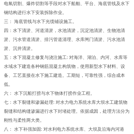
电氧切割、爆炸切割等手段对水下船舶、平台、海底管线及水下
钢结构进行水下安装拆除作业。
三： 海底管线与水下光缆铺设施工。
四：水下清淤、河道清淤，水池清淤，沉淀池清淤、生物池清
淤、污水管道清淤、排污管道清理、水库闸门清淤、污水池清
淤、沉井清淤。
五：水下混凝土修复与浇注施工: 对海洋、湖泊、内河、水库等
水域水下建造各种钢筋混凝土构筑物，使用新型水下材料、设
备、工艺直接在水下施工建造。工期短，可靠性强，综合成本
低。
六： 水下沉船打捞与水下物体打捞作业工程。
七：水下裂缝和渗漏处理: 对水力电力系统水库大坝水工建筑物
裂缝和结构缝渗漏进行水下封堵处理。依据成因，处理方法分为
刚性与柔性两大类。
八： 水下补强加固: 对水利电力系统水库、大坝及沿海内河港