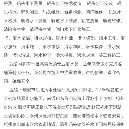
检测、码头水下测量、码头水下技术改造、 码头水下安装、码
头检测、码头测量、码头维修、轨道检测、闸门维修、 轨道水
下检测、轨道水下测量、轨道水下维修、轨道测量、轨道维修、
清除海生物、清理海生物、闸门水下维修施工。
9、潜水堵漏、潜水焊接、潜水作业、潜水切割、潜水工作、潜
水服务、潜水施工、潜水维修、潜水加固、潜水摄像、潜水安
装、潜水清淤、潜水检查、潜水探摸、潜水封堵、等工程施工。
我公司拥有一批高素质的专业潜水员，近年来曾多次完成各
项重特大任务。我公司在施工中注重质量、讲究信誉、遵守合
同、确保安全。
业绩：瑞安市江北污水处理厂泵房闸门封堵、1.4米钢管道水
下砌墙堵漏止水施工。南通启东吕四港海上浮标水下切割，徐州
市港区 顺堤河魏庄桥水下混凝土切割破碎以及赵庄桥水下混凝
土切割拆除，泰州溱潼河打捞沉船，连云港赣榆水下管道安装，
杭州萧山城市污水管道堵漏。温州码头钢管桩水下阳极焊接保护