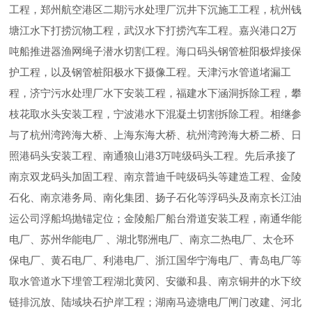
工程，郑州航空港区二期污水处理厂沉井下沉施工工程，杭州钱
塘江水下打捞沉物工程，武汉水下打捞汽车工程。嘉兴港口2万
吨船推进器渔网绳子潜水切割工程。海口码头钢管桩阳极焊接保
护工程，以及钢管桩阳极水下摄像工程。天津污水管道堵漏工
程，济宁污水处理厂水下安装工程，福建水下涵洞拆除工程，攀
枝花取水头安装工程，宁波港水下混凝土切割拆除工程。相继参
与了杭州湾跨海大桥、上海东海大桥、杭州湾跨海大桥二桥、日
照港码头安装工程、南通狼山港3万吨级码头工程。先后承接了
南京双龙码头加固工程、南京普迪千吨级码头等建造工程、金陵
石化、南京港务局、南化集团、扬子石化等浮码头及南京长江油
运公司浮船坞抛锚定位；金陵船厂船台滑道安装工程，南通华能
电厂、苏州华能电厂 、湖北鄂洲电厂、南京二热电厂、太仓环
保电厂、黄石电厂、利港电厂、浙江国华宁海电厂、青岛电厂等
取水管道水下埋管工程湖北黄冈、安徽和县、南京铜井的水下绞
链排沉放、陆域块石护岸工程；湖南马迹塘电厂闸门改建、河北