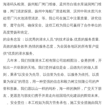
海港码头检测、扬州船厂闸门维修、孟州市白墙水库涵洞闸门维
修，闸门清淤探摸。扬州中海船厂滑道检测、滨州中和水质污水
处理厂污水池清理清淤、等。我公司在施工中注重质量、讲究信
誉、遵守合同、确保安全。这些工程为我公司赢得了合作单位的
高度赞扬和肯定。
的业务忠旨 ：以优秀的潜水人员.*的技术设备.优质的服务质量.
高效的服务效率.热情的服务态度，为全国各地区的所有客户提
供*优质的潜水服务。
几年来，我们恒隆潜水工程有限公司励精图治，奋勇拼搏，开
拓出一片崭新的天地。我们坚持诚信是金，品德先行的做人原
则，秉承“以安全为先导、以信誉为生命、以服务为依托、以质
量为保证"的理念，用一种坚强的信念和毅力树立恒隆公司的声
誉和形象。我们愿以山一样的纯朴，海一样的胸怀，广交天下朋
友，更愿意与朋友们携手并肩走向祖国现代化建设的辉煌未来。
、安全责任：本工程如为我方劳务承包，施工安全措施由我方