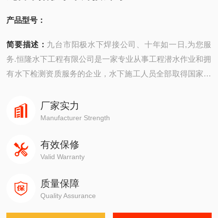
产品型号：
简要描述：
九台市阳极水下焊接公司、十年如一日,为您服
务.恒隆水下工程有限公司是一家专业从事工程潜水作业和拥
有水下检测资质服务的企业，水下施工人员全部取得国家潜
水员考核委员会颁发的潜水员专业证书，水下无损检测人员
资格证书、水下焊工资格证书等，临场组织施工经验丰富，
厂家实力
善于接受新观念，不断挑战新技术，新工艺，努力提高专业
Manufacturer Strength
技术水准，为客户提供的服务。
有效保修
Valid Warranty
质量保障
Quality Assurance