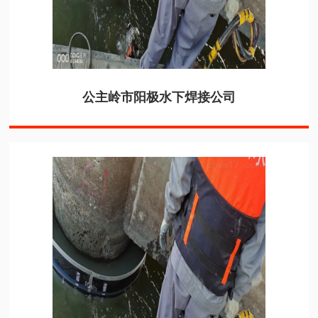
公主岭市阳极水下焊接公司