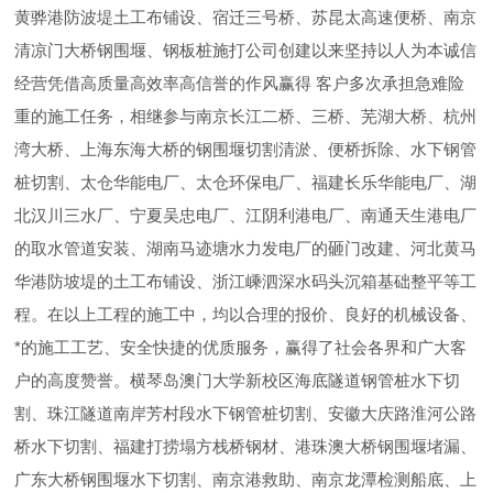
黄骅港防波堤土工布铺设、宿迁三号桥、苏昆太高速便桥、南京
清凉门大桥钢围堰、钢板桩施打公司创建以来坚持以人为本诚信
经营凭借高质量高效率高信誉的作风赢得 客户多次承担急难险
重的施工任务，相继参与南京长江二桥、三桥、芜湖大桥、杭州
湾大桥、上海东海大桥的钢围堰切割清淤、便桥拆除、水下钢管
桩切割、太仓华能电厂、太仓环保电厂、福建长乐华能电厂、湖
北汉川三水厂、宁夏吴忠电厂、江阴利港电厂、南通天生港电厂
的取水管道安装、湖南马迹塘水力发电厂的砸门改建、河北黄马
华港防坡堤的土工布铺设、浙江嵊泗深水码头沉箱基础整平等工
程。在以上工程的施工中，均以合理的报价、良好的机械设备、
*的施工工艺、安全快捷的优质服务，赢得了社会各界和广大客
户的高度赞誉。横琴岛澳门大学新校区海底隧道钢管桩水下切
割、珠江隧道南岸芳村段水下钢管桩切割、安徽大庆路淮河公路
桥水下切割、福建打捞塌方栈桥钢材、港珠澳大桥钢围堰堵漏、
广东大桥钢围堰水下切割、南京港救助、南京龙潭检测船底、上