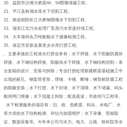
20、益阳市沙洲大桥面4#、5#围堰堵漏工程。
21、平江县秋湖水库水下切割工程。
22、南昌朝阳长江大桥钢围堰水下切割工程。
23、瑞安江北污水处理厂泵房污水管道封堵工程。
24、大丰港码头万吨船舶水下摄像检测工程。
25、保定市安新县寨里乡水库打捞工程。
、主要承接的工程潜水打捞业务有：水下焊接、水下阳极防腐块
焊接、水下钢结构焊接、阳极块水下焊接、水下钢结构切割；承
台套箱的设计、安装与拆除；专业打捞处理新建桥梁基础施工中
出现的桩孔、钢套筒变形，埋锤、卡锤、断锤；钢管桩防腐工程
的阳极安装；水下打捞、水下封堵、水下清障、水下堵漏、码头
船排闸门维修；水下混凝土拆除；航道疏浚；市政排污工程等。
水下检测服务的项目有：旧、病、危桥梁、码头、水电厂、水
库大坝的水下结构检测、评估与加固维护；水下录像、照相取
证、数据采集等。今年本公司与水力。电力、公路、铁科院等水