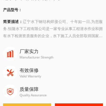
产品型号：
简要描述：
辽宁水下钢结构焊接公司、十年如一日,为您服
务.恒隆水下工程有限公司是一家专业从事工程潜水作业和拥
有水下检测资质服务的企业，水下施工人员全部取得国家潜
水员考核委员会颁发的潜水员专业证书，水下无损检测人员
资格证书、水下焊工资格证书等，临场组织施工经验丰富，
厂家实力
善于接受新观念，不断挑战新技术，新工艺，努力提高专业
Manufacturer Strength
技术水准，为客户提供的服务。
有效保修
Valid Warranty
质量保障
Quality Assurance