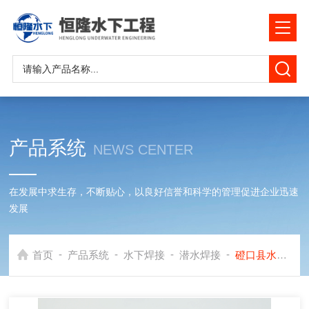
产品系统
NEWS CENTER
在发展中求生存，不断贴心，以良好信誉和科学的管理促进企业迅速
发展
-
-
-
-
首页
产品系统
水下焊接
潜水焊接
磴口县水下阳极防腐块焊接公司