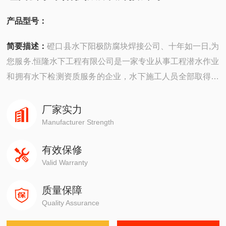
产品型号：
简要描述：
磴口县水下阳极防腐块焊接公司、十年如一日,为
您服务.恒隆水下工程有限公司是一家专业从事工程潜水作业
和拥有水下检测资质服务的企业，水下施工人员全部取得国
家潜水员考核委员会颁发的潜水员专业证书，水下无损检测
人员资格证书、水下焊工资格证书等，临场组织施工经验丰
厂家实力
富，善于接受新观念，不断挑战新技术，新工艺，努力提高
Manufacturer Strength
专业技术水准，为客户提供的服务。
有效保修
Valid Warranty
质量保障
Quality Assurance