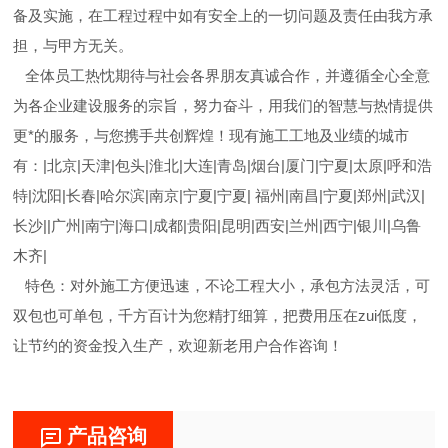
备及实施，在工程过程中如有安全上的一切问题及责任由我方承
担，与甲方无关。
全体员工热忱期待与社会各界朋友真诚合作，并遵循全心全意
为各企业建设服务的宗旨，努力奋斗，用我们的智慧与热情提供
更*的服务，与您携手共创辉煌！现有施工工地及业绩的城市
有：|北京|天津|包头|淮北|大连|青岛|烟台|厦门|宁夏|太原|呼和浩
特|沈阳|长春|哈尔滨|南京|宁夏|宁夏| 福州|南昌|宁夏|郑州|武汉|
长沙||广州|南宁|海口|成都|贵阳|昆明|西安|兰州|西宁|银川|乌鲁
木齐|
特色：对外施工方便迅速，不论工程大小，承包方法灵活，可
双包也可单包，千方百计为您精打细算，把费用压在zui低度，
让节约的资金投入生产，欢迎新老用户合作咨询！
产品咨询