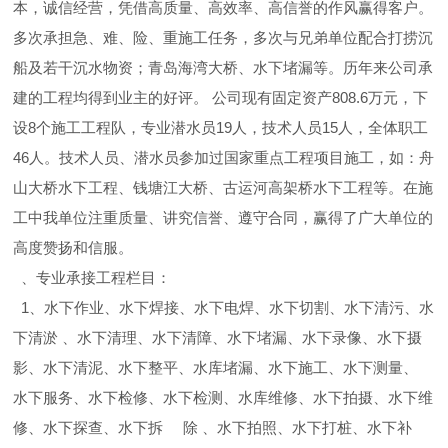
本，诚信经营，凭借高质量、高效率、高信誉的作风赢得客户。
多次承担急、难、险、重施工任务，多次与兄弟单位配合打捞沉
船及若干沉水物资；青岛海湾大桥、水下堵漏等。历年来公司承
建的工程均得到业主的好评。 公司现有固定资产808.6万元，下
设8个施工工程队，专业潜水员19人，技术人员15人，全体职工
46人。技术人员、潜水员参加过国家重点工程项目施工，如：舟
山大桥水下工程、钱塘江大桥、古运河高架桥水下工程等。在施
工中我单位注重质量、讲究信誉、遵守合同，赢得了广大单位的
高度赞扬和信服。
、专业承接工程栏目：
1、水下作业、水下焊接、水下电焊、水下切割、水下清污、水
下清淤 、水下清理、水下清障、水下堵漏、水下录像、水下摄
影、水下清泥、水下整平、水库堵漏、水下施工、水下测量、
水下服务、水下检修、水下检测、水库维修、水下拍摄、水下维
修、水下探查、水下拆 除 、水下拍照、水下打桩、水下补