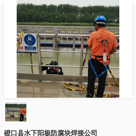
磴口县水下阳极防腐块焊接公司