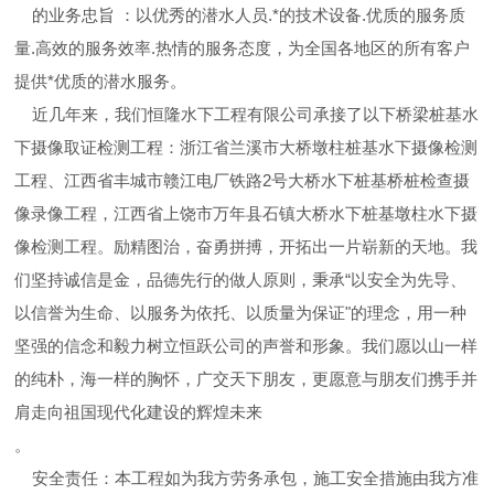
的业务忠旨 ：以优秀的潜水人员.*的技术设备.优质的服务质
量.高效的服务效率.热情的服务态度，为全国各地区的所有客户
提供*优质的潜水服务。
近几年来，我们恒隆水下工程有限公司承接了以下桥梁桩基水
下摄像取证检测工程：浙江省兰溪市大桥墩柱桩基水下摄像检测
工程、江西省丰城市赣江电厂铁路2号大桥水下桩基桥桩检查摄
像录像工程，江西省上饶市万年县石镇大桥水下桩基墩柱水下摄
像检测工程。励精图治，奋勇拼搏，开拓出一片崭新的天地。我
们坚持诚信是金，品德先行的做人原则，秉承“以安全为先导、
以信誉为生命、以服务为依托、以质量为保证"的理念，用一种
坚强的信念和毅力树立恒跃公司的声誉和形象。我们愿以山一样
的纯朴，海一样的胸怀，广交天下朋友，更愿意与朋友们携手并
肩走向祖国现代化建设的辉煌未来
。
安全责任：本工程如为我方劳务承包，施工安全措施由我方准