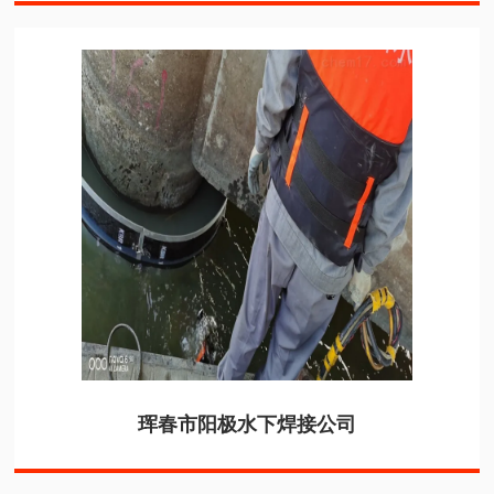
珲春市阳极水下焊接公司