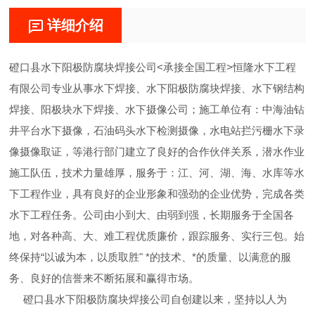
详细介绍
磴口县水下阳极防腐块焊接公司<承接全国工程>恒隆水下工程
有限公司专业从事水下焊接、水下阳极防腐块焊接、水下钢结构
焊接、阳极块水下焊接、水下摄像公司；施工单位有：中海油钻
井平台水下摄像，石油码头水下检测摄像，水电站拦污栅水下录
像摄像取证，等港行部门建立了良好的合作伙伴关系，潜水作业
施工队伍，技术力量雄厚，服务于：江、河、湖、海、水库等水
下工程作业，具有良好的企业形象和强劲的企业优势，完成各类
水下工程任务。公司由小到大、由弱到强，长期服务于全国各
地，对各种高、大、难工程优质廉价，跟踪服务、实行三包。始
终保持“以诚为本，以质取胜" *的技术、*的质量、以满意的服
务、良好的信誉来不断拓展和赢得市场。
磴口县水下阳极防腐块焊接公司自创建以来，坚持以人为