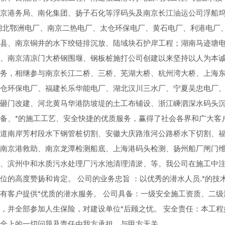
京港务局、南化集团、扬子石化等浮码头及南京长江油运公司浮船
湖北鄂洲电厂、南京二热电厂、太仓环保电厂、黄石电厂、利港电厂
县、南京铜井的水下绞链排沉放、陆域块石护岸工程；湖南马迹塘
、南京清凉门大桥钢围堰、钢板桩施打公司创建以来坚持以人为本诚
务，相继参与南京长江二桥、三桥、芜湖大桥、杭州湾大桥、上海东
仓环保电厂、福建长乐华能电厂、湖北汉川三水厂、宁夏吴忠电厂
砸门改建、河北黄马华港防坡堤的土工布铺设、浙江嵊泗深水码头
备、*的施工工艺、安全快捷的优质服务，赢得了社会各界和广大客
道南岸芳村段水下钢管桩切割、安徽大庆路淮河公路桥水下切割、
南京港救助、南京龙潭检测船底、上海港码头检测、扬州船厂闸门
、滨州中和水质污水处理厂污水池清理清淤、等。我公司在施工中
位的高度赞扬和肯定。 公司的业务忠旨 ：以优秀的潜水人员.*的技
有客户提供*优质的潜水服务。 公司具备：一级安全施工资质、二
，并全部参加人生保险，对建设单位*后顾之忧。 安全责任：本工
全上的一切问题及责任由我方承担，与甲方无关。