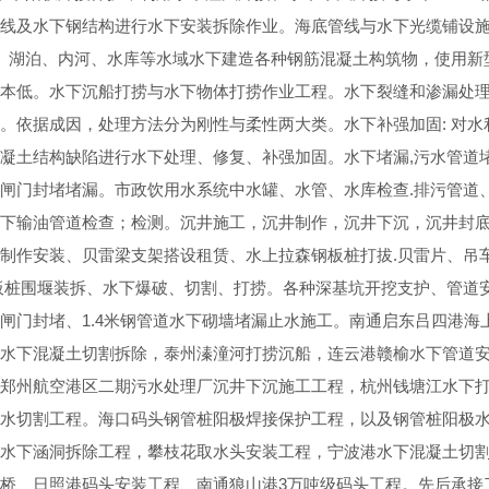
线及水下钢结构进行水下安装拆除作业。海底管线与水下光缆铺设
洋、湖泊、内河、水库等水域水下建造各种钢筋混凝土构筑物，使用
本低。水下沉船打捞与水下物体打捞作业工程。水下裂缝和渗漏处理
。依据成因，处理方法分为刚性与柔性两大类。水下补强加固: 对
凝土结构缺陷进行水下处理、修复、补强加固。水下堵漏,污水管道
闸门封堵堵漏。市政饮用水系统中水罐、水管、水库检查.排污管道
下输油管道检查；检测。沉井施工，沉井制作，沉井下沉，沉井封
制作安装、贝雷梁支架搭设租赁、水上拉森钢板桩打拔.贝雷片、吊
板桩围堰装拆、水下爆破、切割、打捞。各种深基坑开挖支护、管道安
闸门封堵、1.4米钢管道水下砌墙堵漏止水施工。南通启东吕四港海
水下混凝土切割拆除，泰州溱潼河打捞沉船，连云港赣榆水下管道
郑州航空港区二期污水处理厂沉井下沉施工工程，杭州钱塘江水下打
水切割工程。海口码头钢管桩阳极焊接保护工程，以及钢管桩阳极
水下涵洞拆除工程，攀枝花取水头安装工程，宁波港水下混凝土切
桥、日照港码头安装工程、南通狼山港3万吨级码头工程。先后承接