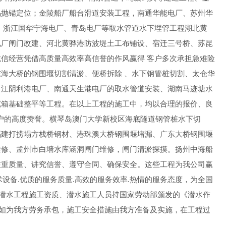
坞抛锚定位；金陵船厂船台滑道安装工程，南通华能电厂、苏州华
、浙江国华宁海电厂、青岛电厂等取水管道水下埋管工程湖北黄
电厂闸门改建、河北黄骅港防波堤土工布铺设、宿迁三号桥、苏昆
信经营凭借高质量高效率高信誉的作风赢得 客户多次承担急难险
海大桥的钢围堰切割清淤、便桥拆除 、水下钢管桩切割、太仓华
、江阴利港电厂、南通天生港电厂的取水管道安装、湖南马迹塘水
沉箱基础整平等工程。在以上工程的施工中，均以合理的报价、良
户的高度赞誉。横琴岛澳门大学新校区海底隧道钢管桩水下切
福建打捞塌方栈桥钢材、港珠澳大桥钢围堰堵漏、广东大桥钢围堰
维修、孟州市白墙水库涵洞闸门维修，闸门清淤探摸。扬州中海船
注重质量、讲究信誉、遵守合同、确保安全。这些工程为我公司赢
术设备.优质的服务质量.高效的服务效率.热情的服务态度，为全国
级潜水工程施工资质、潜水施工人员持国家劳动部颁发的《潜水作
程如为我方劳务承包，施工安全措施由我方准备及实施，在工程过