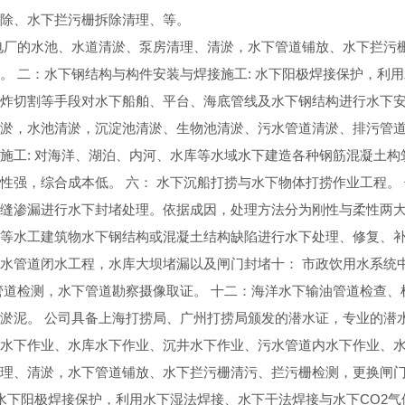
除、水下拦污栅拆除清理、等。
电厂的水池、水道清淤、泵房清理、清淤，水下管道铺放、水下拦污
。 二：水下钢结构与构件安装与焊接施工: 水下阳极焊接保护，利
炸切割等手段对水下船舶、平台、海底管线及水下钢结构进行水下安装
淤，水池清淤，沉淀池清淤、生物池清淤、污水管道清淤、排污管道
施工: 对海洋、湖泊、内河、水库等水域水下建造各种钢筋混凝土
性强，综合成本低。 六： 水下沉船打捞与水下物体打捞作业工程。
缝渗漏进行水下封堵处理。依据成因，处理方法分为刚性与柔性两大类
等水工建筑物水下钢结构或混凝土结构缺陷进行水下处理、修复、补
水管道闭水工程，水库大坝堵漏以及闸门封堵十： 市政饮用水系统中
管道检测，水下管道勘察摄像取证。 十二：海洋水下输油管道检查、
淤泥。 公司具备上海打捞局、广州打捞局颁发的潜水证，专业的潜水
水下作业、水库水下作业、沉井水下作业、污水管道内水下作业、
理、清淤，水下管道铺放、水下拦污栅清污、拦污栅检测，更换闸
 水下阳极焊接保护，利用水下湿法焊接、水下干法焊接与水下CO2