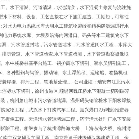
施工。水下清淤、河道清淤，水池清淤，水下混凝土修复与浇注施
新型水下材料、设备、工艺直接在水下施工建造。工期短，可靠性
: 对水力电力系统水库大坝水工建筑物裂缝和结构缝渗漏进行水
水利电力系统水库、大坝及沿海内河港口、码头等水工建筑物水下
堵漏，污水管道封堵，污水管道堵水，污水管道闭水工程，水库大
、排涝管道、水下管道检查,水下管道检测，水下管道勘察摄像取
底。水中栈桥桩基平台施工、钢护筒水下切割、潜水员切割施工，
车、各种型钢与钢管、振动锤、水上浮船吊、运输船、卷扬机租
装焊接、排污工程、软地基处理.。 公司业绩：瑞安市江北污水
上浮标水下切割，徐州市港区 顺堤河魏庄桥水下混凝土切割破碎
安装，杭州萧山城市污水管道堵漏。温州码头钢管桩水下阳极焊接
捞沉物工程，武汉水下打捞汽车工程。嘉兴港口2万吨船推进器
水下摄像工程。天津污水管道堵漏工程，济宁污水处理厂水下安装
割拆除工程。相继参与了杭州湾跨海大桥、上海东海大桥、杭州湾
了南京双龙码头加固工程、南京普迪千吨级码头等建造工程、金