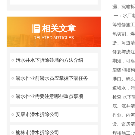
漏、沉箱拆
一：水厂
等维修施工
相关文章
氧切割、爆
RELATED ARTICLES
淤、河道清
修复与浇注
污水井水下拆除砖墙的方法介绍
期短，可靠
裂缝和结构
潜水作业前潜水员应掌握下潜任务
港口、码头
道堵水，污
潜水作业需要注意哪些重点事项
检查,水下
底、沉井清
安康市潜水拆除公司
作业、内河
淤、泵房清
榆林市潜水拆除公司
焊接施工: