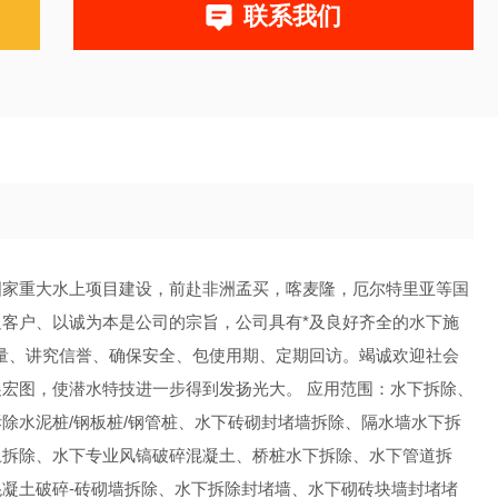
联系我们
国家重大水上项目建设，前赴非洲孟买，喀麦隆，厄尔特里亚等国
客户、以诚为本是公司的宗旨，公司具有*及良好齐全的水下施
量、讲究信誉、确保安全、包使用期、定期回访。竭诚欢迎社会
宏图，使潜水特技进一步得到发扬光大。 应用范围：水下拆除、
除水泥桩/钢板桩/钢管桩、水下砖砌封堵墙拆除、隔水墙水下拆
土拆除、水下专业风镐破碎混凝土、桥桩水下拆除、水下管道拆
凝土破碎-砖砌墙拆除、水下拆除封堵墙、水下砌砖块墙封堵堵