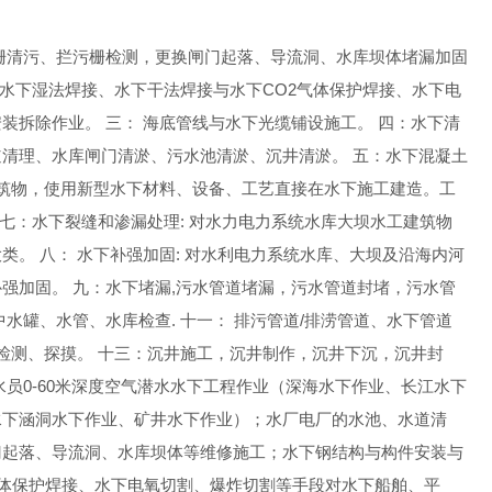
栅清污、拦污栅检测，更换闸门起落、导流洞、水库坝体堵漏加固
用水下湿法焊接、水下干法焊接与水下CO2气体保护焊接、水下电
拆除作业。 三： 海底管线与水下光缆铺设施工。 四：水下清
清理、水库闸门清淤、污水池清淤、沉井清淤。 五：水下混凝土
构筑物，使用新型水下材料、设备、工艺直接在水下施工建造。工
 七：水下裂缝和渗漏处理: 对水力电力系统水库大坝水工建筑物
。 八： 水下补强加固: 对水利电力系统水库、大坝及沿海内河
强加固。 九：水下堵漏,污水管道堵漏，污水管道封堵，污水管
水罐、水管、水库检查. 十一： 排污管道/排涝管道、水下管道
检测、探摸。 十三：沉井施工，沉井制作，沉井下沉，沉井封
员0-60米深度空气潜水水下工程作业（深海水下作业、长江水下
水下涵洞水下作业、矿井水下作业）；水厂电厂的水池、水道清
门起落、导流洞、水库坝体等维修施工；水下钢结构与构件安装与
气体保护焊接、水下电氧切割、爆炸切割等手段对水下船舶、平