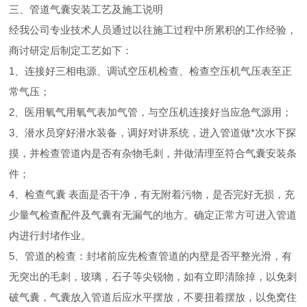
三、管道气囊安装工艺及施工说明
经我公司专业技术人员通过以往施工过程中所累积的工作经验，
商讨研定后制定工艺如下：
1、连接好三相电源、调试空压机检查、检查空压机气压表至正
常气压；
2、医用氧气用氧气表加气管，与空压机连接好当应急气源用；
3、潜水员穿好潜水装备，调好对讲系统，进入管道做*次水下探
摸，并检查管道内是否有杂物毛刺，并做清理至符合气囊安装条
件；
4、检查气囊 表面是否干净，有无附着污物，是否完好无损，充
少量气检查配件及气囊有无漏气的地方。确定正常方可进入管道
内进行封堵作业。
5、管道的检查：封堵前应先检查管道的内壁是否平整光滑，有
无突出的毛刺，玻璃，石子等尖锐物，如有立即清除掉，以免刺
破气囊，气囊放入管道后应水平摆放，不要扭着摆放，以免窝住