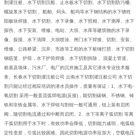
割灌注桩、水下切割沉船、止水板水下切割、水下切割防污栅、
螺旋浆水下切割 、船舶、码头、船坞等水下钢结构的水下牺牲
阳极块焊接、水下切割、水下录像、水下照相、水下测厚、水下
探伤、水下安装、维修。电站、大坝、水库等建筑物的水下录
像、探摸、水下清障、大坝喷涂、闸门水下焊接、切割、安装、
维修。公路桥梁、沉井、市政等工程的水下桩锤打捞、水下切割
钢筋笼、护筒，水下护筒焊接、水下切割拆除 、混凝土管道、
桩基及墙体。污水厂、电厂的沉井施工及其它潜水专业技术服
务。长春水下切割灌注桩公司 云南水下切割灌注桩公司 水下切
割只能让经过相应培训的潜水员操作，质量有保证：1、水下电-
氧切割 采用一般直流弧焊电源(反接)，能切割碳钢、不锈钢、铸
铁和非铁金属等。水下焊钳与割钳一般可通用，钳上装有启闭
阀，随切割电流通过和中断而启闭。2、水下等离子弧切割 等离
子弧切割用于水下时，有效功率会降低，切割能力减弱，电弧稳
定性变差，引弧比较困难。因此切割电源功率应加大，空载电压