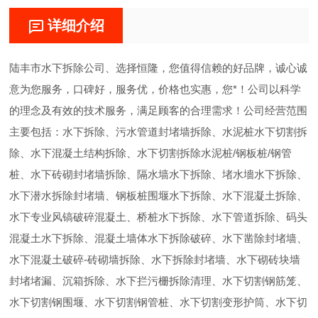
详细介绍
陆丰市水下拆除公司、选择恒隆，您值得信赖的好品牌，诚心诚
意为您服务，口碑好，服务优，价格也实惠，您*！公司以科学
的理念及有效的技术服务，满足顾客的合理需求！公司经营范围
主要包括：水下拆除、污水管道封堵墙拆除、水泥桩水下切割拆
除、水下混凝土结构拆除、水下切割拆除水泥桩/钢板桩/钢管
桩、水下砖砌封堵墙拆除、隔水墙水下拆除、堵水墻水下拆除、
水下潜水拆除封堵墙、钢板桩围堰水下拆除、水下混凝土拆除、
水下专业风镐破碎混凝土、桥桩水下拆除、水下管道拆除、码头
混凝土水下拆除、混凝土墙体水下拆除破碎、水下凿除封堵墙、
水下混凝土破碎-砖砌墙拆除、水下拆除封堵墙、水下砌砖块墙
封堵堵漏、沉箱拆除、水下拦污栅拆除清理、水下切割钢筋笼、
水下切割钢围堰、水下切割钢管桩、水下切割变形护筒、水下切