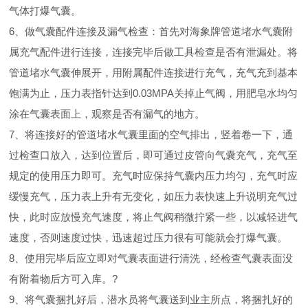
气体打爆气囊。
6、做气囊配件连接及漏气检查：首先对海象牌管道堵水气囊附
属充气配件进行连接，连接完毕后做工具检查是否有泄漏处。将
管道堵水气囊伸展开，用附属配件连接进行充气，充气充到基本
饱满为止，压力表指针达到0.03MPA关掉止气阀，用肥皂水均匀
涂在气囊表面上，观察是否有漏气的地方。
7、将连接好的管道堵水气囊里面的空气排出，竖着卷一下，通
过检查口放入，达到位置后，即可通过皮管向气囊充气，充气至
规定的使用压力即可。充气时应保持气囊内压力均匀，充气时应
缓慢充气，压力表上升有无变化，如压力表快速上升说明充气过
快，此时应放慢充气速度，将止气阀稍微拧紧一些，以减轻进气
速度，否则速度过快，迅速超过压力很有可能就会打爆气囊。
8、使用完毕后应立即对气囊表面进行清洗，经检查气囊表面没
有附着物后方可入库。?
9、将气囊捆扎好后，潜水员将气囊送到业主所点，将捆扎好的