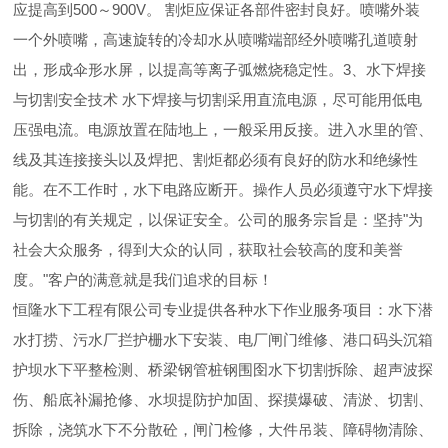
应提高到500～900V。 割炬应保证各部件密封良好。喷嘴外装
一个外喷嘴，高速旋转的冷却水从喷嘴端部经外喷嘴孔道喷射
出，形成伞形水屏，以提高等离子弧燃烧稳定性。3、水下焊接
与切割安全技术 水下焊接与切割采用直流电源，尽可能用低电
压强电流。电源放置在陆地上，一般采用反接。进入水里的管、
线及其连接接头以及焊把、割炬都必须有良好的防水和绝缘性
能。在不工作时，水下电路应断开。操作人员必须遵守水下焊接
与切割的有关规定，以保证安全。公司的服务宗旨是：坚持"为
社会大众服务，得到大众的认同，获取社会较高的度和美誉
度。"客户的满意就是我们追求的目标！
恒隆水下工程有限公司专业提供各种水下作业服务项目：水下潜
水打捞、污水厂拦护栅水下安装、电厂闸门维修、港口码头沉箱
护坝水下平整检测、桥梁钢管桩钢围囹水下切割拆除、超声波探
伤、船底补漏抢修、水坝提防护加固、探摸爆破、清淤、切割、
拆除，浇筑水下不分散砼，闸门检修，大件吊装、障碍物清除、