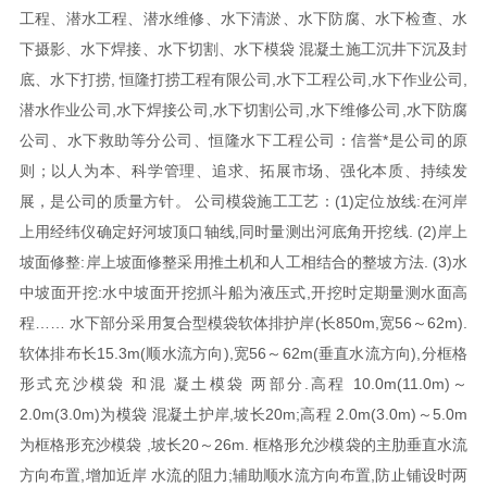
工程、潜水工程、潜水维修、水下清淤、水下防腐、水下检查、水
下摄影、水下焊接、水下切割、水下模袋 混凝土施工沉井下沉及封
底、水下打捞, 恒隆打捞工程有限公司,水下工程公司,水下作业公司,
潜水作业公司,水下焊接公司,水下切割公司,水下维修公司,水下防腐
公司、水下救助等分公司、恒隆水下工程公司：信誉*是公司的原
则；以人为本、科学管理、追求、拓展市场、强化本质、持续发
展，是公司的质量方针。 公司模袋施工工艺：(1)定位放线:在河岸
上用经纬仪确定好河坡顶口轴线,同时量测出河底角开挖线. (2)岸上
坡面修整:岸上坡面修整采用推土机和人工相结合的整坡方法. (3)水
中坡面开挖:水中坡面开挖抓斗船为液压式,开挖时定期量测水面高
程…… 水下部分采用复合型模袋软体排护岸(长850m,宽56～62m).
软体排布长15.3m(顺水流方向),宽56～62m(垂直水流方向),分框格
形式充沙模袋 和混 凝土模袋 两部分.高程 10.0m(11.0m)～
2.0m(3.0m)为模袋 混凝土护岸,坡长20m;高程 2.0m(3.0m)～5.0m
为框格形充沙模袋 ,坡长20～26m. 框格形允沙模袋的主肋垂直水流
方向布置,增加近岸 水流的阻力;辅助顺水流方向布置,防止铺设时两