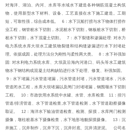
对海洋、湖泊、内河、水库等水域水下建造各种钢筋混凝土构筑
物，使用新型水下材料、设备、工艺直接在水下施工建造。工期
短，可靠性强，综合成本低。
6：水下沉船打捞与水下物体打捞作
业工程，钢管桩水下切割，水泥桩水下切割，钢板桩水下切割，桥
桩水下切割，水下混凝土切割。
7：水下裂缝和渗漏处理: 对水力
电力系统水库大坝水工建筑物裂缝和结构缝渗漏进行水下封堵处
理。依据成因，处理方法分为刚性与柔性两大类。
8：水下补强加
固: 对水利电力系统水库、大坝及沿海内河港口、码头等水工建筑
物水下钢结构或混凝土结构缺陷进行水下处理、修复、补强加固。
9：水下堵漏,污水管道堵漏，污水管道封堵，污水管道堵水，污水
管道闭水工程，水库大坝堵漏以及闸门封堵堵漏，钢围堰水下切割
工程。
10：市政饮用水系统中水罐、水管、水库检查.
11：排污
管道/排涝管道、水下管道检查,水下管道检测，水下管道勘察摄像
取证。
12：海洋水下输油管道检查、检测、探摸，水库闸门检测
摄像，墩柱桩基水下摄像检查，水下地形地貌探摸摄像。
13：沉
井施工，沉井制作，沉井下沉，沉井封底、沉井清淤泥。
公司名