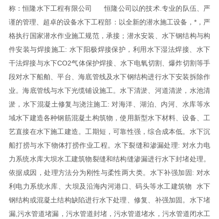
称：恒隆水下工程有限公司
恒隆公司以的技术.专业的队伍、严
谨的管理、超卓的设备
水下工程部：以全新的潜水施工设备，*，严
格执行国家潜水作业施工规范，承接；潜水安装、水下钢结构与构
件安装与焊接施工: 水下阳极焊接保护，利用水下湿法焊接、水下
干法焊接与水下CO2气体保护焊接、水下电氧切割、爆炸切割等手
段对水下船舶、平台、海底管线及水下钢结构进行水下安装拆除作
业。海底管线与水下光缆铺设施工。水下清淤、河道清淤，水池清
淤，水下混凝土修复与浇注施工: 对海洋、湖泊、内河、水库等水
域水下建造各种钢筋混凝土构筑物，使用新型水下材料、设备、工
艺直接在水下施工建造。工期短，可靠性强，综合成本低。水下沉
船打捞与水下物体打捞作业工程。水下裂缝和渗漏处理: 对水力电
力系统水库大坝水工建筑物裂缝和结构缝渗漏进行水下封堵处理。
依据成因，处理方法分为刚性与柔性两大类。水下补强加固: 对水
利电力系统水库、大坝及沿海内河港口、码头等水工建筑物 水下
钢结构或混凝土结构缺陷进行水下处理、修复、补强加固。水下堵
漏,污水管道堵漏，污水管道封堵，污水管道堵水，污水管道闭水工