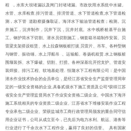
程 ，水库大坝堵漏以及闸门封堵堵漏。市政饮用水系统中水罐、
水管、水库检查.排污管道、排涝管道、水下管道检查,水下管道检
测，水下管 道勘察摄像取证。海洋水下输油管道检查；检测。沉
井施工，沉井制作，沉井下沉，沉井封底。水中栈桥桩基平台施
工、钢护筒水下切割、潜水员切割施工，钢套箱吊箱制作安装、贝
雷梁支架搭设租赁、水上拉森钢板桩打拔.贝雷片、吊车、各种型钢
与钢管、振动锤、水上浮船吊 、运输船、卷扬机租赁.水上钢板桩
围堰装拆、水下爆破、切割、打捞。各种深基坑开挖支护、管道安
装焊接、排污工程、软地基处理.
恒隆水下工程有限公司：是中国
潜水作业技术协会的会员单位，是经江苏省安全生产监督管理局审
定的一级安全资格的企业,具备贰级水下施工资质及公司*获得江苏
省安全生产管理监督局水下作业安全资格二级企业、中国水下海洋
施工系统相关的专业资质二级企业、江苏省水下维修安装作业工程
专业承包二级企业、荣获盐城市工商行政管理局颁发的重合同守信
用企业证书，公司从成立至今，已先后为电力水利、航运、港务等
行业进行了千余次水下工程作业，赢得了良好的信誉。
具有国家