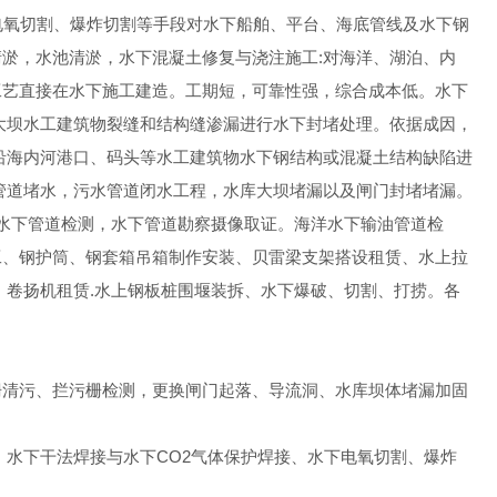
电氧切割、爆炸切割等手段对水下船舶、平台、海底管线及水下钢
淤，水池清淤，水下混凝土修复与浇注施工:对海洋、湖泊、内
工艺直接在水下施工建造。工期短，可靠性强，综合成本低。水下
大坝水工建筑物裂缝和结构缝渗漏进行水下封堵处理。依据成因，
沿海内河港口、码头等水工建筑物水下钢结构或混凝土结构缺陷进
管道堵水，污水管道闭水工程，水库大坝堵漏以及闸门封堵堵漏。
,水下管道检测，水下管道勘察摄像取证。海洋水下输油管道检
工、钢护筒、钢套箱吊箱制作安装、贝雷梁支架搭设租赁、水上拉
、卷扬机租赁.水上钢板桩围堰装拆、水下爆破、切割、打捞。各
栅清污、拦污栅检测，更换闸门起落、导流洞、水库坝体堵漏加固
、水下干法焊接与水下CO2气体保护焊接、水下电氧切割、爆炸
。