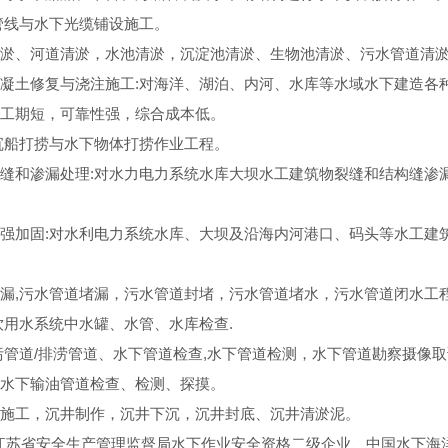
管线与水下光缆铺设施工。
淤、河道清淤，水池清淤，沉淀池清淤、生物池清淤、污水管道清
凝土修复与浇注施工:对海洋、湖泊、内河、水库等水域水下建造各
工期短，可靠性强，综合成本低。
沉船打捞与水下物体打捞作业工程。
缝和渗漏处理:对水力电力系统水库大坝水工建筑物裂缝和结构缝渗
强加固:对水利电力系统水库、大坝及沿海内河港口、码头等水工建
漏,污水管道堵漏，污水管道封堵，污水管道堵水，污水管道闭水工
饮用水系统中水罐、水管、水库检查.
污管道/排涝管道、水下管道检查,水下管道检测，水下管道勘察摄像
水下输油管道检查、检测、探摸。
施工，沉井制作，沉井下沉，沉井封底、沉井清淤泥。
江苏省安全生产管理监督局水下作业安全资格二级企业、中国水下海