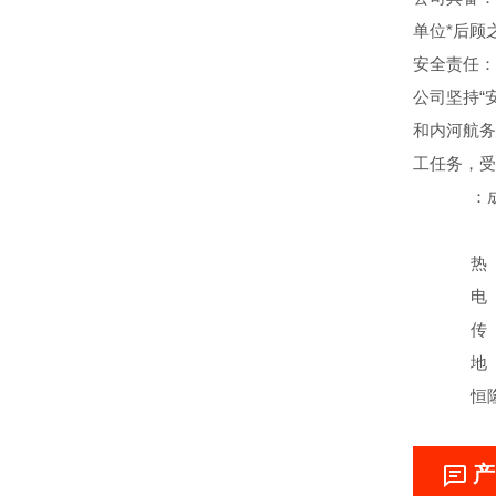
单位*后顾
安全责任：
公司坚持“
和内河航务
工任务，受
：成 
热 线：(0
电 
传 
地 址：
恒隆公司
产