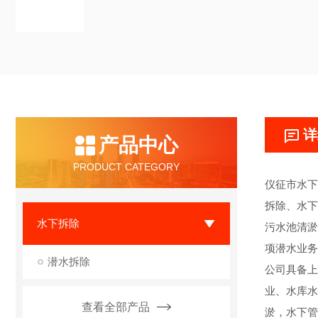
详
产品中心
PRODUCT CATEGORY
仪征市水下
拆除、水下
水下拆除
污水池清淤
项潜水业务
潜水拆除
公司具备上
业、水库水
查看全部产品
淤，水下管