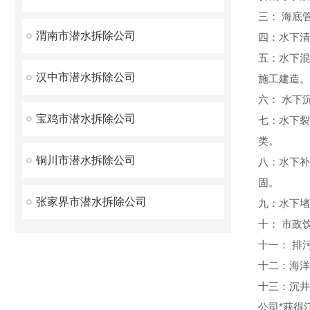
三： 海底
渭南市潜水拆除公司
四：水下清
五：水下混
汉中市潜水拆除公司
施工建造。
六： 水下
宝鸡市潜水拆除公司
七：水下裂
类。
铜川市潜水拆除公司
八：水下补
固。
张家界市潜水拆除公司
九：水下堵
十： 市政
十一： 排
十二：海洋
十三：沉井
公司*获得