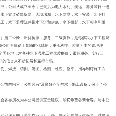
证书，公司从成立至今，已先后为电力水利、航运、港务等行业进
接水下管道砖墙拆除、大坝堵漏，水下防腐，水下安装，水下打
施工，水下监理沉井带水下沉和封底，水下摄影，水下检测和维
业）施工经验，质优价廉，服务，二级资质，是你解决水下工程疑
我公司全体员工紧随时代脉搏，秉承科技、质量为本的管理理
于全国各地，对各种水下潜水工程优质廉价，跟踪服务、实行三
良好的信誉来不断拓展和赢得市场。
探伤、焊接、切割、清淤、检测、检查、整平、指导制订施工方
公司的宗旨，公司具有*及良好齐全的水下施工设备，保证了公
社会各界朋友为本公司提供宝贵建议，殷切希望各新老客户与本公
劳动部颁发的《潜水作业证》上岗，并全部参加人生保险，对建设