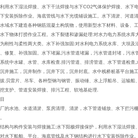
利用水下湿法焊接、水下干法焊接与水下CO2气体保护焊接、水下
下安装拆除作业。海底管线与水下光缆铺设施工。水下清淤、河道清
水域水下建造各种钢筋混凝土构筑物，使用新型水下材料、设备、
水下物体打捞作业工程。水下裂缝和渗漏处理:对水力电力系统水库
为刚性与柔性两大类。水下补强加固:对水利电力系统水库、大坝及
、修复、补强加固。水下堵漏,污水管道堵漏，污水管道封堵，污水
系统中水罐、水管、水库检查.排污管道、排涝管道、水下管道检查
沉井施工，沉井制作，沉井下沉，沉井封底。水中栈桥桩基平台施
拔.贝雷片、吊车、各种型钢与钢管、振动锤、水上浮船吊、运输船
挖支护、管道安装焊接、排污工程、软地基处理.
目
厂的水池、水道清淤、泵房清理、清淤，水下管道铺放、水下拦污
。
结构与构件安装与焊接施工:水下阳极焊接保护，利用水下湿法焊接
对水下船舶、平台、海底管线及水下钢结构进行水下安装拆除作业