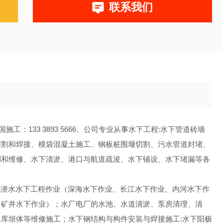
联系我们
：133 3893 5666、公司专业从事水下工程:水下管道砖墙
切割和焊接、模袋混凝土施工、钢板桩围堰切割、污水管道封堵、
测和维修、水下清淤、港口与航道疏浚、水下铺设、水下堵漏等各
气潜水水下工程作业（深海水下作业、长江水下作业、内河水下作
、矿井水下作业）；水厂电厂的水池、水道清淤、泵房清理、清
库坝体等维修施工；水下钢结构与构件安装与焊接施工:水下阳极