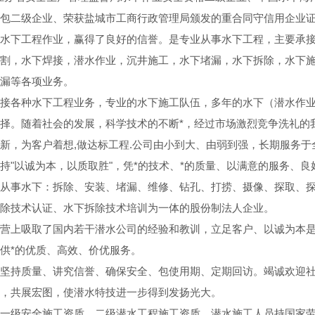
包二级企业、荣获盐城市工商行政管理局颁发的重合同守信用企业
水下工程作业，赢得了良好的信誉。是专业从事水下工程，主要承
割，水下焊接，潜水作业，沉井施工，水下堵漏，水下拆除，水下
漏等各项业务。
接各种水下工程业务，专业的水下施工队伍，多年的水下（潜水作
择。随着社会的发展，科学技术的不断*，经过市场激烈竞争洗礼的
新，为客户着想,做达标工程.公司由小到大、由弱到强，长期服务
持"以诚为本，以质取胜"，凭*的技术、*的质量、以满意的服务、
从事水下：拆除、安装、堵漏、维修、钻孔、打捞、摄像、探取、
除技术认证、水下拆除技术培训为一体的股份制法人企业。
营上吸取了国内若干潜水公司的经验和教训，立足客户、以诚为本是
供*的优质、高效、价优服务。
坚持质量、讲究信誉、确保安全、包使用期、定期回访。竭诚欢迎
，共展宏图，使潜水特技进一步得到发扬光大。
一级安全施工资质、二级潜水工程施工资质、潜水施工人员持国家