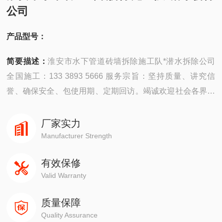
公司
产品型号：
简要描述：
淮安市水下管道砖墙拆除施工队*潜水拆除公司
全国施工：133 3893 5666 服务宗旨：坚持质量、讲究信
誉、确保安全、包使用期、定期回访。竭诚欢迎社会各界朋
友为本公司提供宝贵建议，殷切希望各新老客户与本公司携
手共进，共展宏图，使潜水特技进一步得到发扬光大。
厂家实力
Manufacturer Strength
有效保修
Valid Warranty
质量保障
Quality Assurance