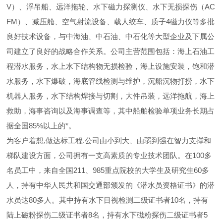
V）、浮吊船、远洋拖轮、水下磁力探测仪、水下无损探伤（AC
FM）、减压舱、空气射流设备、载人绞车、质子4磁力仪等多批
良好技术设备，与中海油、中石油、中石化等大型企业及下属公
司建立了良好的战略合作关系。公司主营范围包括：海上石油工
程潜水服务，水上水下结构物无损检验，海上设施安装，饱和潜
水服务，水下爆破，海底管线检测与维护，沉船沉物打捞，水下
机器人服务，水下结构焊接与切割，大件吊装，远洋拖航，海上
救助，海事咨询以及海事调查等，其中船舶检验单项业务长期占
据全国85%以上的*。
为客户着想,做达标工程.公司由小到大、由弱到强在智力支撑和
梯队建设方面，公司拥有一支高素质的专业技术团队。在100多
名员工中，来自全国211、985重点院校的大学生及研究生60多
人，持有中华人民共和国交通部颁发的《潜水员资格证书》的潜
水员达80多人。其中持有水下目视检测二级证书者10名，持有
陆上磁粉探伤二级证书者8名，持有水下磁粉探伤二级证书者5