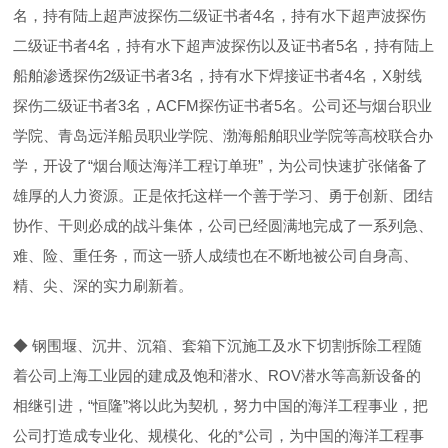
名，持有陆上超声波探伤二级证书者4名，持有水下超声波探伤
二级证书者4名，持有水下超声波探伤以及证书者5名，持有陆上
船舶渗透探伤2级证书者3名，持有水下焊接证书者4名，X射线
探伤二级证书者3名，ACFM探伤证书者5名。公司还与烟台职业
学院、青岛远洋船员职业学院、渤海船舶职业学院等高校联合办
学，开设了“烟台顺达海洋工程订单班”，为公司快速扩张储备了
雄厚的人力资源。正是依托这样一个善于学习、勇于创新、团结
协作、干则必成的战斗集体，公司已经圆满地完成了一系列急、
难、险、重任务，而这一骄人成绩也在不断地被公司自身高、
精、尖、深的实力刷新着。
◆ 钢围堰、沉井、沉箱、套箱下沉施工及水下切割拆除工程随
着公司上海工业园的建成及饱和潜水、ROV潜水等高新设备的
相继引进，“恒隆”将以此为契机，努力中国的海洋工程事业，把
公司打造成专业化、规模化、化的*公司，为中国的海洋工程事