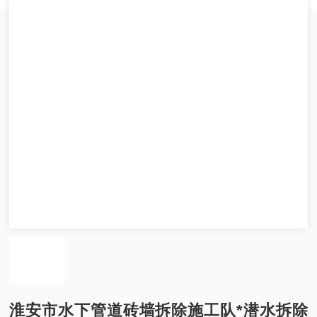
淮安市水下管道砖墙拆除施工队*潜水拆除