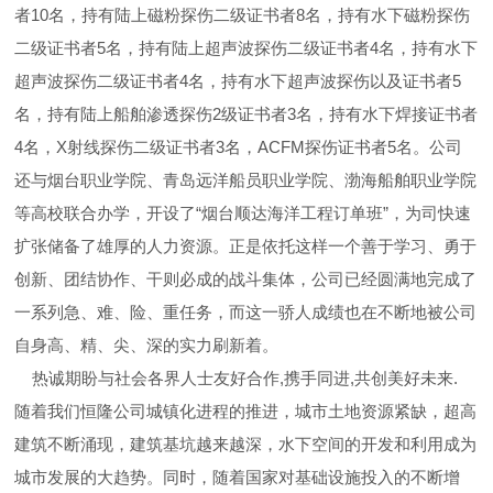
者10名，持有陆上磁粉探伤二级证书者8名，持有水下磁粉探伤
二级证书者5名，持有陆上超声波探伤二级证书者4名，持有水下
超声波探伤二级证书者4名，持有水下超声波探伤以及证书者5
名，持有陆上船舶渗透探伤2级证书者3名，持有水下焊接证书者
4名，X射线探伤二级证书者3名，ACFM探伤证书者5名。公司
还与烟台职业学院、青岛远洋船员职业学院、渤海船舶职业学院
等高校联合办学，开设了“烟台顺达海洋工程订单班”，为司快速
扩张储备了雄厚的人力资源。正是依托这样一个善于学习、勇于
创新、团结协作、干则必成的战斗集体，公司已经圆满地完成了
一系列急、难、险、重任务，而这一骄人成绩也在不断地被公司
自身高、精、尖、深的实力刷新着。
热诚期盼与社会各界人士友好合作,携手同进,共创美好未来.
随着我们恒隆公司城镇化进程的推进，城市土地资源紧缺，超高
建筑不断涌现，建筑基坑越来越深，水下空间的开发和利用成为
城市发展的大趋势。同时，随着国家对基础设施投入的不断增