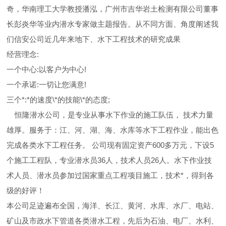
奇，华南理工大学教授潘泓，广州市吉华岩土检测有限公司董事
长彭炎华等业内潜水专家做主题报告。从不同方面、角度阐述我
们信安公司近几年来地下、水下工程技术的研究成果
经营理念:
一个中心:以客户为中心!
一个承诺:一切让您满意!
三个*:*的速度\*的技能\*的态度;
恒隆潜水公司，是专业从事水下作业的施工队伍， 技术力量
雄厚。服务于：江、河、湖、海、水库等水下工程作业，能出色
完成各类水下工程任务。 公司现有固定资产600多万元，下设5
个施工工程队，专业潜水员36人，技术人员26人。水下作业技
术人员、潜水员参加过国家重点工程项目施工，技术*，得到各
级的好评！
本公司足迹遍布全国，海洋、长江、黄河、水库、水厂、电站、
矿山及市政水下管道各类潜水工程，先后为石油、电厂、水利、