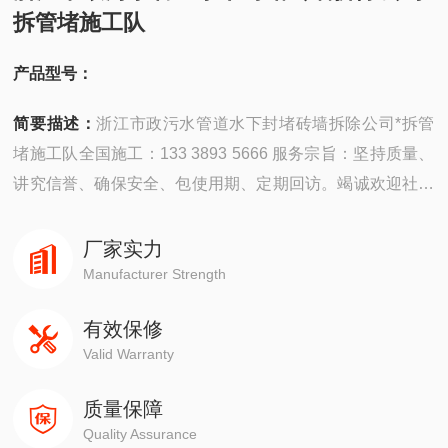
拆管堵施工队
产品型号：
简要描述：
浙江市政污水管道水下封堵砖墙拆除公司*拆管
堵施工队全国施工：133 3893 5666 服务宗旨：坚持质量、
讲究信誉、确保安全、包使用期、定期回访。竭诚欢迎社会
各界朋友为本公司提供宝贵建议，殷切希望各新老客户与本
公司携手共进，共展宏图，使潜水特技进一步得到发扬光
厂家实力
大。
Manufacturer Strength
有效保修
Valid Warranty
质量保障
Quality Assurance