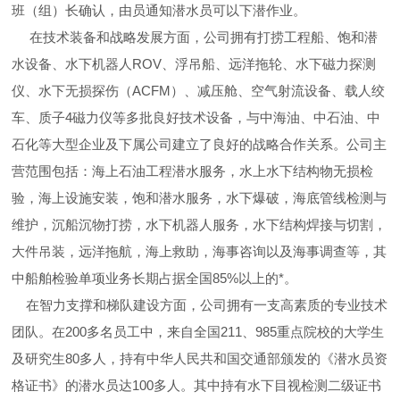
班（组）长确认，由员通知潜水员可以下潜作业。
在技术装备和战略发展方面，公司拥有打捞工程船、饱和潜
水设备、水下机器人ROV、浮吊船、远洋拖轮、水下磁力探测
仪、水下无损探伤（ACFM）、减压舱、空气射流设备、载人绞
车、质子4磁力仪等多批良好技术设备，与中海油、中石油、中
石化等大型企业及下属公司建立了良好的战略合作关系。公司主
营范围包括：海上石油工程潜水服务，水上水下结构物无损检
验，海上设施安装，饱和潜水服务，水下爆破，海底管线检测与
维护，沉船沉物打捞，水下机器人服务，水下结构焊接与切割，
大件吊装，远洋拖航，海上救助，海事咨询以及海事调查等，其
中船舶检验单项业务长期占据全国85%以上的*。
在智力支撑和梯队建设方面，公司拥有一支高素质的专业技术
团队。在200多名员工中，来自全国211、985重点院校的大学生
及研究生80多人，持有中华人民共和国交通部颁发的《潜水员资
格证书》的潜水员达100多人。其中持有水下目视检测二级证书