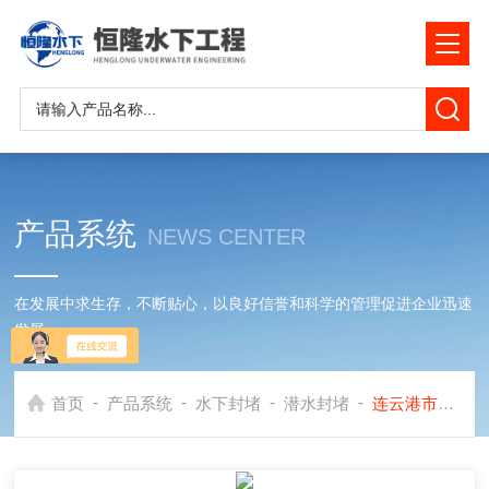
产品系统
NEWS CENTER
在发展中求生存，不断贴心，以良好信誉和科学的管理促进企业迅速
发展
-
-
-
-
首页
产品系统
水下封堵
潜水封堵
连云港市水下管口封堵公司《排污管闭水+污水管封堵》