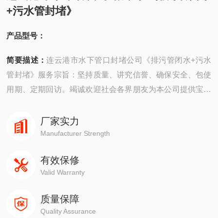
+污水管封堵》
产品型号：
简要描述：
连云港市水下管口封堵公司《排污管闭水+污水
管封堵》服务宗旨：坚持质量、讲究信誉、确保安全、包使
用期、定期回访。竭诚欢迎社会各界朋友为本公司提供宝贵
建议，殷切希望各新老客户与本公司携手共进，共展宏图，
使潜水特技进一步得到发扬光大。
厂家实力
Manufacturer Strength
有效保修
Valid Warranty
质量保障
Quality Assurance