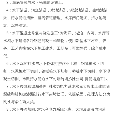
3：海底管线与水下光缆铺设施工。
4：水下清淤、河道清淤，水池清淤，沉淀池清淤、生物池清
淤、污水管道清淤、排污管道清理、水库闸门清淤、污水池清
淤、沉井清淤。
5：水下混凝土修复与浇注施工: 对海洋、湖泊、内河、水库等
水域水下建造各种钢筋混凝土构筑物，使用新型水下材料、设
备、工艺直接在水下施工建造。工期短，可靠性强，综合成本
低。
6：水下沉船打捞与水下物体打捞作业工程，钢管桩水下切
割，水泥桩水下切割，钢板桩水下切割，桥桩水下切割，水下混
凝土切割。市政污水管道水下封堵砖墙拆除公司-拆管堵施工队
7：水下裂缝和渗漏处理: 对水力电力系统水库大坝水工建筑物
裂缝和结构缝渗漏进行水下封堵处理。依据成因，处理方法分为
刚性与柔性两大类。
8：水下补强加固: 对水利电力系统水库、大坝及沿海内河港