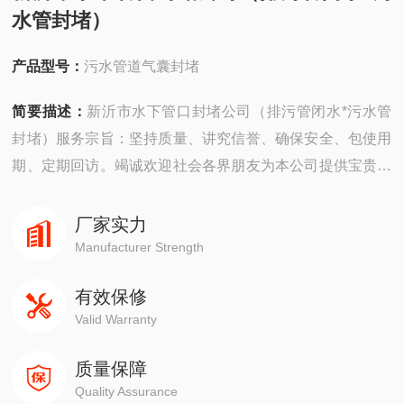
水管封堵）
产品型号：
污水管道气囊封堵
简要描述：
新沂市水下管口封堵公司（排污管闭水*污水管
封堵）服务宗旨：坚持质量、讲究信誉、确保安全、包使用
期、定期回访。竭诚欢迎社会各界朋友为本公司提供宝贵建
议，殷切希望各新老客户与本公司携手共进，共展宏图，使
潜水特技进一步得到发扬光大。
厂家实力
Manufacturer Strength
有效保修
Valid Warranty
质量保障
Quality Assurance