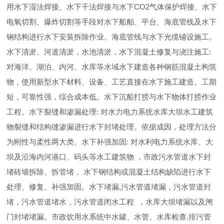
用水下湿法焊接、水下干法焊接与水下CO2气体保护焊接、水下
电氧切割、爆炸切割等手段对水下船舶、平台、海底管线及水下
钢结构进行水下安装拆除作业。海底管线与水下光缆铺设施工。
水下清淤、河道清淤，水池清淤，水下混凝土修复与浇注施工:
对海洋、湖泊、内河、水库等水域水下建造各种钢筋混凝土构筑
物，使用新型水下材料、设备、工艺直接在水下施工建造。工期
短，可靠性强，综合成本低。水下沉船打捞与水下物体打捞作业
工程。水下裂缝和渗漏处理: 对水力电力系统水库大坝水工建筑
物裂缝和结构缝渗漏进行水下封堵处理。依据成因，处理方法分
为刚性与柔性两大类。水下补强加固: 对水利电力系统水库、大
坝及沿海内河港口、码头等水工建筑物 ，市政污水管道水下封
堵砖墙拆除、拆管堵， 水下钢结构或混凝土结构缺陷进行水下
处理、修复、补强加固。水下堵漏,污水管道堵漏，污水管道封
堵，污水管道堵水，污水管道闭水工程 ，水库大坝堵漏以及闸
门封堵堵漏。市政饮用水系统中水罐、水管、水库检查.排污管