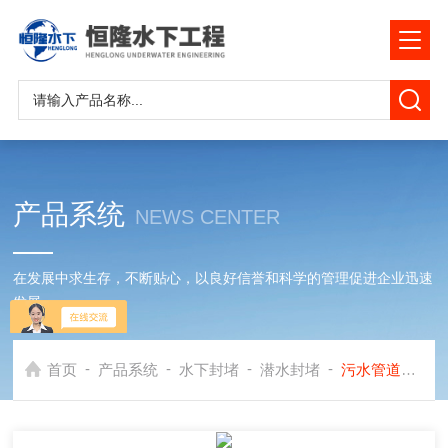
产品系统
NEWS CENTER
在发展中求生存，不断贴心，以良好信誉和科学的管理促进企业迅速
发展
-
-
-
-
首页
产品系统
水下封堵
潜水封堵
污水管道气囊封堵新沂市水下管口封堵公司（排污管闭水*污水管封堵）