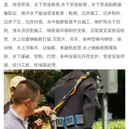
道、排涝管道、水下管道检查,水下管道检测，水下管道勘察摄
像取证。海洋水下输油管道检查；检测。沉井施工，沉井制作，
沉井下沉，沉井封底。水中栈桥桩基平台施工、钢护筒水下切
割、潜水员切割施工，钢套箱吊箱制作安装、贝雷梁支架搭设租
赁、水上拉森钢板桩打拔.贝雷片、吊车、各种型钢与钢管、振
动锤、水上浮船吊、运输船、卷扬机租赁.水上钢板桩围堰装
拆、水下爆破、切割、打捞。各种深基坑开挖支护、管道安装焊
接、排污工程、软地基处理.