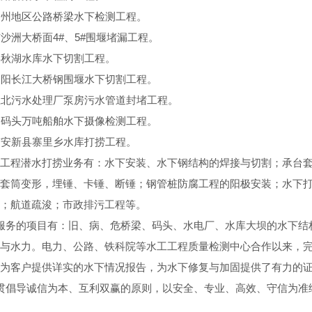
台州地区公路桥梁水下检测工程。
市沙洲大桥面4#、5#围堰堵漏工程。
县秋湖水库水下切割工程。
朝阳长江大桥钢围堰水下切割工程。
江北污水处理厂泵房污水管道封堵工程。
港码头万吨船舶水下摄像检测工程。
市安新县寨里乡水库打捞工程。
工程潜水打捞业务有：水下安装、水下钢结构的焊接与切割；承台
套筒变形，埋锤、卡锤、断锤；钢管桩防腐工程的阳极安装；水下
；航道疏浚；市政排污工程等。
服务的项目有：旧、病、危桥梁、码头、水电厂、水库大坝的水下结
与水力。电力、公路、铁科院等水工工程质量检测中心合作以来，完
为客户提供详实的水下情况报告，为水下修复与加固提供了有力的
贯倡导诚信为本、互利双赢的原则，以安全、专业、高效、守信为准