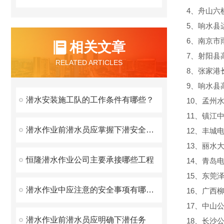
4、舟山六
5、响水县
6、南京市
相关文章
7、射阳县
RELATED ARTICLES
8、张家港
9、响水县
潜水安装施工队的工作条件有哪些？
10、孟州
11、镇江
潜水作业前潜水员应掌握下潜安全要素
12、丰城
13、丽水
恒隆潜水作业公司主要承接哪些工程
14、青岛
15、东莞
潜水作业中应注意的安全事项有哪些？
16、广西
17、中山
潜水作业前潜水员应明确下潜任务
18、长沙