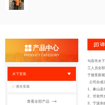
详
产品中心
PRODUCT CATEGORY
句容市水下
工人员全部
水下安装
于接受新观
公司自成
潜水安装
1、象山县
2、甘孜州
查看全部产品
3、宁波余