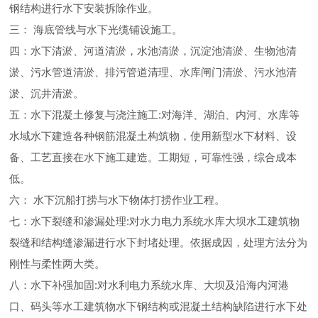
钢结构进行水下安装拆除作业。
三： 海底管线与水下光缆铺设施工。
四：水下清淤、河道清淤，水池清淤，沉淀池清淤、生物池清
淤、污水管道清淤、排污管道清理、水库闸门清淤、污水池清
淤、沉井清淤。
五：水下混凝土修复与浇注施工:对海洋、湖泊、内河、水库等
水域水下建造各种钢筋混凝土构筑物，使用新型水下材料、设
备、工艺直接在水下施工建造。工期短，可靠性强，综合成本
低。
六： 水下沉船打捞与水下物体打捞作业工程。
七：水下裂缝和渗漏处理:对水力电力系统水库大坝水工建筑物
裂缝和结构缝渗漏进行水下封堵处理。依据成因，处理方法分为
刚性与柔性两大类。
八：水下补强加固:对水利电力系统水库、大坝及沿海内河港
口、码头等水工建筑物水下钢结构或混凝土结构缺陷进行水下处