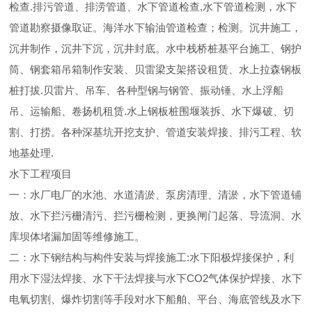
检查.排污管道、排涝管道、水下管道检查,水下管道检测，水下
管道勘察摄像取证。海洋水下输油管道检查；检测。沉井施工，
沉井制作，沉井下沉，沉井封底。水中栈桥桩基平台施工、钢护
筒、钢套箱吊箱制作安装、贝雷梁支架搭设租赁、水上拉森钢板
桩打拔.贝雷片、吊车、各种型钢与钢管、振动锤、水上浮船
吊、运输船、卷扬机租赁.水上钢板桩围堰装拆、水下爆破、切
割、打捞。各种深基坑开挖支护、管道安装焊接、排污工程、软
地基处理.
水下工程项目
一：水厂电厂的水池、水道清淤、泵房清理、清淤，水下管道铺
放、水下拦污栅清污、拦污栅检测，更换闸门起落、导流洞、水
库坝体堵漏加固等维修施工。
二：水下钢结构与构件安装与焊接施工:水下阳极焊接保护，利
用水下湿法焊接、水下干法焊接与水下CO2气体保护焊接、水下
电氧切割、爆炸切割等手段对水下船舶、平台、海底管线及水下