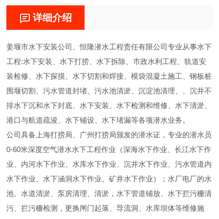
详细介绍
姜堰市水下安装公司、恒隆潜水工程责任有限公司专业从事水下
工程:水下安装、水下打捞、水下拆除、市政水利工程、轨道安
装检修、水下探摸、水下切割和焊接、模袋混凝土施工、钢板桩
围堰切割、污水管道封堵、污水池清淤、沉淀池清理、、沉井不
排水下沉和水下封底、水下安装、水下检测和维修、水下清淤、
港口与航道疏浚、水下铺设、水下堵漏等各项潜水业务。
公司具备上海打捞局、广州打捞局颁发的潜水证，专业的潜水员
0-60米深度空气潜水水下工程作业（深海水下作业、长江水下作
业、内河水下作业、水库水下作业、沉井水下作业、污水管道内
水下作业、水下涵洞水下作业、矿井水下作业）；水厂电厂的水
池、水道清淤、泵房清理、清淤，水下管道铺放、水下拦污栅清
污、拦污栅检测，更换闸门起落、导流洞、水库坝体等维修施