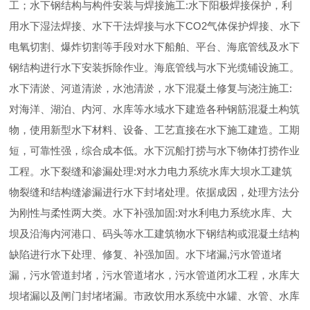
工；水下钢结构与构件安装与焊接施工:水下阳极焊接保护，利
用水下湿法焊接、水下干法焊接与水下CO2气体保护焊接、水下
电氧切割、爆炸切割等手段对水下船舶、平台、海底管线及水下
钢结构进行水下安装拆除作业。海底管线与水下光缆铺设施工。
水下清淤、河道清淤，水池清淤，水下混凝土修复与浇注施工:
对海洋、湖泊、内河、水库等水域水下建造各种钢筋混凝土构筑
物，使用新型水下材料、设备、工艺直接在水下施工建造。工期
短，可靠性强，综合成本低。水下沉船打捞与水下物体打捞作业
工程。水下裂缝和渗漏处理:对水力电力系统水库大坝水工建筑
物裂缝和结构缝渗漏进行水下封堵处理。依据成因，处理方法分
为刚性与柔性两大类。水下补强加固:对水利电力系统水库、大
坝及沿海内河港口、码头等水工建筑物水下钢结构或混凝土结构
缺陷进行水下处理、修复、补强加固。水下堵漏,污水管道堵
漏，污水管道封堵，污水管道堵水，污水管道闭水工程，水库大
坝堵漏以及闸门封堵堵漏。市政饮用水系统中水罐、水管、水库