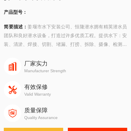
产品型号：
简要描述：
姜堰市水下安装公司、恒隆潜水拥有精英潜水员
团队和良好潜水设备，打造过许多优质工程。提供水下：安
装、清淤、焊接、切割、堵漏、打捞、拆除、摄像、检测、
探摸“等工程服务。公司成立以来，承建了许多难度大的工
程，有着严密的安全组织机构，*的质量保证体系，严格的
厂家实力
安全措施，并以高质量快速度、守信誉而深受广大业主企业
Manufacturer Strength
的信赖。
有效保修
Valid Warranty
质量保障
Quality Assurance