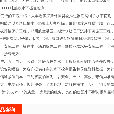
时间 2012年 客户：浙江嘉兴电厂 工程项目：二期取水口模袋混
20000吨船底水下摄像检测。
已经完成的工程业绩：大丰港俄罗斯外国货轮推进器渔网绳子水下切
割破碎以及赵庄桥水下混凝土切割拆除，泰州溱潼河打捞沉船，连
极焊接保护工程，郑州航空港区二期污水处理厂沉井下沉施工工程
推进器渔网绳子潜水切割工程。海口码头钢管桩阳极焊接保护工程，
下安装工程，福建水下涵洞拆除工程，攀枝花取水头安装工程，宁
（抄袭无效）
与水力、电力、公路、科研院校等水工工程质量检测中心合作以来
设备及经验，为客户提供详实的水下检测报告和录像资料数据，为
倡导诚信为本、互利双赢的原则，以安全、专业、高效、守信为准
大、由弱到强，长期服务于全国各地，对各种海洋、长江、河道的险
，凭*的技术、*的质量、以满意的服务、良好的信誉来不断拓展和赢
品咨询