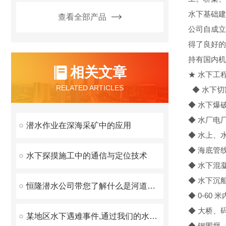
水下基础建
查看全部产品
公司自成立
得了良好的
持有国内机
相关文章
★ 水下工
RELATED ARTICLES
◆ 水下切
◆ 水下爆
◆ 水厂电
潜水作业在深海采矿中的应用
◆ 水上、
◆ 海底管
水下探摸施工中的通信与定位技术
◆ 水下混
◆ 水下沉
恒隆潜水公司带您了解什么是河道疏浚
◆ 0-60
◆ 大桥、
某地区水下遇难事件,通过我们的水下检测我终于找到你了！
◆ 钢围堰