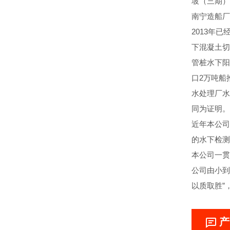
坡（三期）
南宁造船厂
2013年
下混凝土切
管桩水下阳
口2万吨船
水处理厂水
同为证明。
近年本公司
的水下检测
本公司一贯
公司由小到
以质取胜”
产