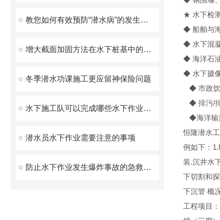
★ 水下检
教您如何有效预防“潜水病”的发生呢？
◆ 船舶与
◆ 水下混
增大截面加固方法在水下桩基中的运用!
◆ 海洋石
◆ 水下摄
冬季潜水功课施工更应留神保险问题
◆ 市政饮
◆ 排污/
水下施工队可以完成哪些水下作业呢？
◆海洋输
恒隆潜水工
潜水员水下作业需要注意的事项
例如下：1
装.沉井水下
防止水下作业发生爆炸事故的急救措施有哪些？
下切割和探摸
下沉管 概
工程项目：