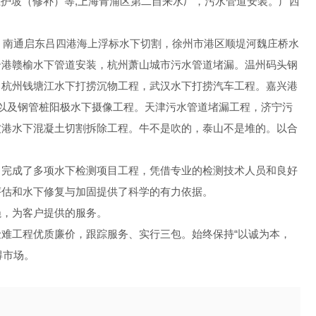
凝土护坡（修补）等,上海青浦区第二自来水厂，污水管道安装。广西
割，南通启东吕四港海上浮标水下切割，徐州市港区顺堤河魏庄桥水
云港赣榆水下管道安装，杭州萧山城市污水管道堵漏。温州码头钢
，杭州钱塘江水下打捞沉物工程，武汉水下打捞汽车工程。嘉兴港
以及钢管桩阳极水下摄像工程。天津污水管道堵漏工程，济宁污
波港水下混凝土切割拆除工程。牛不是吹的，泰山不是堆的。以合
，完成了多项水下检测项目工程，凭借专业的检测技术人员和良好
评估和水下修复与加固提供了科学的有力依据。
绳，为客户提供的服务。
难工程优质廉价，跟踪服务、实行三包。始终保持“以诚为本，
得市场。