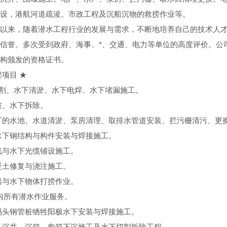
设，港航河道疏浚。市政工程及沉船沉物的救捞作业等。
以来，随着潜水工程行业的发展与需求，不断地培养自己的技术人才
信誉。多次受到政府、海事、*、交通、电力等单位的高度评价。公司
构颁发的资格证书。
程项目 ★
割、水下清淤、水下电焊、水下堵漏施工。
破、水下拆除。
厂的水池、水道清淤、泵房清理、取排水管道安装、拦污栅清污、更
水下钢结构与构件安装与焊接施工。
线与水下光缆铺设施工。
凝土修复与浇注施工。
船与水下物体打捞作业。
 米内所有潜水作业服务。
码头钢管桩牺牲阳极水下安装与焊接施工。
、沉井、沉箱、套箱下沉施工及水下切割拆除工程。