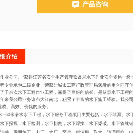
产品咨询
细介绍
作业公司、
*获得江苏省安全生产管理监督局水下作业安全资格一级
程专业承包二级企业、荣获盐城市工商行政管理局颁发的重合同守
了千余次水下工程作业工程，赢得了良好的信誉。是从事水下工程
年来我公司业务遍布大江南北，积累了丰富的水下施工经验。我公司
优质、高效、价优的服务。
米--60米潜水水下工程，水下服务工程项目主要包括：水下堵漏、
水下探摸，水下检测，水下切割，水下焊接，水下爆破。水下管线
沉井、围堰施工。电厂、水厂、泵房、拦污栅、取水口清理更换。