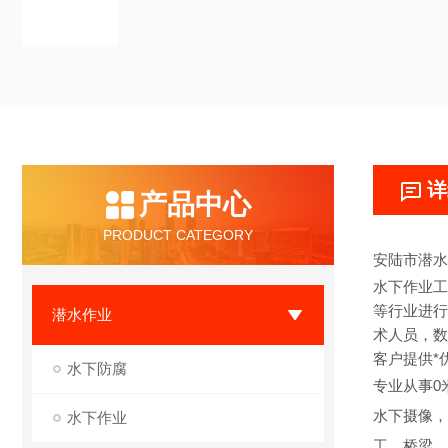
详
产品中心
PRODUCT CATEGORY
安陆市潜水
水下作业工
等行业进行
潜水作业
术人员，数
客户提供*
水下防腐
专业从事0
水下摄像，
水下作业
工。桥梁、