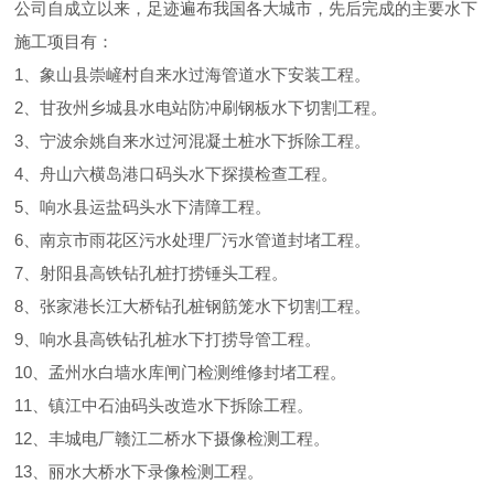
公司自成立以来，足迹遍布我国各大城市，先后完成的主要水下
施工项目有：
1、象山县崇嵼村自来水过海管道水下安装工程。
2、甘孜州乡城县水电站防冲刷钢板水下切割工程。
3、宁波余姚自来水过河混凝土桩水下拆除工程。
4、舟山六横岛港口码头水下探摸检查工程。
5、响水县运盐码头水下清障工程。
6、南京市雨花区污水处理厂污水管道封堵工程。
7、射阳县高铁钻孔桩打捞锤头工程。
8、张家港长江大桥钻孔桩钢筋笼水下切割工程。
9、响水县高铁钻孔桩水下打捞导管工程。
10、孟州水白墙水库闸门检测维修封堵工程。
11、镇江中石油码头改造水下拆除工程。
12、丰城电厂赣江二桥水下摄像检测工程。
13、丽水大桥水下录像检测工程。