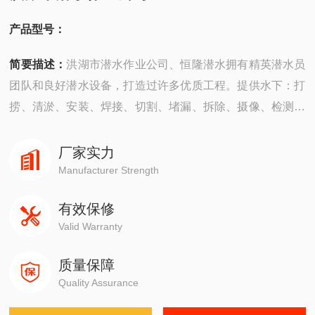
产品型号：
简要描述：
洪湖市潜水作业公司、恒隆潜水拥有精英潜水员
团队和良好潜水设备，打造过许多优质工程。提供水下：打
捞、清淤、安装、焊接、切割、堵漏、拆除、摄像、检测、
探摸“等工程服务。公司成立以来，承建了许多难度大的工
程，有着严密的安全组织机构，*的质量保证体系，严格的
厂家实力
安全措施，并以高质量快速度、守信誉而深受广大业主企业
Manufacturer Strength
的信赖。
有效保修
Valid Warranty
质量保障
Quality Assurance