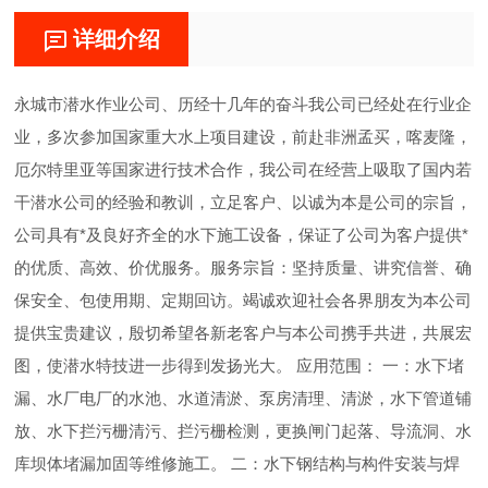
详细介绍
永城市潜水作业公司、历经十几年的奋斗我公司已经处在行业企
业，多次参加国家重大水上项目建设，前赴非洲孟买，喀麦隆，
厄尔特里亚等国家进行技术合作，我公司在经营上吸取了国内若
干潜水公司的经验和教训，立足客户、以诚为本是公司的宗旨，
公司具有*及良好齐全的水下施工设备，保证了公司为客户提供*
的优质、高效、价优服务。服务宗旨：坚持质量、讲究信誉、确
保安全、包使用期、定期回访。竭诚欢迎社会各界朋友为本公司
提供宝贵建议，殷切希望各新老客户与本公司携手共进，共展宏
图，使潜水特技进一步得到发扬光大。 应用范围： 一：水下堵
漏、水厂电厂的水池、水道清淤、泵房清理、清淤，水下管道铺
放、水下拦污栅清污、拦污栅检测，更换闸门起落、导流洞、水
库坝体堵漏加固等维修施工。 二：水下钢结构与构件安装与焊