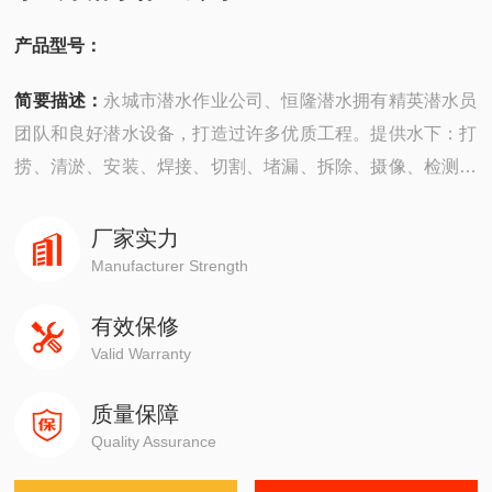
产品型号：
简要描述：
永城市潜水作业公司、恒隆潜水拥有精英潜水员
团队和良好潜水设备，打造过许多优质工程。提供水下：打
捞、清淤、安装、焊接、切割、堵漏、拆除、摄像、检测、
探摸“等工程服务。公司成立以来，承建了许多难度大的工
程，有着严密的安全组织机构，*的质量保证体系，严格的
厂家实力
安全措施，并以高质量快速度、守信誉而深受广大业主企业
Manufacturer Strength
的信赖。
有效保修
Valid Warranty
质量保障
Quality Assurance