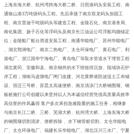
上海东海大桥、杭州湾跨海大桥二桥、日照港码头安装工程、南
通狼山港3万吨级码头工程。先后承接了南京双龙码头加固工
程、南京普迪千吨级码头等建造工程、金陵石化、南京港务局、
南化集团、扬子石化等浮码头及南京长江油运公司浮船坞抛锚定
位；金陵船厂船台滑道安装工程，南通华能电厂、苏州华能电厂
、湖北鄂洲电厂、南京二热电厂、太仓环保电厂、黄石电厂、利
港电厂、浙江国华宁海电厂、青岛电厂等取水管道水下埋管工程
湖北黄冈、安徽和县、南京铜井的水下绞链排沉放、陆域块石护
岸工程；湖南马迹塘电厂闸门改建、河北黄骅港防波堤土工布铺
设、宿迁三号桥、苏昆太高速便桥、南京清凉门大桥钢围堰、钢
板桩施打公司创建以来坚持以人为本诚信经营凭借高质量高效率
高信誉的作风赢得 客户多次承担急难险重的施工任务，相继参
与南京长江二桥、三桥、芜湖大桥、杭州湾大桥、上海东海大桥
的钢围堰切割清淤、便桥拆除 、水下钢管桩切割、太仓华能电
厂、太仓环保电厂、福建长乐华能电厂、湖北汉川三水厂、宁夏