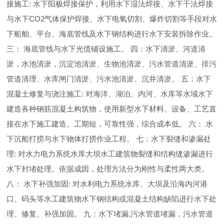
接施工: 水下阳极焊接保护，利用水下湿法焊接、水下干法焊接
与水下CO2气体保护焊接、水下电氧切割、爆炸切割等手段对水
下船舶、平台、海底管线及水下钢结构进行水下安装拆除作业。
三： 海底管线与水下光缆铺设施工。 四：水下清淤、河道清
淤，水池清淤，沉淀池清淤、生物池清淤、污水管道清淤、排污
管道清理、水库闸门清淤、污水池清淤、沉井清淤。 五：水下
混凝土修复与浇注施工: 对海洋、湖泊、内河、水库等水域水下
建造各种钢筋混凝土构筑物，使用新型水下材料、设备、工艺直
接在水下施工建造。工期短，可靠性强，综合成本低。 六： 水
下沉船打捞与水下物体打捞作业工程。 七：水下裂缝和渗漏处
理: 对水力电力系统水库大坝水工建筑物裂缝和结构缝渗漏进行
水下封堵处理。依据成因，处理方法分为刚性与柔性两大类。
八： 水下补强加固: 对水利电力系统水库、大坝及沿海内河港
口、码头等水工建筑物水下钢结构或混凝土结构缺陷进行水下处
理、修复、补强加固。 九：水下堵漏,污水管道堵漏，污水管道