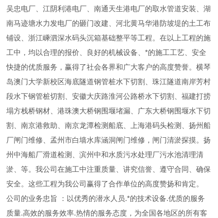
吴忠电厂、江阴利港电厂、南通天生港电厂的取水管道安装、湖
南马迹塘水力发电厂的砸门改建、河北黄马华港防坡堤的土工布
铺设、浙江嵊泗深水码头沉箱基础整平等工程。在以上工程的施
工中，均以合理的报价、良好的机械设备、*的施工工艺、安全
快捷的优质服务，赢得了社会各界和广大客户的高度赞誉。横琴
岛澳门大学新校区海底隧道钢管桩水下切割、珠江隧道南岸芳村
段水下钢管桩切割、安徽大庆路淮河公路桥水下切割、福建打捞
塌方栈桥钢材、港珠澳大桥钢围堰堵漏、广东大桥钢围堰水下切
割、南京港救助、南京龙潭检测船底、上海港码头检测、扬州船
厂闸门维修、孟州市白墙水库涵洞闸门维修，闸门清淤探摸。扬
州中海船厂滑道检测、滨州中和水质污水处理厂污水池清理清
淤、等。我公司在施工中注重质量、讲究信誉、遵守合同、确保
安全。这些工程为我公司赢得了合作单位的高度赞扬和肯定。
公司的业务忠旨 ：以优秀的潜水人员.*的技术设备.优质的服务
质量.高效的服务效率.热情的服务态度，为全国各地区的所有客