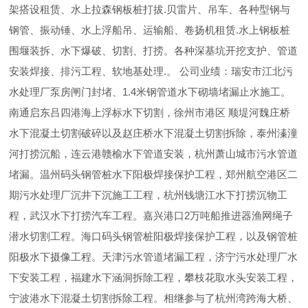
架搭设租赁、水上拉森钢板桩打拔.贝雷片、吊车、各种型钢与
钢管、振动锤、水上浮船吊、运输船、卷扬机租赁.水上钢板桩
围堰装拆、水下爆破、切割、打捞。各种深基坑开挖支护、管道
安装焊接、排污工程、软地基处理.。 公司业绩：瑞安市江北污
水处理厂泵房闸门封堵、1.4米钢管道水下砌墙堵漏止水施工。
南通启东吕四港海上浮标水下切割，徐州市港区 顺堤河魏庄桥
水下混凝土切割破碎以及赵庄桥水下混凝土切割拆除，泰州溱潼
河打捞沉船，连云港赣榆水下管道安装，杭州萧山城市污水管道
堵漏。温州码头钢管桩水下阳极焊接保护工程，郑州航空港区二
期污水处理厂沉井下沉施工工程，杭州钱塘江水下打捞沉物工
程，武汉水下打捞汽车工程。嘉兴港口2万吨船推进器渔网绳子
潜水切割工程。海口码头钢管桩阳极焊接保护工程，以及钢管桩
阳极水下摄像工程。天津污水管道堵漏工程，济宁污水处理厂水
下安装工程，福建水下涵洞拆除工程，攀枝花取水头安装工程，
宁波港水下混凝土切割拆除工程。相继参与了杭州湾跨海大桥、