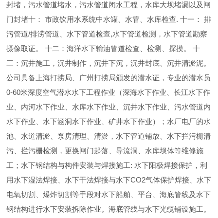
封堵，污水管道堵水，污水管道闭水工程，水库大坝堵漏以及闸
门封堵十： 市政饮用水系统中水罐、水管、水库检查. 十一： 排
污管道/排涝管道、水下管道检查,水下管道检测，水下管道勘察
摄像取证。 十二：海洋水下输油管道检查、检测、探摸。 十
三：沉井施工，沉井制作，沉井下沉，沉井封底、沉井清淤泥。
公司具备上海打捞局、广州打捞局颁发的潜水证，专业的潜水员
0-60米深度空气潜水水下工程作业（深海水下作业、长江水下作
业、内河水下作业、水库水下作业、沉井水下作业、污水管道内
水下作业、水下涵洞水下作业、矿井水下作业）；水厂电厂的水
池、水道清淤、泵房清理、清淤，水下管道铺放、水下拦污栅清
污、拦污栅检测，更换闸门起落、导流洞、水库坝体等维修施
工；水下钢结构与构件安装与焊接施工: 水下阳极焊接保护，利
用水下湿法焊接、水下干法焊接与水下CO2气体保护焊接、水下
电氧切割、爆炸切割等手段对水下船舶、平台、海底管线及水下
钢结构进行水下安装拆除作业。海底管线与水下光缆铺设施工。