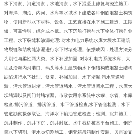
水下清淤、河道清淤，水池清淤，水下混凝土修复与浇注施工:
对海洋、湖泊、内河、水库等水域水下建造各种钢筋混凝土构筑
物，使用新型水下材料、设备、工艺直接在水下施工建造。工期
短，可靠性强，综合成本低。水下沉船打捞与水下物体打捞作业
工程。水下裂缝和渗漏处理: 对水力电力系统水库大坝水工建筑
物裂缝和结构缝渗漏进行水下封堵处理。依据成因，处理方法分
为刚性与柔性两大类。水下补强加固: 对水利电力系统水库、大
坝及沿海内河港口、码头等水工建筑物水下钢结构或混凝土结构
缺陷进行水下处理、修复、补强加固。水下堵漏,污水管道堵
漏，污水管道封堵，污水管道堵水，污水管道闭水工程，水库大
坝堵漏以及闸门封堵堵漏。市政饮用水系统中水罐、水管、水库
检查.排污管道、排涝管道、水下管道检查,水下管道检测，水下
管道勘察摄像取证。海洋水下输油管道检查；检测。沉井施工，
沉井制作，沉井下沉，沉井封底。水中栈桥桩基平台施工、钢护
筒水下切割、潜水员切割施工，钢套箱吊箱制作安装、贝雷梁支