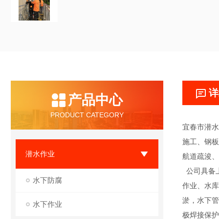
详
产品中心
PRODUCT CATEGORY
宜春市潜水
施工、钢板
潜水作业
航道疏浚、
公司具备上
水下防腐
作业、水库
淤，水下管
水下作业
极焊接保护