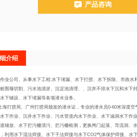
产品咨询
细介绍
作业公司、从事水下工程:水下堵漏、水下打捞、水下拆除、市政水
桩围堰切割、污水池清淤、沉淀池清理、、沉井不排水下沉和水下
水下铺设、水下堵漏等各项潜水业务。
海打捞局、广州打捞局颁发的潜水证，专业的潜水员0-60米深度
水下作业、沉井水下作业、污水管道内水下作业、水下涵洞水下作
道铺放、水下拦污栅清污、拦污栅检测，更换闸门起落、导流洞、水
，利用水下湿法焊接、水下干法焊接与水下CO2气体保护焊接、水