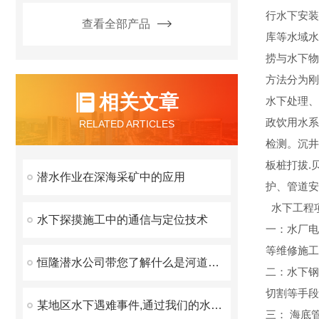
行水下安装
查看全部产品
库等水域水
捞与水下物
方法分为刚
相关文章
水下处理、
政饮用水系
RELATED ARTICLES
检测。沉井
板桩打拔.
潜水作业在深海采矿中的应用
护、管道安
水下工程
水下探摸施工中的通信与定位技术
一：水厂电
等维修施工
恒隆潜水公司带您了解什么是河道疏浚
二：水下钢
切割等手段
某地区水下遇难事件,通过我们的水下检测我终于找到你了！
三： 海底