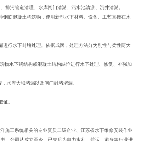
淤、排污管道清理、水库闸门清淤、污水池清淤、沉井清淤。
各种钢筋混凝土构筑物，使用新型水下材料、设备、工艺直接在水
渗漏进行水下封堵处理。依据成因，处理方法分为刚性与柔性两大
建筑物水下钢结构或混凝土结构缺陷进行水下处理、修复、补强加
程，水库大坝堵漏以及闸门封堵堵漏。
取证。
海洋施工系统相关的专业资质二级企业、江苏省水下维修安装作业
证书，公司从成立至今，已先后为电力水利、航运、港务等行业进