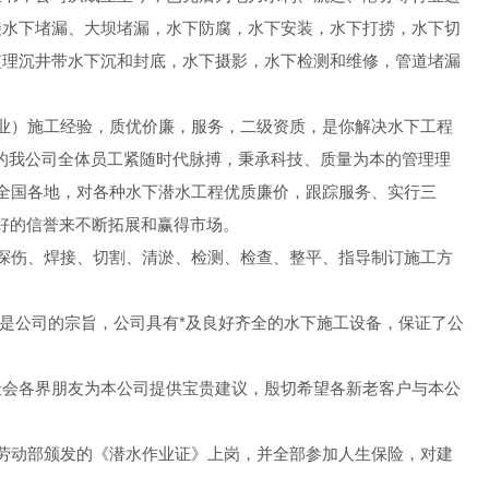
接水下堵漏、大坝堵漏，水下防腐，水下安装，水下打捞，水下切
监理沉井带水下沉和封底，水下摄影，水下检测和维修，管道堵漏
业）施工经验，质优价廉，服务，二级资质，是你解决水下工程
的我公司全体员工紧随时代脉搏，秉承科技、质量为本的管理理
于全国各地，对各种水下潜水工程优质廉价，跟踪服务、实行三
良好的信誉来不断拓展和赢得市场。
探伤、焊接、切割、清淤、检测、检查、整平、指导制订施工方
是公司的宗旨，公司具有*及良好齐全的水下施工设备，保证了公
社会各界朋友为本公司提供宝贵建议，殷切希望各新老客户与本公
劳动部颁发的《潜水作业证》上岗，并全部参加人生保险，对建