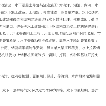
池清淤，水下混凝土修复与浇注施工: 对海洋、湖泊、内河、水
接在水下施工建造。工期短，可靠性强，综合成本低。水下沉船打
水工建筑物裂缝和结构缝渗漏进行水下封堵处理。依据成因，处理
海内河港口、码头等水工建筑物水下钢结构或混凝土结构缺陷进行
道堵水，污水管道闭水工程，水库大坝堵漏以及闸门封堵堵漏。市
水下管道检测，水下管道勘察摄像取证。海洋水下输油管道检查；
钢护筒、钢套箱吊箱制作安装、贝雷梁支架搭设租赁、水上拉森钢
扬机租赁.水上钢板桩围堰装拆、切割、打捞。各种深基坑开挖支
栅清污、拦污栅检测，更换闸门起落、导流洞、水库坝体堵漏加固
、水下干法焊接与水下CO2气体保护焊接、水下电氧切割、爆炸
。