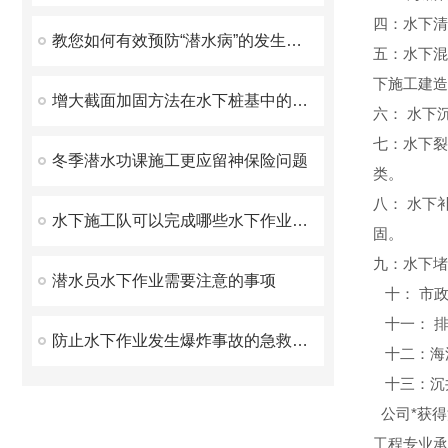
四：水下清
教您如何有效预防“潜水病”的发生呢？
五：水下混
下施工建造
增大截面加固方法在水下桩基中的运用!
六： 水下
七：水下裂
冬季潜水功课施工更应留神保险问题
类。
八： 水下
水下施工队可以完成哪些水下作业呢？
固。
九：水下堵
潜水员水下作业需要注意的事项
十： 市政
十一： 排
防止水下作业发生爆炸事故的急救措施有哪些？
十二：海
十三：沉
公司*获得
工程专业承