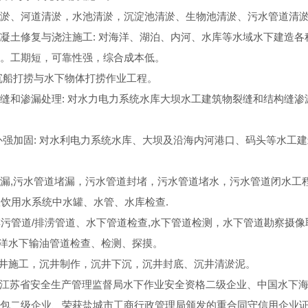
淤、河道清淤，水池清淤，沉淀池清淤、生物池清淤、污水管道清
凝土修复与浇注施工: 对海洋、湖泊、内河、水库等水域水下建造
。工期短，可靠性强，综合成本低。
沉船打捞与水下物体打捞作业工程。
缝和渗漏处理: 对水力电力系统水库大坝水工建筑物裂缝和结构缝
补强加固: 对水利电力系统水库、大坝及沿海内河港口、码头等水工
漏,污水管道堵漏，污水管道封堵，污水管道堵水，污水管道闭水工
饮用水系统中水罐、水管、水库检查.
污管道/排涝管道、水下管道检查,水下管道检测，水下管道勘察摄像
洋水下输油管道检查、检测、探摸。
井施工，沉井制作，沉井下沉，沉井封底、沉井清淤泥。
江苏省安全生产管理监督局水下作业安全资格二级企业、中国水下
包二级企业、荣获盐城市工商行政管理局颁发的重合同守信用企业