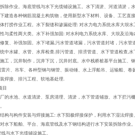
拆除作业。海底管线与水下光缆铺设施工。水下清淤、河道清淤，水
下建造各种钢筋混凝土构筑物，使用新型水下材料、设备、工艺直
体打捞作业工程。水下裂缝和渗漏处理: 对水力电力系统水库大坝
性与柔性两大类。水下补强加固: 对水利电力系统水库、大坝及沿
修复、补强加固。水下堵漏,污水管道堵漏，污水管道封堵，污水管
统中水罐、水管、水库检查.排污管道、排涝管道、水下管道检查,
施工，沉井制作，沉井下沉，沉井封底。水中栈桥桩基平台施工、
贝雷片、吊车、各种型钢与钢管、振动锤、水上浮船吊、运输船、卷
装焊接、排污工程、软地基处理.
项目
厂的水池、水道清淤、泵房清理、清淤，水下管道铺放、水下拦污
。
结构与构件安装与焊接施工: 水下阳极焊接保护，利用水下湿法焊接
对水下船舶、平台、海底管线及水下钢结构进行水下安装拆除作业
管线与水下光缆铺设施工。