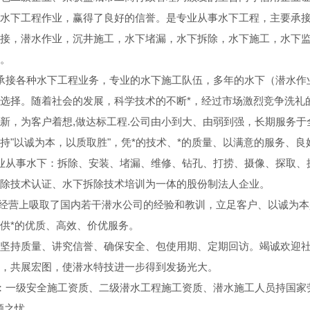
水下工程作业，赢得了良好的信誉。是专业从事水下工程，主要承
接，潜水作业，沉井施工，水下堵漏，水下拆除，水下施工，水下
。
承接各种水下工程业务，专业的水下施工队伍，多年的水下（潜水作
选择。随着社会的发展，科学技术的不断*，经过市场激烈竞争洗礼
新，为客户着想,做达标工程.公司由小到大、由弱到强，长期服务
持"以诚为本，以质取胜"，凭*的技术、*的质量、以满意的服务、
业从事水下：拆除、安装、堵漏、维修、钻孔、打捞、摄像、探取、
除技术认证、水下拆除技术培训为一体的股份制法人企业。
经营上吸取了国内若干潜水公司的经验和教训，立足客户、以诚为本
供*的优质、高效、价优服务。
坚持质量、讲究信誉、确保安全、包使用期、定期回访。竭诚欢迎
，共展宏图，使潜水特技进一步得到发扬光大。
：一级安全施工资质、二级潜水工程施工资质、潜水施工人员持国家
顾之忧。