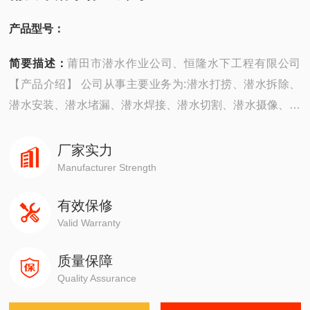
产品型号：
简要描述：
莆田市潜水作业公司、恒隆水下工程有限公司
【产品介绍】 公司从事主要业务为:潜水打捞、潜水拆除、
潜水安装、潜水堵漏、潜水焊接、潜水切割、潜水摄像、潜
水探摸、沉井施工、潜水维修、潜水检测、潜水封堵、潜水
钻孔、潜水检查、水下爆破。 ...
厂家实力
Manufacturer Strength
有效保修
Valid Warranty
质量保障
Quality Assurance