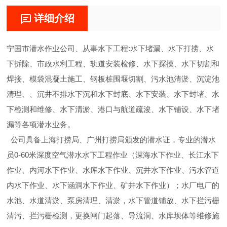
详细介绍
宁国市潜水作业公司、从事水下工程:水下堵漏、水下打捞、水
下拆除、市政水利工程、轨道安装检修、水下探摸、水下切割和
焊接、模袋混凝土施工、钢板桩围堰切割、污水池清淤、沉淀池
清理、、沉井不排水下沉和水下封底、水下安装、水下封堵、水
下检测和维修、水下清淤、港口与航道疏浚、水下铺设、水下堵
漏等各项潜水业务。
公司具备上海打捞局、广州打捞局颁发的潜水证，专业的潜水
员0-60米深度空气潜水水下工程作业（深海水下作业、长江水下
作业、内河水下作业、水库水下作业、沉井水下作业、污水管道
内水下作业、水下涵洞水下作业、矿井水下作业）；水厂电厂的
水池、水道清淤、泵房清理、清淤，水下管道铺放、水下拦污栅
清污、拦污栅检测，更换闸门起落、导流洞、水库坝体等维修施