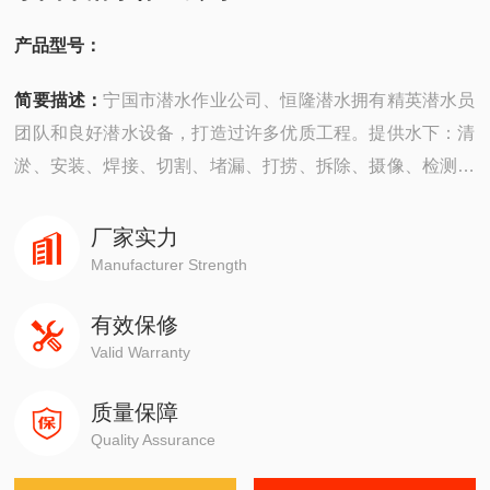
产品型号：
简要描述：
宁国市潜水作业公司、恒隆潜水拥有精英潜水员
团队和良好潜水设备，打造过许多优质工程。提供水下：清
淤、安装、焊接、切割、堵漏、打捞、拆除、摄像、检测、
探摸“等工程服务。公司成立以来，承建了许多难度大的工
程，有着严密的安全组织机构，*的质量保证体系，严格的
厂家实力
安全措施，并以高质量快速度、守信誉而深受广大业主企业
Manufacturer Strength
的信赖。
有效保修
Valid Warranty
质量保障
Quality Assurance