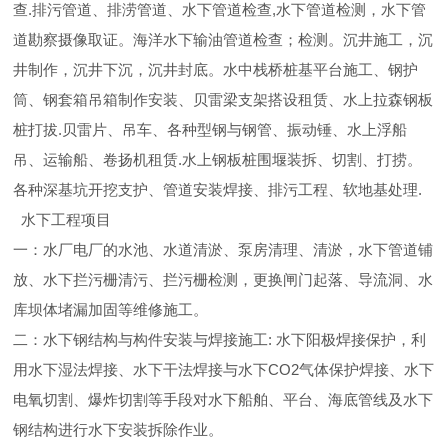
查.排污管道、排涝管道、水下管道检查,水下管道检测，水下管
道勘察摄像取证。海洋水下输油管道检查；检测。沉井施工，沉
井制作，沉井下沉，沉井封底。水中栈桥桩基平台施工、钢护
筒、钢套箱吊箱制作安装、贝雷梁支架搭设租赁、水上拉森钢板
桩打拔.贝雷片、吊车、各种型钢与钢管、振动锤、水上浮船
吊、运输船、卷扬机租赁.水上钢板桩围堰装拆、切割、打捞。
各种深基坑开挖支护、管道安装焊接、排污工程、软地基处理.
水下工程项目
一：水厂电厂的水池、水道清淤、泵房清理、清淤，水下管道铺
放、水下拦污栅清污、拦污栅检测，更换闸门起落、导流洞、水
库坝体堵漏加固等维修施工。
二：水下钢结构与构件安装与焊接施工: 水下阳极焊接保护，利
用水下湿法焊接、水下干法焊接与水下CO2气体保护焊接、水下
电氧切割、爆炸切割等手段对水下船舶、平台、海底管线及水下
钢结构进行水下安装拆除作业。