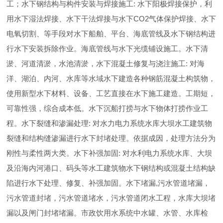
工；水下钢结构与构件安装与焊接施工: 水下阳极焊接保护，利
用水下湿法焊接、水下干法焊接与水下CO2气体保护焊接、水下
电氧切割、等手段对水下船舶、平台、海底管线及水下钢结构进
行水下安装拆除作业。海底管线与水下光缆铺设施工。水下清
淤、河道清淤，水池清淤，水下混凝土修复与浇注施工: 对海
洋、湖泊、内河、水库等水域水下建造各种钢筋混凝土构筑物，
使用新型水下材料、设备、工艺直接在水下施工建造。工期短，
可靠性强，综合成本低。水下沉船打捞与水下物体打捞作业工
程。水下裂缝和渗漏处理: 对水力电力系统水库大坝水工建筑物
裂缝和结构缝渗漏进行水下封堵处理。依据成因，处理方法分为
刚性与柔性两大类。水下补强加固: 对水利电力系统水库、大坝
及沿海内河港口、码头等水工建筑物水下钢结构或混凝土结构缺
陷进行水下处理、修复、补强加固。水下堵漏,污水管道堵漏，
污水管道封堵，污水管道堵水，污水管道闭水工程，水库大坝堵
漏以及闸门封堵堵漏。市政饮用水系统中水罐、水管、水库检