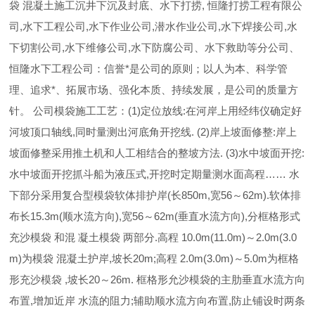
袋 混凝土施工沉井下沉及封底、水下打捞, 恒隆打捞工程有限公
司,水下工程公司,水下作业公司,潜水作业公司,水下焊接公司,水
下切割公司,水下维修公司,水下防腐公司、水下救助等分公司、
恒隆水下工程公司：信誉*是公司的原则；以人为本、科学管
理、追求*、拓展市场、强化本质、持续发展，是公司的质量方
针。 公司模袋施工工艺：(1)定位放线:在河岸上用经纬仪确定好
河坡顶口轴线,同时量测出河底角开挖线. (2)岸上坡面修整:岸上
坡面修整采用推土机和人工相结合的整坡方法. (3)水中坡面开挖:
水中坡面开挖抓斗船为液压式,开挖时定期量测水面高程…… 水
下部分采用复合型模袋软体排护岸(长850m,宽56～62m).软体排
布长15.3m(顺水流方向),宽56～62m(垂直水流方向),分框格形式
充沙模袋 和混 凝土模袋 两部分.高程 10.0m(11.0m)～2.0m(3.0
m)为模袋 混凝土护岸,坡长20m;高程 2.0m(3.0m)～5.0m为框格
形充沙模袋 ,坡长20～26m. 框格形允沙模袋的主肋垂直水流方向
布置,增加近岸 水流的阻力;辅助顺水流方向布置,防止铺设时两条