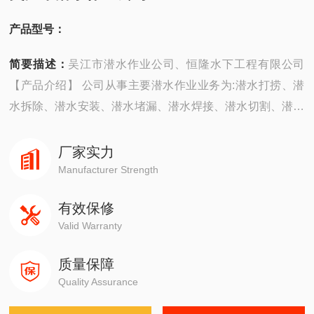
产品型号：
简要描述：
吴江市潜水作业公司、恒隆水下工程有限公司
【产品介绍】 公司从事主要潜水作业业务为:潜水打捞、潜
水拆除、潜水安装、潜水堵漏、潜水焊接、潜水切割、潜水
摄像、潜水探摸、沉井施工、潜水维修、潜水检测、潜水封
堵、潜水钻孔、潜水检查、水下爆破。 ...
厂家实力
Manufacturer Strength
有效保修
Valid Warranty
质量保障
Quality Assurance