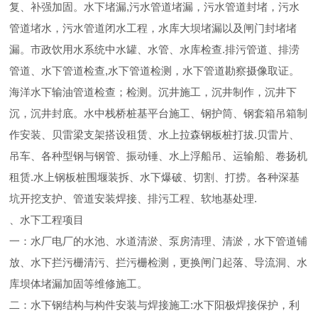
复、补强加固。水下堵漏,污水管道堵漏，污水管道封堵，污水
管道堵水，污水管道闭水工程，水库大坝堵漏以及闸门封堵堵
漏。市政饮用水系统中水罐、水管、水库检查.排污管道、排涝
管道、水下管道检查,水下管道检测，水下管道勘察摄像取证。
海洋水下输油管道检查；检测。沉井施工，沉井制作，沉井下
沉，沉井封底。水中栈桥桩基平台施工、钢护筒、钢套箱吊箱制
作安装、贝雷梁支架搭设租赁、水上拉森钢板桩打拔.贝雷片、
吊车、各种型钢与钢管、振动锤、水上浮船吊、运输船、卷扬机
租赁.水上钢板桩围堰装拆、水下爆破、切割、打捞。各种深基
坑开挖支护、管道安装焊接、排污工程、软地基处理.
、水下工程项目
一：水厂电厂的水池、水道清淤、泵房清理、清淤，水下管道铺
放、水下拦污栅清污、拦污栅检测，更换闸门起落、导流洞、水
库坝体堵漏加固等维修施工。
二：水下钢结构与构件安装与焊接施工:水下阳极焊接保护，利