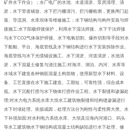
矿井水下作业）；水厂电厂的水池、水道清淤、泵房清理、清
淤，水下管道铺放、水下拦污栅清污、拦污栅检测，更换闸门起
落、导流洞、水库坝体等维修施工；水下钢结构与构件安装与焊
接施工:水下阳极焊接保护，利用水下湿法焊接、水下干法焊接
与水下CO2气体保护焊接、水下电氧切割、爆炸切割等手段对水
下船舶、平台、海底管线及水下钢结构进行水下安装拆除作业。
海底管线与水下光缆铺设施工。水下清淤、河道清淤，水池清
淤，水下混凝土修复与浇注施工:对海洋、湖泊、内河、水库等
水域水下建造各种钢筋混凝土构筑物，使用新型水下材料、设
备、工艺直接在水下施工建造。工期短，可靠性强，综合成本
低。水下沉船打捞与水下物体打捞作业工程。水下裂缝和渗漏处
理:对水力电力系统水库大坝水工建筑物裂缝和结构缝渗漏进行
水下封堵处理。依据成因，处理方法分为刚性与柔性两大类。水
下补强加固:对水利电力系统水库、大坝及沿海内河港口、码头
等水工建筑物水下钢结构或混凝土结构缺陷进行水下处理、修