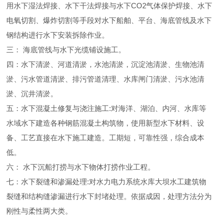
用水下湿法焊接、水下干法焊接与水下CO2气体保护焊接、水下
电氧切割、爆炸切割等手段对水下船舶、平台、海底管线及水下
钢结构进行水下安装拆除作业。
三： 海底管线与水下光缆铺设施工。
四：水下清淤、河道清淤，水池清淤，沉淀池清淤、生物池清
淤、污水管道清淤、排污管道清理、水库闸门清淤、污水池清
淤、沉井清淤。
五：水下混凝土修复与浇注施工:对海洋、湖泊、内河、水库等
水域水下建造各种钢筋混凝土构筑物，使用新型水下材料、设
备、工艺直接在水下施工建造。工期短，可靠性强，综合成本
低。
六： 水下沉船打捞与水下物体打捞作业工程。
七：水下裂缝和渗漏处理:对水力电力系统水库大坝水工建筑物
裂缝和结构缝渗漏进行水下封堵处理。依据成因，处理方法分为
刚性与柔性两大类。