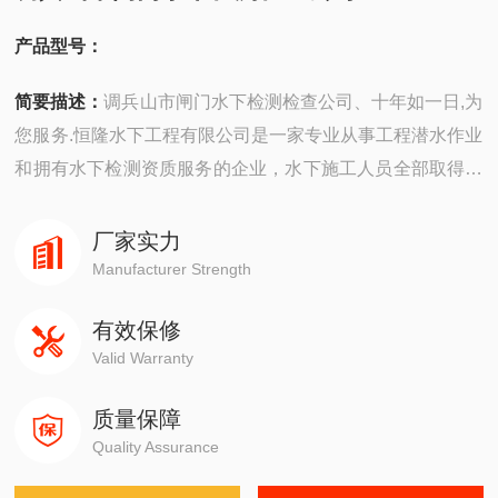
产品型号：
简要描述：
调兵山市闸门水下检测检查公司、十年如一日,为
您服务.恒隆水下工程有限公司是一家专业从事工程潜水作业
和拥有水下检测资质服务的企业，水下施工人员全部取得国
家潜水员考核委员会颁发的潜水员专业证书，水下无损检测
人员资格证书、水下焊工资格证书等，临场组织施工经验丰
厂家实力
富，善于接受新观念，不断挑战新技术，新工艺，努力提高
Manufacturer Strength
专业技术水准，为客户提供的服务。
有效保修
Valid Warranty
质量保障
Quality Assurance