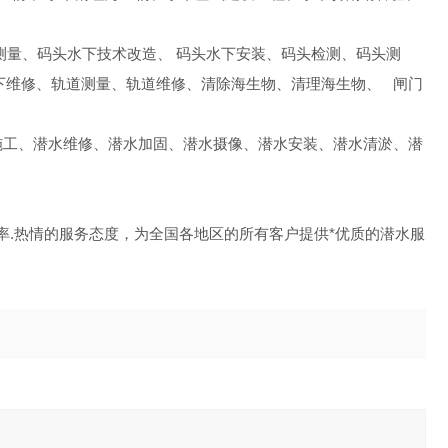
测量、码头水下技术改造、 码头水下安装、码头检测、码头测
下维修、轨道测量、轨道维修、清除海生物、清理海生物、 闸门
施工、潜水维修、潜水加固、潜水摄像、潜水安装、潜水清淤、潜
效率.热情的服务态度，为全国各地区的所有客户提供*优质的潜水服