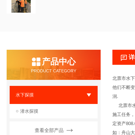
详
产品中心
PRODUCT CATEGORY
北票市水下
他们不断变
水下探摸
润.
北票市水
潜水探摸
施工任务，
定资产80
查看全部产品
如：舟山大