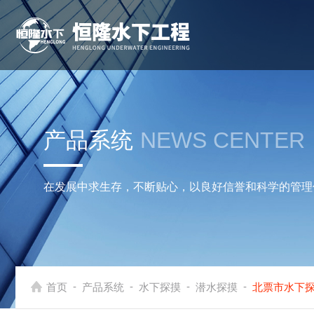
产品系统
NEWS CENTER
在发展中求生存，不断贴心，以良好信誉和科学的管理
-
-
-
-
首页
产品系统
水下探摸
潜水探摸
北票市水下