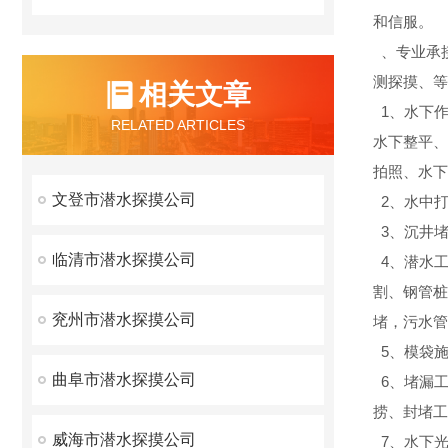
和信服。
、专业承
测探摸、等
相关文章
1、水下作
RELATED ARTICLES
水下整平、
拍照、水下
文登市潜水探摸公司
2、水中
3、沉井
临清市潜水探摸公司
4、潜水
割、钢管桩
兖州市潜水探摸公司
堵，污水管
5、模袋
曲阜市潜水探摸公司
6、堵漏工
捞、封堵工
威海市潜水探摸公司
7、水下光