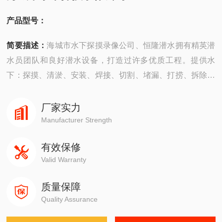
产品型号：
简要描述：
海城市水下探摸录像公司、恒隆潜水拥有精英潜
水员团队和良好潜水设备，打造过许多优质工程。提供水
下：探摸、清淤、安装、焊接、切割、堵漏、打捞、拆除、
摄像、检测“等工程服务。公司成立以来，承建了许多难度大
的工程，有着严密的安全组织机构，*的质量保证体系，严
厂家实力
格的安全措施，并以高质量快速度、守信誉而深受广大业主
Manufacturer Strength
企业的信赖。
有效保修
Valid Warranty
质量保障
Quality Assurance