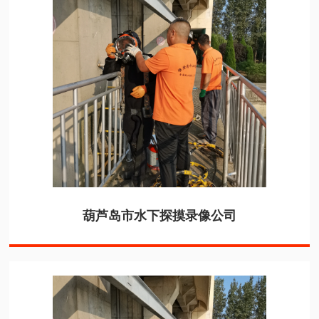
葫芦岛市水下探摸录像公司