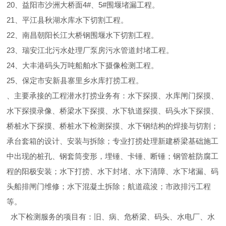
20、益阳市沙洲大桥面4#、5#围堰堵漏工程。
21、平江县秋湖水库水下切割工程。
22、南昌朝阳长江大桥钢围堰水下切割工程。
23、瑞安江北污水处理厂泵房污水管道封堵工程。
24、大丰港码头万吨船舶水下摄像检测工程。
25、保定市安新县寨里乡水库打捞工程。
、主要承接的工程潜水打捞业务有：水下探摸、水库闸门探摸、
水下探摸录像、桥梁水下探摸、水下轨道探摸、码头水下探摸、
桥桩水下探摸、桥桩水下检测探摸、水下钢结构的焊接与切割；
承台套箱的设计、安装与拆除；专业打捞处理新建桥梁基础施工
中出现的桩孔、钢套筒变形，埋锤、卡锤、断锤；钢管桩防腐工
程的阳极安装；水下打捞、水下封堵、水下清障、水下堵漏、码
头船排闸门维修；水下混凝土拆除；航道疏浚；市政排污工程
等。
水下检测服务的项目有：旧、病、危桥梁、码头、水电厂、水