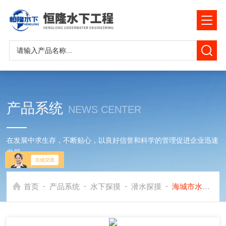
产品系统
NEWS CENTER
在发展中求生存，不断贴心，以良好信誉和科学的管理促进企业迅速
发展
-
-
-
-
首页
产品系统
水下探摸
潜水探摸
海城市水下探摸录像公司