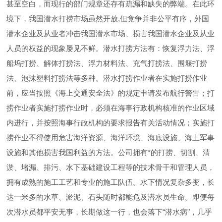
甚至空白，而现行的部门规章还存有疏漏和缺失的弊端。在此环
境下，我国潜水打捞市场虽然开放,但竞争并非公平有序，外国
潜水企业及从业者冲击我国潜水市场、损害我国潜水企业及从业
人员的权益的现象屡见不鲜。潜水打捞方法有：恢复浮力法、浮
船坞打捞、解体打捞法、浮力材料法、充气打捞法、围堰打捞
法、泡沫塑料打捞法等多种。潜水打捞作业者在实施打捞作业
前，应当按照《海上交通安全法》的规定申请发布航行警告；打
捞作业者实施打捞作业时，必须在海事行政机构核准的作业区域
内进行，并按照海事行政机构的要求报告有关活动情况；实施打
捞作业不得使用危害海洋资源、海洋环境、海底设施、海上军事
设施和其他损害我国利益的方法。公司拥有*的打捞、切割、清
淤、堵漏、排污、水下基础建设工程等的技术骨干和管理人员，
拥有成熟的施工工艺和专业的施工队伍。水下情况复杂多变，长
达一米多的水草、淤泥、石头随时都能危及潜水员生命。即便每
次潜水员都平安无事，长期做这一行，也会落下“潜水病"，几乎