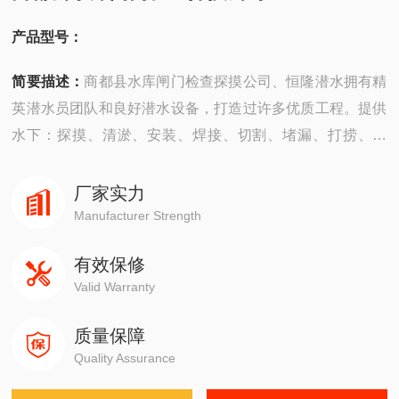
产品型号：
简要描述：
商都县水库闸门检查探摸公司、恒隆潜水拥有精
英潜水员团队和良好潜水设备，打造过许多优质工程。提供
水下：探摸、清淤、安装、焊接、切割、堵漏、打捞、拆
除、摄像、检测“等工程服务。公司成立以来，承建了许多难
度大的工程，有着严密的安全组织机构，*的质量保证体
厂家实力
系，严格的安全措施，并以高质量快速度、守信誉而深受广
Manufacturer Strength
大业主企业的信赖。
有效保修
Valid Warranty
质量保障
Quality Assurance