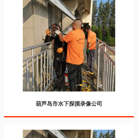
葫芦岛市水下探摸录像公司