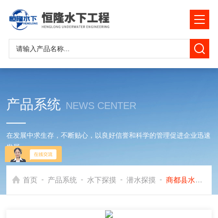
产品系统
NEWS CENTER
在发展中求生存，不断贴心，以良好信誉和科学的管理促进企业迅速
发展
-
-
-
-
首页
产品系统
水下探摸
潜水探摸
商都县水库闸门检查探摸公司