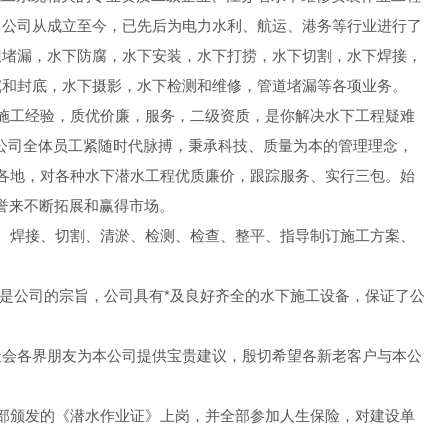
，公司从成立至今，已先后为电力水利、航运、港务等行业进行了
坝堵漏，水下防腐，水下安装，水下打捞，水下切割，水下焊接，
沉和封底，水下摄影，水下检测和维修，管道堵漏等各项业务。
施工经验，质优价廉，服务，二级资质，是你解决水下工程疑难
公司全体员工紧随时代脉搏，秉承科技、质量为本的管理理念，
国各地，对各种水下潜水工程优质廉价，跟踪服务、实行三包。始
信誉来不断拓展和赢得市场。
、焊接、切割、清淤、检测、检查、整平、指导制订施工方案、
是公司的宗旨，公司具有*及良好齐全的水下施工设备，保证了公
社会各界朋友为本公司提供宝贵建议，殷切希望各新老客户与本公
部颁发的《潜水作业证》上岗，并全部参加人生保险，对建设单