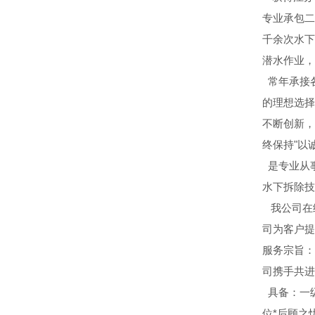
专业承包二
千余次水下
潜水作业，
常年承接
的理想选择
不断创新，
终保持"以
是专业从
水下拆除技
我公司在
司为客户提
服务宗旨：
司携手共进
具备：一
位*后顾之