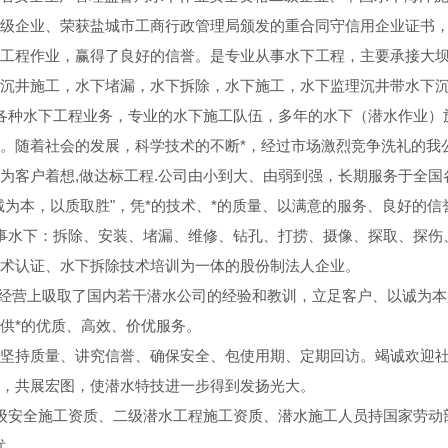
级企业、荣获盐城市工商行政管理局颁发的重合同守信用企业证书
工程作业，赢得了良好的信誉。是专业从事水下工程，主要承接大
沉井施工，水下堵漏，水下拆除，水下施工，水下监理沉井带水下
各种水下工程业务，专业的水下施工队伍，多年的水下（潜水作业）
。随着社会的发展，科学技术的不断*，经过市场激烈竞争洗礼的我
为客户着想,做达标工程.公司由小到大、由弱到强，长期服务于全
诚为本，以质取胜"，凭*的技术、*的质量、以满意的服务、良好的
事水下：拆除、安装、堵漏、维修、钻孔、打捞、摄像、探取、探伤
术认证、水下拆除技术培训为一体的股份制法人企业。
经营上吸取了国内若干潜水公司的经验和教训，立足客户、以诚为本
供*的优质、高效、价优服务。
坚持质量、讲究信誉、确保安全、包使用期、定期回访。竭诚欢迎
，共展宏图，使潜水特技进一步得到发扬光大。
级安全施工资质、二级潜水工程施工资质、潜水施工人员持国家劳动
忧。