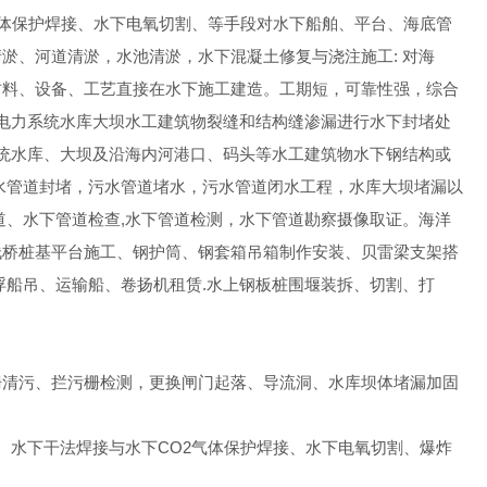
气体保护焊接、水下电氧切割、等手段对水下船舶、平台、海底管
淤、河道清淤，水池清淤，水下混凝土修复与浇注施工: 对海
材料、设备、工艺直接在水下施工建造。工期短，可靠性强，综合
力电力系统水库大坝水工建筑物裂缝和结构缝渗漏进行水下封堵处
系统水库、大坝及沿海内河港口、码头等水工建筑物水下钢结构或
水管道封堵，污水管道堵水，污水管道闭水工程，水库大坝堵漏以
道、水下管道检查,水下管道检测，水下管道勘察摄像取证。海洋
栈桥桩基平台施工、钢护筒、钢套箱吊箱制作安装、贝雷梁支架搭
浮船吊、运输船、卷扬机租赁.水上钢板桩围堰装拆、切割、打
栅清污、拦污栅检测，更换闸门起落、导流洞、水库坝体堵漏加固
、水下干法焊接与水下CO2气体保护焊接、水下电氧切割、爆炸
。