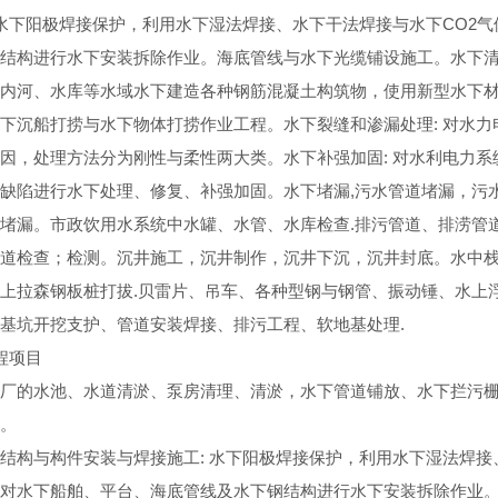
 水下阳极焊接保护，利用水下湿法焊接、水下干法焊接与水下CO2
结构进行水下安装拆除作业。海底管线与水下光缆铺设施工。水下清
内河、水库等水域水下建造各种钢筋混凝土构筑物，使用新型水下
下沉船打捞与水下物体打捞作业工程。水下裂缝和渗漏处理: 对水
因，处理方法分为刚性与柔性两大类。水下补强加固: 对水利电力
缺陷进行水下处理、修复、补强加固。水下堵漏,污水管道堵漏，污
堵漏。市政饮用水系统中水罐、水管、水库检查.排污管道、排涝管
道检查；检测。沉井施工，沉井制作，沉井下沉，沉井封底。水中
上拉森钢板桩打拔.贝雷片、吊车、各种型钢与钢管、振动锤、水上
基坑开挖支护、管道安装焊接、排污工程、软地基处理.
程项目
厂的水池、水道清淤、泵房清理、清淤，水下管道铺放、水下拦污
。
结构与构件安装与焊接施工: 水下阳极焊接保护，利用水下湿法焊接
对水下船舶、平台、海底管线及水下钢结构进行水下安装拆除作业