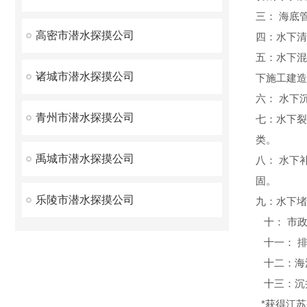
三： 海底
高密市潜水探摸公司
四：水下清
五：水下混
诸城市潜水探摸公司
下施工建造
六： 水下
青州市潜水探摸公司
七：水下裂
类。
禹城市潜水探摸公司
八： 水下
固。
乐陵市潜水探摸公司
九：水下堵
十： 市政
十一： 排
十二：海
十三：沉
*获得江苏