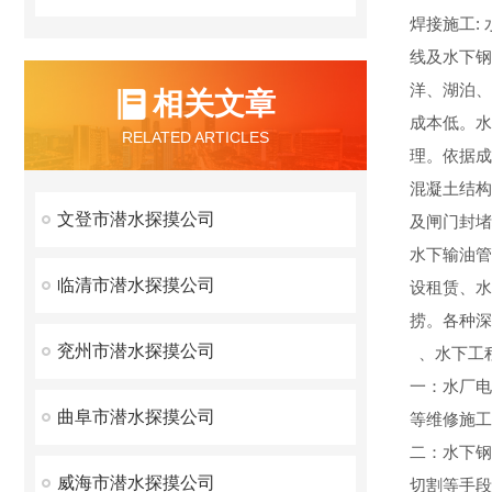
焊接施工:
线及水下钢
洋、湖泊、
相关文章
成本低。水
RELATED ARTICLES
理。依据成
混凝土结构
文登市潜水探摸公司
及闸门封堵
水下输油管
临清市潜水探摸公司
设租赁、水
捞。各种深
兖州市潜水探摸公司
、水下工
一：水厂电
曲阜市潜水探摸公司
等维修施工
二：水下钢
威海市潜水探摸公司
切割等手段