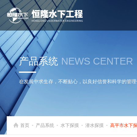
产品系统
NEWS CENTER
在发展中求生存，不断贴心，以良好信誉和科学的管理
-
-
-
-
首页
产品系统
水下探摸
潜水探摸
高平市水下