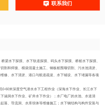
联系我们
、桥梁水下探摸、水下轨道探摸、码头水下探摸、桥桩水下探摸、
下切割和焊接、模袋混凝土施工、钢板桩围堰切割、污水池清淤、
和维修、水下清淤、港口与航道疏浚、水下铺设、水下堵漏等各项
0-60米深度空气潜水水下工程作业（深海水下作业、长江水下
水下涵洞水下作业、矿井水下作业）；水厂电厂的水池、水道清
门起落、导流洞、水库坝体等维修施工；水下钢结构与构件安装与