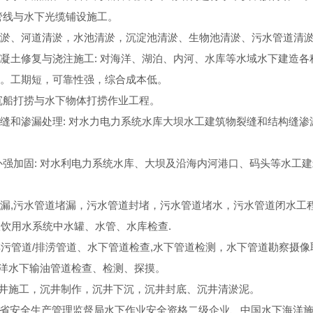
管线与水下光缆铺设施工。
淤、河道清淤，水池清淤，沉淀池清淤、生物池清淤、污水管道清
凝土修复与浇注施工: 对海洋、湖泊、内河、水库等水域水下建造
。工期短，可靠性强，综合成本低。
沉船打捞与水下物体打捞作业工程。
缝和渗漏处理: 对水力电力系统水库大坝水工建筑物裂缝和结构缝
补强加固: 对水利电力系统水库、大坝及沿海内河港口、码头等水工
漏,污水管道堵漏，污水管道封堵，污水管道堵水，污水管道闭水工
饮用水系统中水罐、水管、水库检查.
污管道/排涝管道、水下管道检查,水下管道检测，水下管道勘察摄像
洋水下输油管道检查、检测、探摸。
井施工，沉井制作，沉井下沉，沉井封底、沉井清淤泥。
省安全生产管理监督局水下作业安全资格二级企业、中国水下海洋