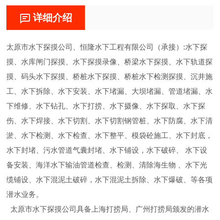
详细介绍
太原市水下探摸公司、恒隆水下工程有限公司（承接）:水下探
摸、水库闸门探摸、水下探摸录像、桥梁水下探摸、水下轨道探
摸、码头水下探摸、桥桩水下探摸、桥桩水下检测探摸、沉井施
工、水下拆除、水下安装、水下堵漏、大坝堵漏、管道堵漏、水
下维修、水下钻孔、水下打捞、水下摄像、水下探取、水下探
伤、水下焊接、水下切割、水下切割钢管桩、水下防腐、水下清
淤、水下检测、水下检查、水下整平、模袋砼施工、水下封底，
水下封堵、污水管道气囊封堵、水下铺设，水下破碎、 水下设
备安装、海洋水下输油管道检查、检测、清除海生物 、水下光
缆铺设、水下混泥土破碎，水下混泥土拆除、水下爆破、等各项
潜水业务。
太原市水下探摸公司具备上海打捞局、广州打捞局颁发的潜水