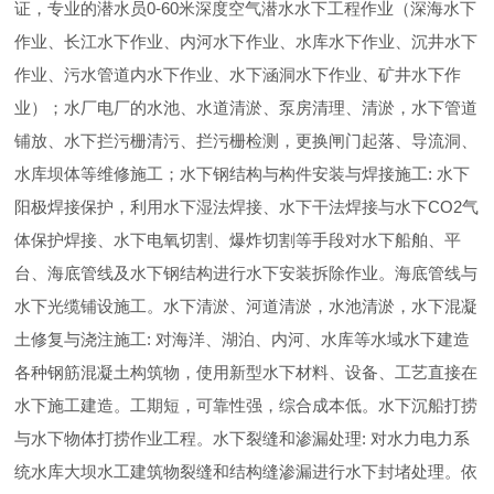
证，专业的潜水员0-60米深度空气潜水水下工程作业（深海水下
作业、长江水下作业、内河水下作业、水库水下作业、沉井水下
作业、污水管道内水下作业、水下涵洞水下作业、矿井水下作
业）；水厂电厂的水池、水道清淤、泵房清理、清淤，水下管道
铺放、水下拦污栅清污、拦污栅检测，更换闸门起落、导流洞、
水库坝体等维修施工；水下钢结构与构件安装与焊接施工: 水下
阳极焊接保护，利用水下湿法焊接、水下干法焊接与水下CO2气
体保护焊接、水下电氧切割、爆炸切割等手段对水下船舶、平
台、海底管线及水下钢结构进行水下安装拆除作业。海底管线与
水下光缆铺设施工。水下清淤、河道清淤，水池清淤，水下混凝
土修复与浇注施工: 对海洋、湖泊、内河、水库等水域水下建造
各种钢筋混凝土构筑物，使用新型水下材料、设备、工艺直接在
水下施工建造。工期短，可靠性强，综合成本低。水下沉船打捞
与水下物体打捞作业工程。水下裂缝和渗漏处理: 对水力电力系
统水库大坝水工建筑物裂缝和结构缝渗漏进行水下封堵处理。依