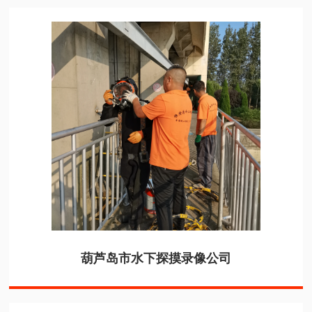
葫芦岛市水下探摸录像公司