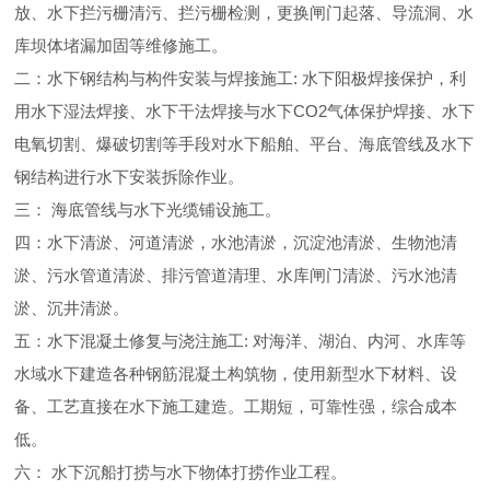
放、水下拦污栅清污、拦污栅检测，更换闸门起落、导流洞、水
库坝体堵漏加固等维修施工。
二：水下钢结构与构件安装与焊接施工: 水下阳极焊接保护，利
用水下湿法焊接、水下干法焊接与水下CO2气体保护焊接、水下
电氧切割、爆破切割等手段对水下船舶、平台、海底管线及水下
钢结构进行水下安装拆除作业。
三： 海底管线与水下光缆铺设施工。
四：水下清淤、河道清淤，水池清淤，沉淀池清淤、生物池清
淤、污水管道清淤、排污管道清理、水库闸门清淤、污水池清
淤、沉井清淤。
五：水下混凝土修复与浇注施工: 对海洋、湖泊、内河、水库等
水域水下建造各种钢筋混凝土构筑物，使用新型水下材料、设
备、工艺直接在水下施工建造。工期短，可靠性强，综合成本
低。
六： 水下沉船打捞与水下物体打捞作业工程。