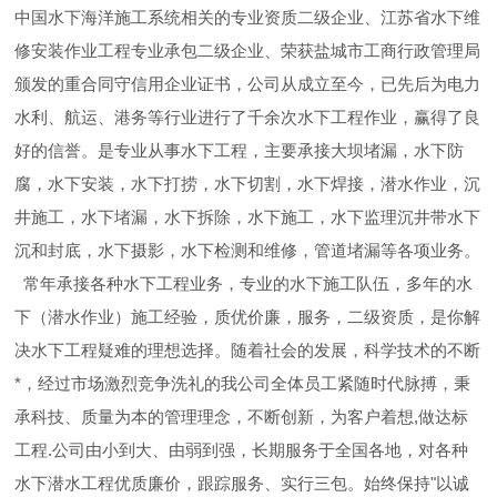
中国水下海洋施工系统相关的专业资质二级企业、江苏省水下维
修安装作业工程专业承包二级企业、荣获盐城市工商行政管理局
颁发的重合同守信用企业证书，公司从成立至今，已先后为电力
水利、航运、港务等行业进行了千余次水下工程作业，赢得了良
好的信誉。是专业从事水下工程，主要承接大坝堵漏，水下防
腐，水下安装，水下打捞，水下切割，水下焊接，潜水作业，沉
井施工，水下堵漏，水下拆除，水下施工，水下监理沉井带水下
沉和封底，水下摄影，水下检测和维修，管道堵漏等各项业务。
常年承接各种水下工程业务，专业的水下施工队伍，多年的水
下（潜水作业）施工经验，质优价廉，服务，二级资质，是你解
决水下工程疑难的理想选择。随着社会的发展，科学技术的不断
*，经过市场激烈竞争洗礼的我公司全体员工紧随时代脉搏，秉
承科技、质量为本的管理理念，不断创新，为客户着想,做达标
工程.公司由小到大、由弱到强，长期服务于全国各地，对各种
水下潜水工程优质廉价，跟踪服务、实行三包。始终保持"以诚