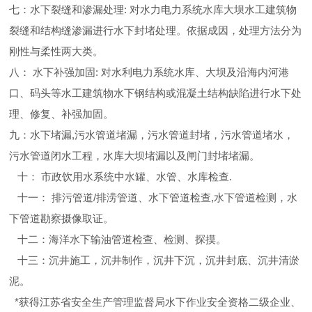
七：水下裂缝和渗漏处理: 对水力电力系统水库大坝水工建筑物
裂缝和结构缝渗漏进行水下封堵处理。依据成因，处理方法分为
刚性与柔性两大类。
八： 水下补强加固: 对水利电力系统水库、大坝及沿海内河港
口、码头等水工建筑物水下钢结构或混凝土结构缺陷进行水下处
理、修复、补强加固。
九：水下堵漏,污水管道堵漏，污水管道封堵，污水管道堵水，
污水管道闭水工程，水库大坝堵漏以及闸门封堵堵漏。
十： 市政饮用水系统中水罐、水管、水库检查.
十一： 排污管道/排涝管道、水下管道检查,水下管道检测，水
下管道勘察摄像取证。
十二：海洋水下输油管道检查、检测、探摸。
十三：沉井施工，沉井制作，沉井下沉，沉井封底、沉井清淤
泥。
*获得江苏省安全生产管理监督局水下作业安全资格二级企业、