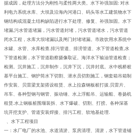
据成因，处理方法分为刚性与柔性两大类。水下补强加固: 对水
利电力系统水库、大坝及沿海内河港口、码头等水工建筑物水下
钢结构或混凝土结构缺陷进行水下处理、修复、补强加固。水下
堵漏,污水管道堵漏，污水管道封堵，污水管道堵水，污水管道
闭水工程，水库大坝堵漏以及闸门封堵堵漏。市政饮用水系统中
水罐、水管、水库检查.排污管道、排涝管道、水下管道检查,水
下管道检测，水下管道勘察摄像取证。海洋水下输油管道检查；
检测。沉井施工，沉井制作，沉井下沉，沉井封底。水中栈桥桩
基平台施工、钢护筒水下切割、潜水员切割施工，钢套箱吊箱制
作安装、贝雷梁支架搭设租赁、水上拉森钢板桩打拔.贝雷片、
吊车、各种型钢与钢管、振动锤、水上浮船吊、运输船、卷扬机
租赁.水上钢板桩围堰装拆、水下爆破、切割、打捞。各种深基
坑开挖支护、管道安装焊接、排污工程、软地基处理.
、水下工程项目
一：水厂电厂的水池、水道清淤、泵房清理、清淤，水下管道铺