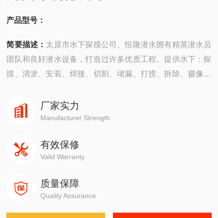
产品型号：
简要描述：
太原市水下探摸公司、恒隆潜水拥有精英潜水员
团队和良好潜水设备，打造过许多优质工程。提供水下：探
摸、清淤、安装、焊接、切割、堵漏、打捞、拆除、摄像、
检测“等工程服务。公司成立以来，承建了许多难度大的工
程，有着严密的安全组织机构，*的质量保证体系，严格的
厂家实力
安全措施，并以高质量快速度、守信誉而深受广大业主企业
Manufacturer Strength
的信赖。
有效保修
Valid Warranty
质量保障
Quality Assurance