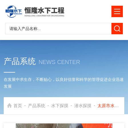
产品系统
NEWS CENTER
在发展中求生存，不断贴心，以良好信誉和科学的管理促进企业迅速
发展
-
-
-
-
首页
产品系统
水下探摸
潜水探摸
太原市水下探摸公司