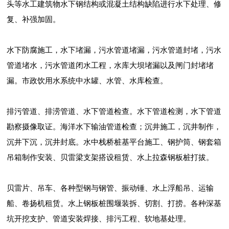
头等水工建筑物水下钢结构或混凝土结构缺陷进行水下处理、修
复、补强加固。
水下防腐施工，水下堵漏，污水管道堵漏，污水管道封堵，污水
管道堵水，污水管道闭水工程，水库大坝堵漏以及闸门封堵堵
漏。市政饮用水系统中水罐、水管、水库检查。
排污管道、排涝管道、水下管道检查。水下管道检测，水下管道
勘察摄像取证。海洋水下输油管道检查；沉井施工，沉井制作，
沉井下沉，沉井封底。水中栈桥桩基平台施工、钢护筒、钢套箱
吊箱制作安装、贝雷梁支架搭设租赁、水上拉森钢板桩打拔。
贝雷片、吊车、各种型钢与钢管、振动锤、水上浮船吊、运输
船、卷扬机租赁。水上钢板桩围堰装拆、切割、打捞。各种深基
坑开挖支护、管道安装焊接、排污工程、软地基处理。