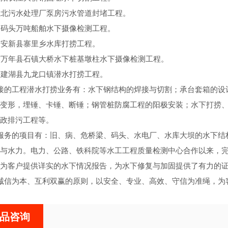
江北污水处理厂泵房污水管道封堵工程。
港码头万吨船舶水下摄像检测工程。
市安新县寨里乡水库打捞工程。
市万年县石镇大桥水下桩基墩柱水下摄像检测工程。
市建湖县九龙口镇潜水打捞工程。
接的工程潜水打捞业务有：水下钢结构的焊接与切割；承台套箱的设
变形，埋锤、卡锤、断锤；钢管桩防腐工程的阳极安装；水下打捞
政排污工程等。
服务的项目有：旧、病、危桥梁、码头、水电厂、水库大坝的水下结
与水力。电力、公路、铁科院等水工工程质量检测中心合作以来，完
为客户提供详实的水下情况报告，为水下修复与加固提供了有力的
诚信为本、互利双赢的原则，以安全、专业、高效、守信为准绳，为
品咨询