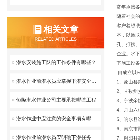
常年承接各
随着社会的
客户着想,
相关文章
本，以质取
RELATED ARTICLES
孔、打捞、
企业。水下
潜水安装施工队的工作条件有哪些？
下施工设备
自成立以
潜水作业前潜水员应掌握下潜安全要素
1、象山县
2、甘孜州
恒隆潜水作业公司主要承接哪些工程
3、宁波余
4、舟山六
潜水作业中应注意的安全事项有哪些？
5、响水县
6、南京市
潜水作业前潜水员应明确下潜任务
7、射阳县