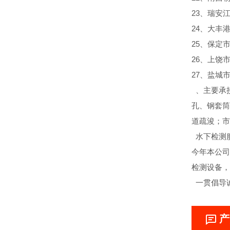
23、瑞安
24、大丰
25、保定
26、上饶
27、盐城
、主要承
孔、钢套筒
道疏浚；市
水下检测
今年本公司
检测设备，
一贯倡导
产