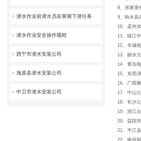
8、张家港
潜水作业前潜水员应掌握下潜任务
9、响水县
10、孟州
潜水作业安全操作规程
11、镇江
12、丰城
西宁市潜水安装公司
13、丽水
14、青岛
海原县潜水安装公司
15、东莞
16、广西
中卫市潜水安装公司
17、中山
18、长沙
19、浙江
20、益阳
21、平江
22、南昌