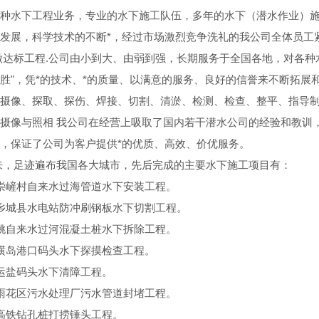
种水下工程业务，专业的水下施工队伍，多年的水下（潜水作业）
发展，科学技术的不断*，经过市场激烈竞争洗礼的我公司全体员工
做达标工程.公司由小到大、由弱到强，长期服务于全国各地，对各种
胜"，凭*的技术、*的质量、以满意的服务、良好的信誉来不断拓
摄像、探取、探伤、焊接、切割、清淤、检测、检查、整平、指导
摄像与照相 我公司在经营上吸取了国内若干潜水公司的经验和教训
，保证了公司为客户提供*的优质、高效、价优服务。
来，足迹遍布我国各大城市，先后完成的主要水下施工项目有：
崇嵼村自来水过海管道水下安装工程。
乡城县水电站防冲刷钢板水下切割工程。
姚自来水过河混凝土桩水下拆除工程。
横岛港口码头水下探摸检查工程。
运盐码头水下清障工程。
雨花区污水处理厂污水管道封堵工程。
高铁钻孔桩打捞锤头工程。