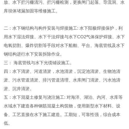
放、水下拦污栅清污、拦污栅检测，更换闸门起落、导流洞、水
库坝体堵漏加固等维修施工。
二：水下钢结构与构件安装与焊接施工: 水下阳极焊接保护，利
用水下湿法焊接、水下干法焊接与水下CO2气体保护焊接、水下
电氧切割、爆炸切割等手段对水下船舶、平台、海底管线及水下
钢结构进行水下安装拆除作业。
三： 海底管线与水下光缆铺设施工。
四：水下清淤、河道清淤，水池清淤，沉淀池清淤、生物池清
淤、污水管道清淤、排污管道清理、水库闸门清淤、污水池清
淤、沉井清淤。
五：水下混凝土修复与浇注施工: 对海洋、湖泊、内河、水库等
水域水下建造各种钢筋混凝土构筑物，使用新型水下材料、设
备、工艺直接在水下施工建造。工期短，可靠性强，综合成本
低。