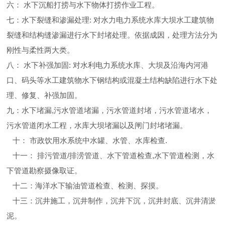
六： 水下沉船打捞与水下物体打捞作业工程。
七：水下裂缝和渗漏处理: 对水力电力系统水库大坝水工建筑物
裂缝和结构缝渗漏进行水下封堵处理。依据成因，处理方法分为
刚性与柔性两大类。
八： 水下补强加固: 对水利电力系统水库、大坝及沿海内河港
口、码头等水工建筑物水下钢结构或混凝土结构缺陷进行水下处
理、修复、补强加固。
九：水下堵漏,污水管道堵漏，污水管道封堵，污水管道堵水，
污水管道闭水工程，水库大坝堵漏以及闸门封堵堵漏。
十： 市政饮用水系统中水罐、水管、水库检查.
十一： 排污管道/排涝管道、水下管道检查,水下管道检测，水
下管道勘察摄像取证。
十二：海洋水下输油管道检查、检测、探摸。
十三：沉井施工，沉井制作，沉井下沉，沉井封底、沉井清淤
泥。