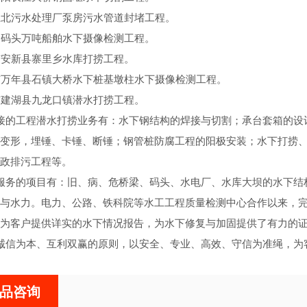
江北污水处理厂泵房污水管道封堵工程。
港码头万吨船舶水下摄像检测工程。
市安新县寨里乡水库打捞工程。
市万年县石镇大桥水下桩基墩柱水下摄像检测工程。
市建湖县九龙口镇潜水打捞工程。
接的工程潜水打捞业务有：水下钢结构的焊接与切割；承台套箱的设
变形，埋锤、卡锤、断锤；钢管桩防腐工程的阳极安装；水下打捞
政排污工程等。
服务的项目有：旧、病、危桥梁、码头、水电厂、水库大坝的水下结
与水力。电力、公路、铁科院等水工工程质量检测中心合作以来，完
为客户提供详实的水下情况报告，为水下修复与加固提供了有力的
诚信为本、互利双赢的原则，以安全、专业、高效、守信为准绳，为
品咨询