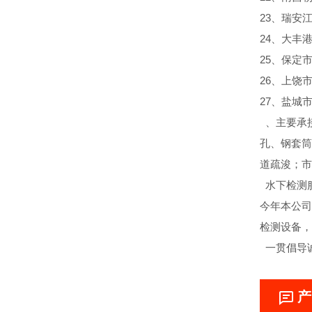
23、瑞安
24、大丰
25、保定
26、上饶
27、盐城
、主要承
孔、钢套筒
道疏浚；市
水下检测
今年本公司
检测设备，
一贯倡导
产