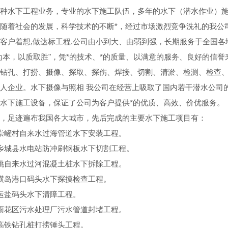
种水下工程业务，专业的水下施工队伍，多年的水下（潜水作业）
随着社会的发展，科学技术的不断*，经过市场激烈竞争洗礼的我公
客户着想,做达标工程.公司由小到大、由弱到强，长期服务于全国
为本，以质取胜"，凭*的技术、*的质量、以满意的服务、良好的信
钻孔、打捞、摄像、探取、探伤、焊接、切割、清淤、检测、检查
人企业。水下摄像与照相 我公司在经营上吸取了国内若干潜水公司
齐全的水下施工设备，保证了公司为客户
，足迹遍布我国各大城市，先后完成的主要水下施工项目有：
崇嵼村自来水过海管道水下安装工程。
乡城县水电站防冲刷钢板水下切割工程。
姚自来水过河混凝土桩水下拆除工程。
横岛港口码头水下探摸检查工程。
运盐码头水下清障工程。
雨花区污水处理厂污水管道封堵工程。
高铁钻孔桩打捞锤头工程。