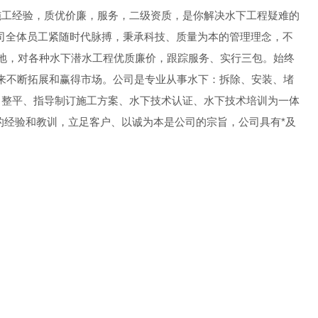
施工经验，质优价廉，服务，二级资质，是你解决水下工程疑难的
司全体员工紧随时代脉搏，秉承科技、质量为本的管理理念，不
各地，对各种水下潜水工程优质廉价，跟踪服务、实行三包。始终
誉来不断拓展和赢得市场。公司是专业从事水下：拆除、安装、堵
、整平、指导制订施工方案、水下技术认证、水下技术培训为一体
的经验和教训，立足客户、以诚为本是公司的宗旨，公司具有*及
提供*的优质、高效、价优服务。