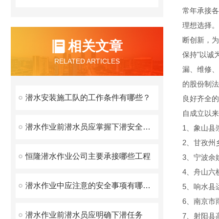
常年承接各
理想选择。
断创新，为
相关文章
保持"以诚
RELATED ARTICLES
漏、维修、
的股份制法
潜水安装施工队的工作条件有哪些？
良好
自成立以来
潜水作业前潜水员应掌握下潜安全要素
1、象山县
2、甘孜州
恒隆潜水作业公司主要承接哪些工程
3、宁波余
4、舟山六
潜水作业中应注意的安全事项有哪些？
5、响水县
6、南京市
潜水作业前潜水员应明确下潜任务
7、射阳县