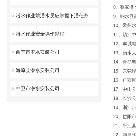
8、张家港
潜水作业前潜水员应掌握下潜任务
9、响水县
10、孟州
潜水作业安全操作规程
11、镇江
12、丰城
西宁市潜水安装公司
13、丽水
14、青岛
海原县潜水安装公司
15、东莞
16、广西
中卫市潜水安装公司
17、中山
18、长沙
19、浙江
20、益阳
21、平江
22、南昌