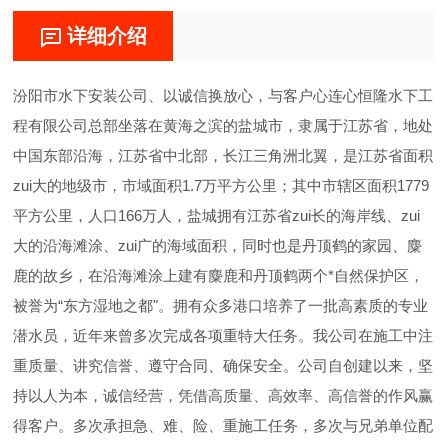
详细介绍
汾阳市水下安装公司、以诚信换放心，与客户心连心恒隆水下工
程有限公司总部坐落在黄海之滨的盐城市，隶属于江苏省，地处
中国东部沿海，江苏省中北部，长江三角洲北翼，是江苏省面积
zui大的地级市，市域面积1.7万平方公里；其中市辖区面积1779
平方公里，人口166万人，盐城拥有江苏省zui长的海岸线、zui
大的沿海滩涂、zui广的海域面积，同时也是丹顶鹤的家园、麋
鹿的故乡，在沿海滩涂上建有麋鹿和丹顶鹤两个*自然保护区，
被誉为“东方湿地之都"。拥有众多港口培养了一批高素质的专业
潜水员，近年来曾多次完成各项重特大任务。我公司在施工中注
重质量、讲究信誉、遵守合同、确保安全。公司自创建以来，坚
持以人为本，诚信经营，凭借高质量、高效率、高信誉的作风赢
得客户。多次承担急、难、险、重施工任务，多次与兄弟单位配