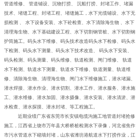
管道维修、 管道铺设、沉物打捞、 沉船打捞、封堵工作、堵漏
技术、堵缝工程、封堵工程、堵缝施工，水下光缆铺设、水下无
损检测 、 水下设备安装、水下砼检查、水下清除海生物 、水下
清理海生物、水下基础建设工程、水下切割钢管桩、水下切割钢
护筒施工。码头水下维修、码头技术改造码头水下检修、码头水
下检测、码头水下测量、码头水下技术改造、 码头水下安装、
码头检测、码头测量、码头维修、轨道检测、闸门维修、 轨道
水下检测、轨道水下测量、轨道水下维修、轨道测量、轨道维
修、清除海生物、清理海生物、闸门水下维修施工，潜水堵漏、
潜水焊接、潜水作业、潜水切割、潜水工作、潜水服务、潜水施
工、潜水维修、潜水加固、潜水摄像、潜水安装、潜水清淤、潜
水检查、潜水探摸、潜水封堵、等工程施工。
近期业绩广东省东莞市长安镇电缆沟施工地管道封堵抢修
施工，江西省上饶市万年县大桥桥桩检测水下录像，河北省焦作
市污水管道水下砌墙封堵，山东省潍坊港航道水下打捞作业，江