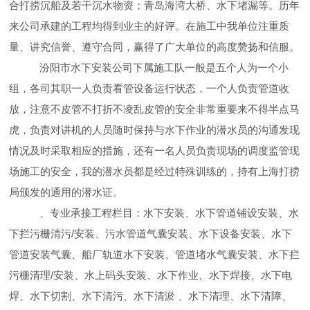
合打捞沉船及若干沉水物资；青岛海湾大桥、水下堵漏等。历年
来公司承建的工程均得到业主的好评。在施工中我单位注重质
量、讲究信誉、遵守合同，赢得了广大单位的高度赞扬和信服。
汾阳市水下安装公司下属施工队一般是五个人为一个小
组，各司其职一人负责看管设备运行状态，一个人负责管道收
放，注意不皮管不打折不凌乱皮管的安全非常重要来不得半点马
虎，负责对讲机的人员随时保持与水下作业的潜水员的沟通发现
情况及时采取相应的措施，还有一名人员负责现场的调度监管现
场施工的安全，我的潜水员都是经过特殊训练的，持有上海打捞
局颁发的通用的潜水证。
、专业承接工程栏目：水下安装、水下管道铺设安装、水
下拦污栅清污/安装、污水管道气囊安装、水下设备安装、水下
管道安装气囊、船厂轨道水下安装、管道堵水气囊安装、水下拦
污栅清理/安装、水上码头安装、水下作业、水下焊接、水下电
焊、水下切割、水下清污、水下清淤 、水下清理、水下清障、