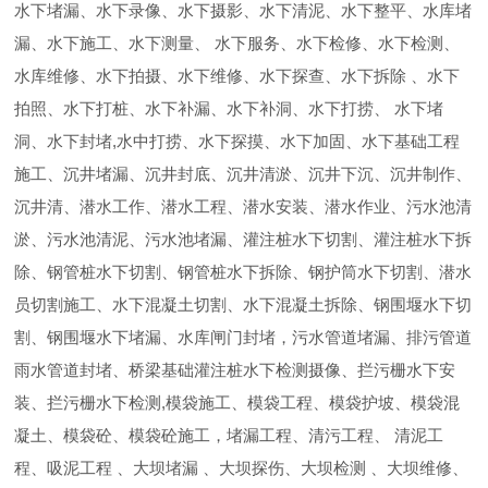
水下堵漏、水下录像、水下摄影、水下清泥、水下整平、水库堵
漏、水下施工、水下测量、 水下服务、水下检修、水下检测、
水库维修、水下拍摄、水下维修、水下探查、水下拆除 、水下
拍照、水下打桩、水下补漏、水下补洞、水下打捞、 水下堵
洞、水下封堵,水中打捞、水下探摸、水下加固、水下基础工程
施工、沉井堵漏、沉井封底、沉井清淤、沉井下沉、沉井制作、
沉井清、潜水工作、潜水工程、潜水安装、潜水作业、污水池清
淤、污水池清泥、污水池堵漏、灌注桩水下切割、灌注桩水下拆
除、钢管桩水下切割、钢管桩水下拆除、钢护筒水下切割、潜水
员切割施工、水下混凝土切割、水下混凝土拆除、钢围堰水下切
割、钢围堰水下堵漏、水库闸门封堵，污水管道堵漏、排污管道
雨水管道封堵、桥梁基础灌注桩水下检测摄像、拦污栅水下安
装、拦污栅水下检测,模袋施工、模袋工程、模袋护坡、模袋混
凝土、模袋砼、模袋砼施工，堵漏工程、清污工程、 清泥工
程、吸泥工程 、大坝堵漏 、大坝探伤、大坝检测 、大坝维修、